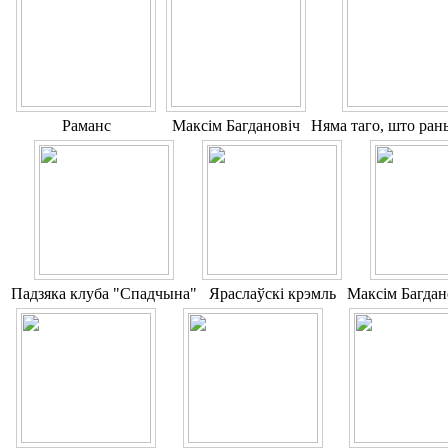
Раманс
Максім Багдановіч
Няма таго, што ран
Падзяка клубa "Спадчына"
Яраслаўскі крэмль
Максім Багдан