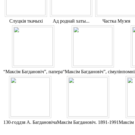
Слуцкія ткачыхі
Ад роднай хаты...
Частка Музея
“Максім Багдановіч”, папера
“Максім Багдановіч”, сімулін
помні
130-годдзя А. Багдановіча
Максім Багдановіч. 1891-1991
Максім 