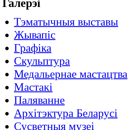
Галерэі
Тэматычныя выставы
Жывапіс
Графіка
Скульптура
Медальернае мастацтва
Мастакі
Паляванне
Архітэктура Беларусі
Сусветныя музеі