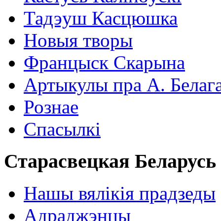
Тадэуш Касцюшка
Новыя творы
Францыск Скарына
Артыкулы пра А. Белаг
Рознае
Спасылкі
Старасвецкая Беларусь
Нашы вялікія прадзеды
Адраджэнцы