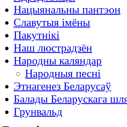
Нацыянальны пантэон
Славутыя імёны
Пакутнікі
Наш люстрадзён
Народны каляндар
Народныя песні
Этнагенез Беларусаў
Балады Беларускага шл
Грунвальд