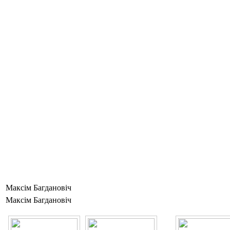
Максім Багдановіч
Максім Багдановіч