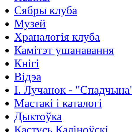
Сябры клуба
Музей
Храналогія клуба
Камітэт ушанавання
Кнігі
Відэа
І. Лучанок - "Спадчына
Мастакі i каталогi
Дыктоўка
Кастусь Каліноўскі