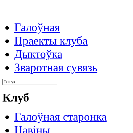
Галоўная
Праекты клуба
Дыктоўка
Зваротная сувязь
Клуб
Галоўная старонка
Навіны