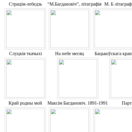
Страцім-лебедзь
“М.Багдановіч”, літаграфія
М. Б літагра
Слуцкія ткачыхі
На небе месяц
Бацькоўскага кра
Край родны мой
Максім Багдановіч. 1891-1991
Парт