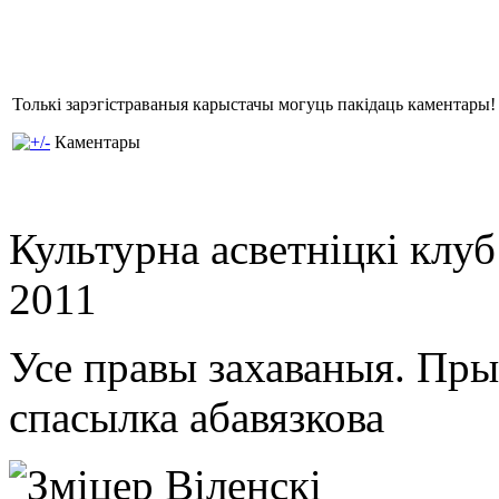
Толькі зарэгістраваныя карыстачы могуць пакідаць каментары!
Каментары
Культурна асветнiцкi клу
2011
Усе правы захаваныя. Пр
спасылка абавязкова