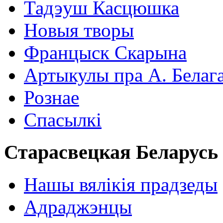
Тадэуш Касцюшка
Новыя творы
Францыск Скарына
Артыкулы пра А. Белаг
Рознае
Спасылкі
Старасвецкая Беларусь
Нашы вялікія прадзеды
Адраджэнцы