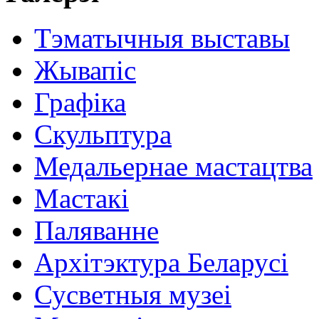
Тэматычныя выставы
Жывапіс
Графіка
Скульптура
Медальернае мастацтва
Мастакі
Паляванне
Архітэктура Беларусі
Сусветныя музеі