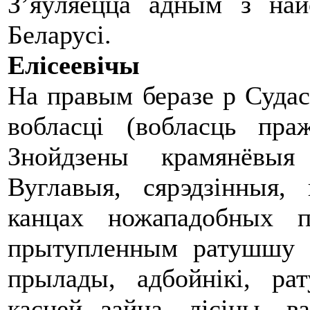
З’яўляецца адным з на
Беларусі.
Елісеевічы
На правым беразе р Судас
вобласці (вобласць пра
Знойдзены крамянёвыя
Вуглавыя, сярэдзінныя,
канцах ножападобных п
прытупленным ратушшу к
прылады, адбойнікі, р
касцей зайца, лісіцы, ва