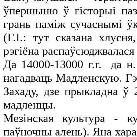
ўпершыню ў гісторыі паз
грань паміж сучаснымі ўк
(Г.І.: тут сказана хлусн
рэгіёна распаўсюджвалася
Да 14000-13000 г.г. да н.
нагадваць Мадленскую. Гэт
Захаду, дзе прыкладна ў 
мадленцы.
Мезінская культура - к
паўночны алень). Яна хар