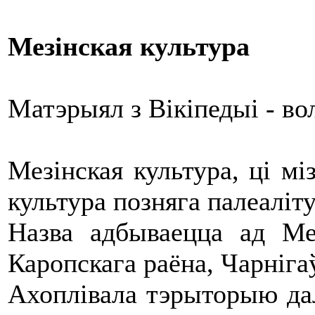
Мезінская культура
Матэрыял з Вікіпедыі - в
Мезінская культура, ці міз
культура позняга палеаліту
Назва адбываецца ад Мез
Каропскага раёна, Чарнігаў
Ахоплівала тэрыторыю дал