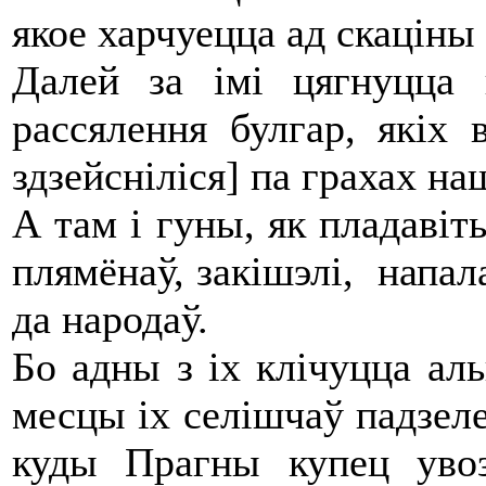
якое харчуецца ад скаціны 
Далей за імі цягнуцца
рассялення булгар, якіх в
здзейсніліся] па грахах н
А там і гуны, як пладаві
плямёнаў, закішэлі, напа
да народаў.
Бо адны з іх клічуцца альц
месцы іх селішчаў падзеле
куды Прагны купец увоз