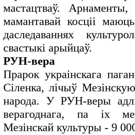
мастацтваў. Арнаменты,
мамантавай косціі маюц
даследаваннях культуро
свастыкі арыйцаў.
РУН-вера
Прарок украінскага пага
Сіленка, лічыў Мезінскую
народа. У РУН-веры адлі
верагоднага, па іх ме
Мезінскай культуры - 9 000 