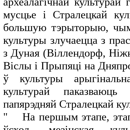
археалагічнай культурай г
мусцье і Стралецкай кул
большую тэрыторыю, чым 
культуры злучаецца з пра
з Дуная (Віллендорф, Ніжн
Віслы і Прыпяці на Дняпр
ў культуры арыгінальн
культурай паказваюць
папярэдняй Стралецкай кул
" На першым этапе, этап
ўсход, мезінская кул