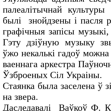
палеалітычнай культур
былі знойдзены і пасля
графічныя запісы музыкі,
Гэту дзіўную музыку зв
ўжо некалькі гадоў можна 
ваеннага аркестра Паўноч
Ўзброеных Сіл Украіны.
Стаянка была заселена ў з
на звера.
Даследавалі Ваўкоў Ф. К