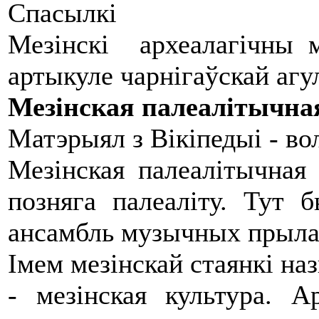
Спасылкі
Мезінскі археалагічны 
артыкуле чарнігаўскай агу
Мезінская палеалітычна
Матэрыял з Вікіпедыі - в
Мезінская палеалітычная 
позняга палеаліту. Тут
ансамбль музычных прыла
Імем мезінскай стаянкі наз
- мезінская культура. А