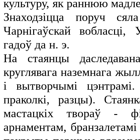
культуру, як раннюю мадле
Знаходзіцца поруч ся
Чарнігаўскай вобласці, 
гадоў да н. э.
На стаянцы даследавана
круглявага наземнага жыл
і вытворчымі цэнтрамі.
праколкі, разцы). Стая
мастацкіх твораў - ф
арнаментам, бранзалетамі з