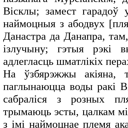
Вісклы; замест гарадоў 
наймоцныя з абодвух [пл
Данастра да Данапра, там
ізлучыну; гэтыя рэкі 
адлегласць шматлікіх пера
На ўзбярэжжы акіяна, 
паглынаюцца воды ракі Ві
сабраліся з розных пл
трымаюць эсты, цалкам мі
з імі наймоцнае племя ака