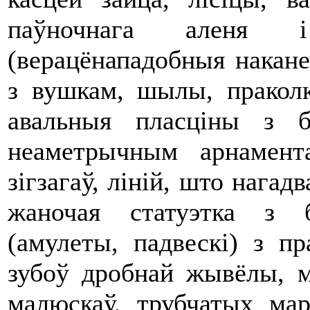
паўночнага аленя 
(верацёнападобныя наканеч
з вушкам, шылы, праколк
авальныя пласціны з 
неаметрычным арнамента
зігзагаў, ліній, што нага
жаночая статуэтка з 
(амулеты, падвескі) з п
зубоў дробнай жывёлы, м
малюскаў, трубчатых мар