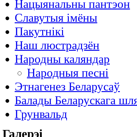
Нацыянальны пантэон
Славутыя імёны
Пакутнікі
Наш люстрадзён
Народны каляндар
Народныя песні
Этнагенез Беларусаў
Балады Беларускага шл
Грунвальд
Галерэі