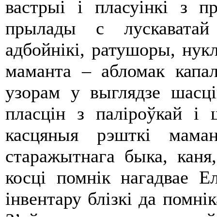
вастрыі і пласуінкі з 
прылады с лускаватай 
адбойнікі, ратушоры, нукл
маманта – абломак капал
узорам у выглядзе шасців
пласцін з паліроўкай і 
касцяныя рэшткі маман
старажытнага быка, каня
косці помнік нагадвае Ел
інвентару блізкі да помнік