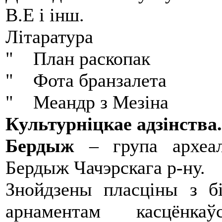
В.Е і інш.
Літаратура
" План раскопак
" Фота бранзалета
" Меандр з Мезіна
Культурніцкае адзінства.
Бердыж
– група археал
Бердыж Чачэрскага р-ну.
Знойдзены пласціны з б
арнаментам касцёнкаўс