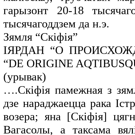
гарызонт 20-18 тысячаго
тысячагоддзем да н.э.
Зямля “Скіфія”
ІЯРДАН “О ПРОИСХОЖ
“DE ORIGINE AQTIBUS
(урывак)
….Скіфія памежная з зямл
дзе нараджаецца рака Іст
возера; яна [Скіфія] цяг
Вагасолы, а таксама вял