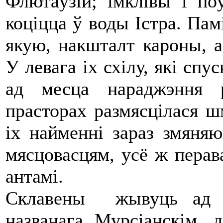
Флютаўзій; імклівы і по
коціцца ў воды Істра. Пам
якую, накшталт кароны, 
У левага іх схілу, які сп
ад месца нараджэння 
прасторах размясцілася ш
іх найменні зараз змяня
мясцовасцям, усё ж перав
антамі.
Склавены жывуць ад г
названага Мурсіанскім, 