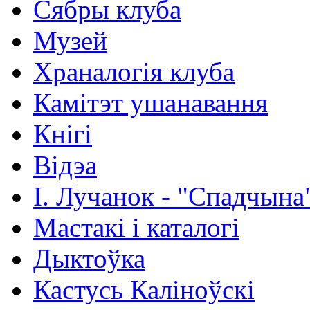
Сябры клуба
Музей
Храналогія клуба
Камітэт ушанавання
Кнігі
Відэа
І. Лучанок - "Спадчына
Мастакі i каталогi
Дыктоўка
Кастусь Каліноўскі