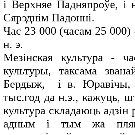
і Верхняе Падняпроўе, і 
Сярэднім Падонні.
Час 23 000 (часам 25 000) 
н. э.
Мезінская культура - ча
культуры, таксама званай
Бердыж, і в. Юравічы, і
тыс.год да н.э., кажуць, ш
культура складаюць адзін р
адным і тым жа плям