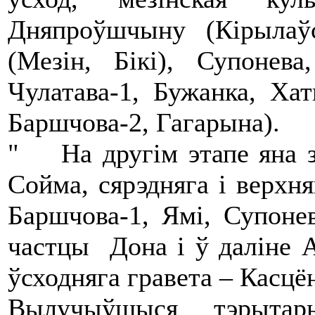
Дняпроўшчыну (Кірылаўс
(Мезін, Бікі), Супоне
Чулатава-1, Бужанка, Хат
Баршчова-2, Гагарына).
" На другім этапе яна з
Сойма, сярэдняга і верхня
Баршчова-1, Ямі, Супонев
частцы Дона і ў даліне А
ўсходняга гравета – Касцё
Вылучыўшыся тэрытары