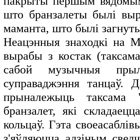
пакрыты першым вядомым
што бранзалеты былі выр
маманта, што былі загнут
Неацэнныя знаходкі на М
вырабы з костак (таксама
сабой музычныя прыл
суправаджэння танцаў. 
прыналежыць таксама 
бранзалет, які складаец
кольцаў. Гэта своеасаблів
з'яўляюцца адзіным свед