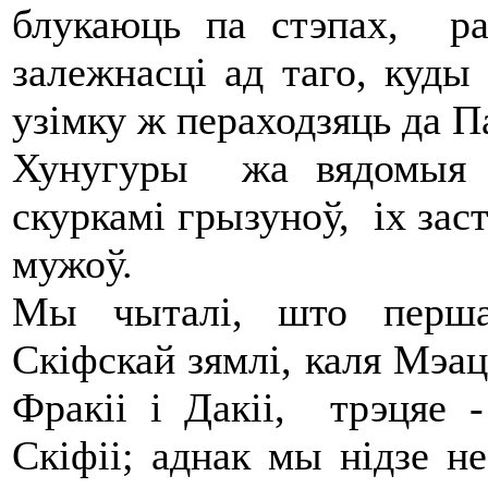
блукаюць па стэпах, ра
залежнасці ад таго, куды
узімку ж пераходзяць да П
Хунугуры жа вядомыя т
скуркамі грызуноў, іх зас
мужоў.
Мы чыталі, што перша
Скіфскай зямлі, каля Мэаці
Фракіі і Дакіі, трэцяе 
Скіфіі; аднак мы нідзе не