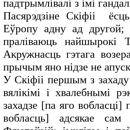
падтрымлівалі з імі гандал
Пасярэдзіне Скіфіі ёсць
Еўропу адну ад другой;
праліваюць найшырокі Т
Акружнасць гэтага возер
прычым яно нідзе не апуск
У Скіфіі першым з захаду
вялікімі і хвалебнымі р
захадзе [па яго вобласці] 
вобласць] адсякае сам