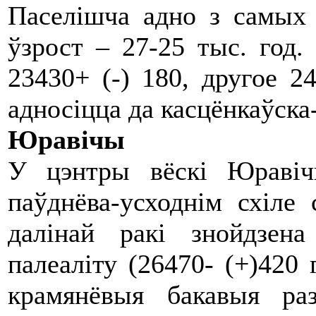
Паселішча адно з самых 
ўзрост – 27-25 тыс. год.
23430+ (-) 180, другое 24
адносіцца да касцёнкаўска
Юравічы
У цэнтры вёскі Юравіч
паўднёва-усходнім схіле 
далінай ракі знойдзен
палеаліту (26470- (+)420 
крамянёвыя бакавыя ра