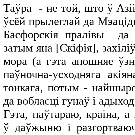
Таўра - не той, што ў Азіі,
ўсёй прылеглай да Мэаціды
Басфорскія пралівы да К
затым яна [Скіфія], захілі
мора (а гэта апошняе ўзн
паўночна-усходняга акіян
тонкага, потым - найшыро
да вобласці гунаў і адыход
Гэта, паўтараю, краіна, а
ў даўжыню і разгортваю