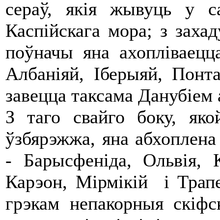
сераў, якія жывуць у 
Каспійскага мора; з захад
поўначы яна ахопліваецца
Албаніяй, Іберыяй, Понт
завецца таксама Данубіем 
З таго свайго боку, яко
ўзбярэжжа, яна абхоплена 
- Барысфеніда, Ольвія, К
Карэон, Мірмікій і Трапез
грэкам непакорныя скіфс