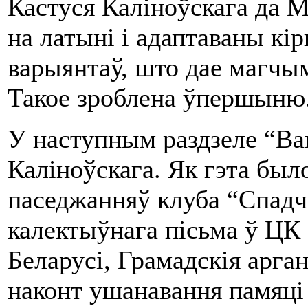
Кастуся Каліноўскага да 
на латыні і адаптаваны к
варыянтаў, што дае магчы
Такое зроблена ўпершыню
У наступным раздзеле “Ва
Каліноўскага. Як гэта был
паседжанняў клуба “Спадчы
калектыўнага пісьма ў ЦК
Беларусі, Грамадскія арган
наконт ушанавання памяці 