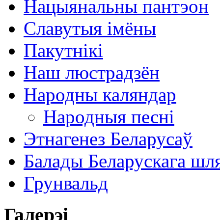
Нацыянальны пантэон
Славутыя імёны
Пакутнікі
Наш люстрадзён
Народны каляндар
Народныя песні
Этнагенез Беларусаў
Балады Беларускага шл
Грунвальд
Галерэі