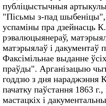
публіцыстычныя артыкулы
"Пісьмы з-пад шыбеніцы", 
успаміны пра дзейнасць К.
рэвалюцыянераў, матэрыя
матэрыялаў і дакументаў 
Факсімільнае выданне ўс
праўды". Арганізацыю чыт
годдзю з дня нараджэння К
пачатку паўстання
1863 г
.
мастацкіх і дакументальн