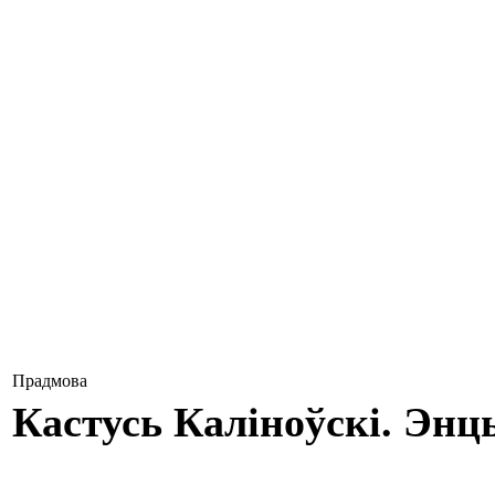
Прадмова
Кастусь Каліноўскі. Э