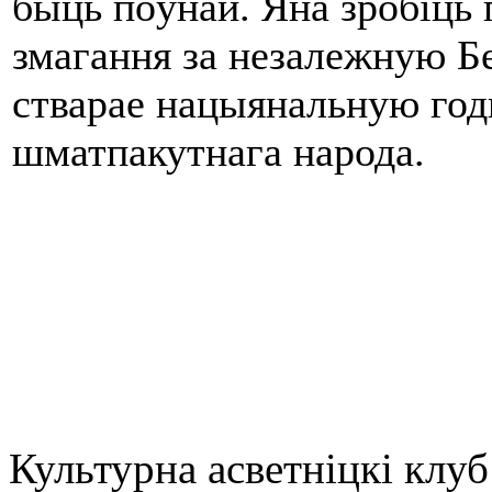
быць поўнай. Яна зробіць 
змагання за незалежную Бе
стварае нацыянальную год
шматпакутнага народа.
Культурна асветнiцкi клуб