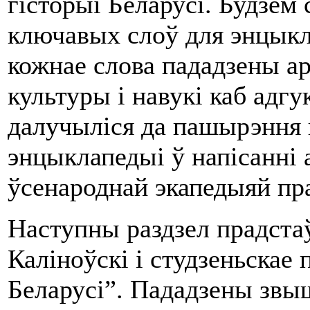
гісторыі Беларусі. Будзем 
ключавых слоў для энцыкл
кожнае слова пададзены ар
культуры і навукі каб адгу
далучыліся да пашырэння г
энцыклапедыі ў напісанні 
ўсенароднай экапедыяй пра
Наступны раздзел прадста
Каліноўскі і студзеньскае 
Беларусі”. Пададзены звы