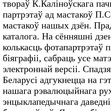
твораў К.Каліноўскага па
партрэтаў ад мастакоў П.Се
мастакоў нашых дзён. Пра
каталога. На сённяшні дзе
колькасць фотапартрэтаў п
біяграфіі, сабраць усе ма
электроннай версіі. Спадз
Беларусі адгукнецца на гэ
нашага рэвалюцыйнага руху
энцыклапедычнага даведні