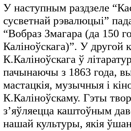
У наступным раздзеле “Кас
сусветнай рэвалюцыі” пада
“Вобраз Змагара (да 150 г
Каліноўскага)”. У другой 
К.Каліноўскага ў літарату
пачынаючы з 1863 года, вы
мастацкія, музычныя і кі
К.Каліноўскаму. Гэты твор,
з’яўляецца каштоўным дав
нашай культуры, якія ўшан