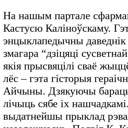
На нашым партале сфарма
Кастусю Каліноўскаму. Гэт
энцыклапедычны даведнік
змагара “дзіцяці сусветнай
якія прысвяцілі сваё жыццё
лёс – гэта гісторыя гераіч
Айчыны. Дзякуючы бараць
лічыць сябе іх нашчадкамі
выдатнейшы прыклад рэва