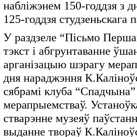
набліжэнем 150-годдзя з д
125-годдзя студзеньскага п
У раздзеле “Пісьмо Перша
тэкст і абгрунтаванне ўша
арганізацыю шэрагу мера
дня нараджэння К.Каліноў
сябрамі клуба “Спадчына”
мерапрыемстваў. Устаноўка
стварэнне музеяў паўстання
выданне твораў К.Каліноўс