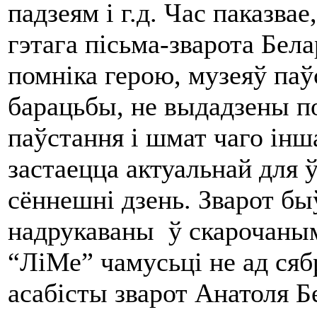
падзеям і г.д. Час паказва
гэтага пісьма-зварота Бела
помніка герою, музеяў па
барацьбы, не выдадзены п
паўстання і шмат чаго інш
застаецца актуальнай для ў
сённешні дзень. Зварот быў
надрукаваны ў скарочаным
“ЛіМе” чамусьці не ад сяб
асабісты зварот Анатоля Б