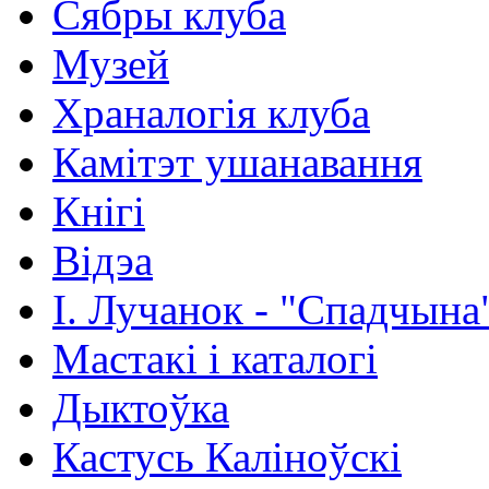
Сябры клуба
Музей
Храналогія клуба
Камітэт ушанавання
Кнігі
Відэа
І. Лучанок - "Спадчына
Мастакі i каталогi
Дыктоўка
Кастусь Каліноўскі