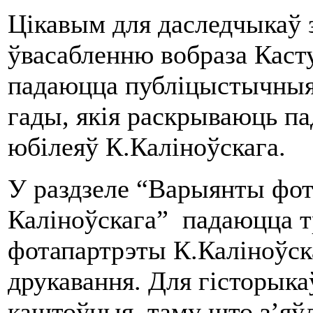
Цікавым для даследчыкаў 
ўвасабленню вобраза Касту
падаюцца публіцыстычныя
гады, якія раскрываюць па
юбілеяў К.Каліноўскага.
У раздзеле “Варыянты фот
Каліноўскага” падаюцца т
фотапартрэты К.Каліноўскаг
друкавання. Для гісторыка
каштоўныя, таму што з’яў