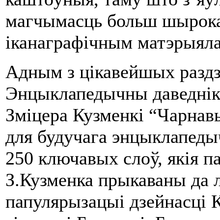
магчымасць больш шырока
іканаграфічным матэрыял
Адным з цікавейшых раздз
Энцыклапедычны даведнік”
Зміцера Кузменкі “Чарнав
для будучага энцыклапеды
250 ключавых слоў, якія п
З.Кузменка прыкаваны да 
папулярызацыі дзейнасці К