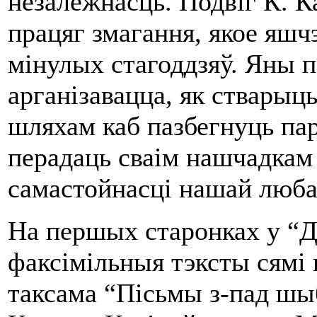
незалежнасць. Подвіг К. К
працяг змагання, якое яшч
мінулых стагоддзяў. Яны п
арганізавацца, як стварыць
шляхам каб пазбегнуць пар
перадаць сваім нашчадкам 
самастойнасці нашай люба
На першых старонках у “
факсімільныя тэксты сямі
таксама “Пісьмы з-пад шы