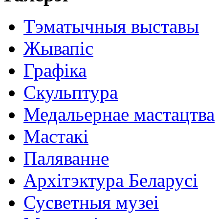
Тэматычныя выставы
Жывапіс
Графіка
Скульптура
Медальернае мастацтва
Мастакі
Паляванне
Архітэктура Беларусі
Сусветныя музеі