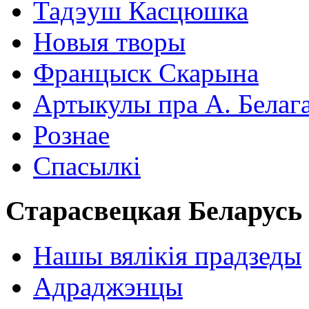
Тадэуш Касцюшка
Новыя творы
Францыск Скарына
Артыкулы пра А. Белаг
Рознае
Спасылкі
Старасвецкая Беларусь
Нашы вялікія прадзеды
Адраджэнцы