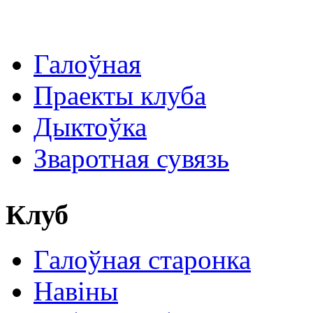
Галоўная
Праекты клуба
Дыктоўка
Зваротная сувязь
Клуб
Галоўная старонка
Навіны