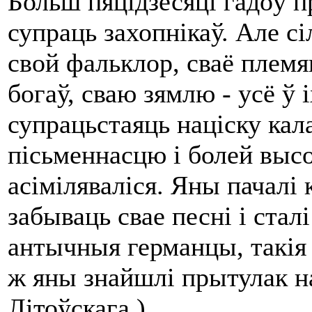
Больш пяцідзесяці гадоў п
супраць захопнікаў. Але с
свой фальклор, сваё племян
богаў, сваю зямлю - усё ў 
супрацьстаяць націску кала
пісьменнасцю і болей высо
асіміляваліся. Яны пачалі 
забываць свае песні і сталі 
антычныя германцы, такія 
ж яны знайшлі прытулак н
Літоўскага.)