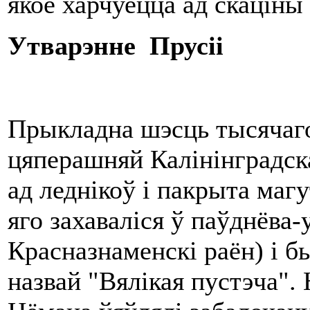
якое харчуецца ад скацін
Утварэнне Прусіі
Прыкладна шэсць тысячаг
цяперашняй Калінінградск
ад леднікоў і пакрыта маг
яго захаваліся ў паўднёва
Красназнаменскі раён) і б
назвай "Вялікая пустэча". 