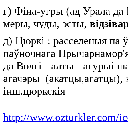
г) Фіна-угры (ад Урала да
меры, чуды, эсты,
в
і
д
зі
ва
д) Цюркі : расселеныя па 
паўночнага Прычарнамор'я
да Волгі - алты - агурыі ш
агачэры (акатцы,агатцы), н
інш.цюркскія
http://www.ozturkler.com/i