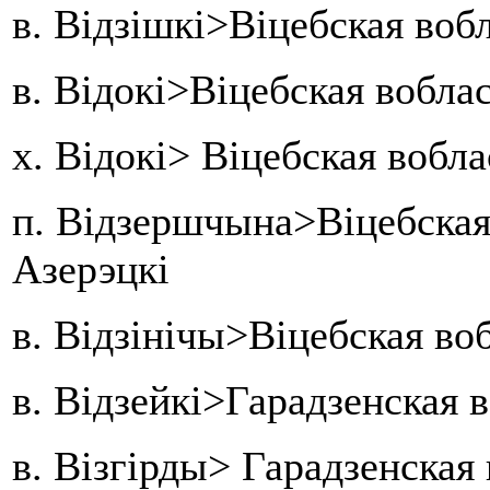
в. Відзішкі>Віцебская воб
в. Відокі>Віцебская вобла
х. Відокі> Віцебская вобл
п. Відзершчына>Віцебская
Азерэцкі
в. Відзінічы>Віцебская во
в. Відзейкі>Гарадзенская 
в. Візгірды> Гарадзенская