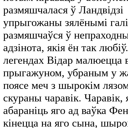
размяшчалася ў Ландвідзі 
упрыгожаны зялёнымі галін
размяшчаўся ў непраходным
адзінота, якія ён так любі
легендах Відар малюецца 
прыгажуном, убраным у жал
поясе меч з шырокім лязом
скураны чаравік. Чаравік, 
абараніць яго ад ваўка Фен
кінецца на яго сына, шыр