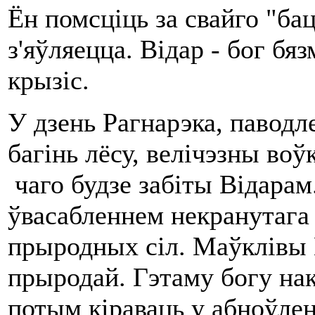
Ён помсціць за свайго "ба
з'яўляецца. Відар - бог бя
крызіс.
У дзень Рагнарэка, паводл
багінь лёсу, велічэзны воў
чаго будзе забіты Відарам
ўвасабленнем некранутага
прыродных сіл. Маўклівы В
прыродай. Гэтаму богу на
потым кіраваць у абноўле