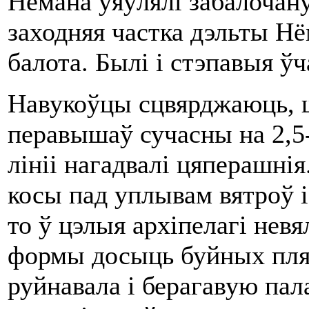
Нёмана ўяўлялі забалочану
заходняя частка дэльты Нё
балота. Былі і стэпавыя ўч
Навукоўцы сцвярджаюць, шт
перавышаў сучасны на 2,5
лініі нагадвалі цяперашні
косы пад уплывам вятроў і
то ў цэлыя архіпелагі невя
формы досыць буйных пля
руйнавала і берагавую пал