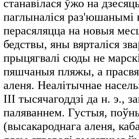
станавілася ўжо на дзесяц
паглыналіся раз'юшанымі 
перасяляцца на новыя мес
бедствы, яны вярталіся з
прыцягвалі сюды не марскі
пяшчаныя пляжы, а прасвя
аленя. Неалітычнае насель
III тысячагоддзі да н. э.,
паляваннем. Густыя, поўн
(высакароднага аленя, каб