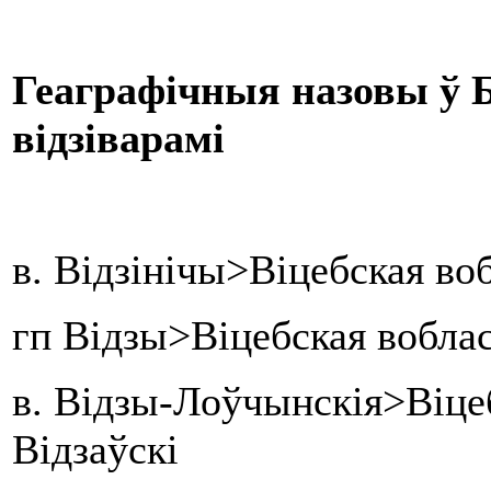
Геаграфічныя назовы ў Б
відзіварамі
в. Відзінічы>Віцебская во
гп Відзы>Віцебская вобла
в. Відзы-Лоўчынскія>Віце
Відзаўскі