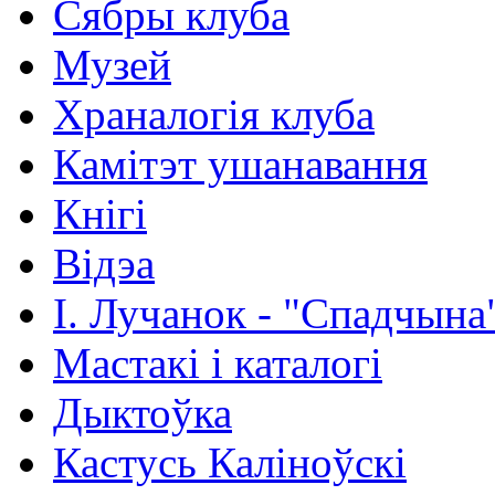
Сябры клуба
Музей
Храналогія клуба
Камітэт ушанавання
Кнігі
Відэа
І. Лучанок - "Спадчына
Мастакі i каталогi
Дыктоўка
Кастусь Каліноўскі