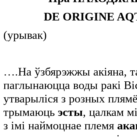
DE
ORIGINE
AQ
(урывак)
….На ўзбярэжжы акіяна, та
паглынаюцца воды ракі В
утварыліся з розных плямён
трымаюць
эсты
, цалкам м
з імі наймоцнае племя
ака