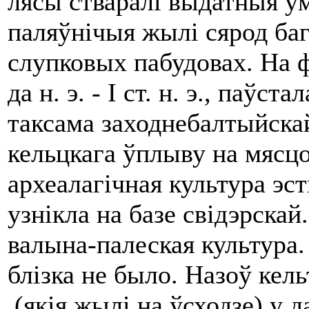
лясы стваралі выдатныя ў
паляўнічыя жылі сярод ба
слупковых пабудовах. На ф
да н. э. - I ст. н. э., паўст
таксама заходнебалтыйскай
кельцкага ўплыву на мясцо
археалагічная культура эст
узнікла на базе свідэрскай
валына-палеская культура.
блізка не было. Назоў кель
(якія жылі на ўсходзе) у 