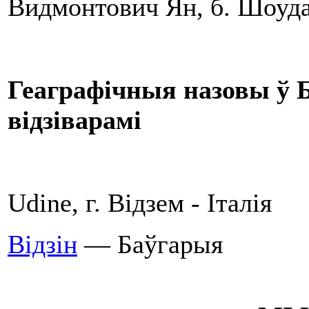
Видмонтович Ян, б. Шоуда
Геаграфічныя назовы ў Б
відзіварамі
Udine, г. Відзем - Італія
Відзін
— Баўгарыя