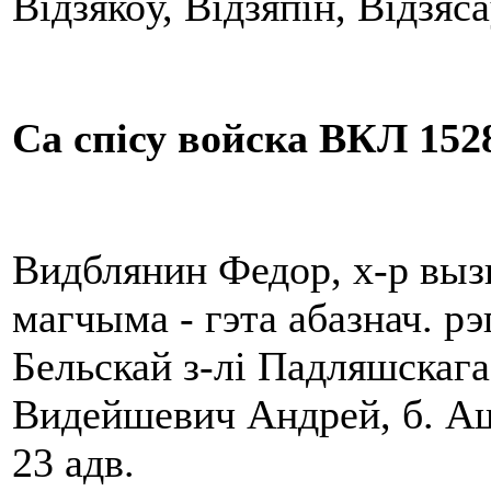
Відзякоў, Відзяпін, Відзяс
Са спісу войска ВКЛ 1528
Видблянин Федор, х-р выз
магчыма - гэта абазнач. рэ
Бельскай з-лi Падляшскага 
Видейшевич Андрей, б. Аш
23 адв.