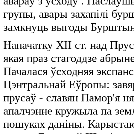
авараў з усходу . Паслаўш
групы, авары захапілі бу
замкнуць выгоды Бурштына
Напачатку XII ст. над Прус
якая праз стагоддзе абрын
Пачалася ўсходняя экспан
Цэнтральнай Еўропы: завя
прусаў - славян Памор'я н
апалчэнне кружыла па земл
пошуках даніны. Карыстаю