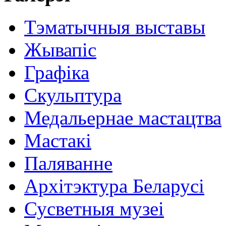
Тэматычныя выставы
Жывапіс
Графіка
Скульптура
Медальернае мастацтва
Мастакі
Паляванне
Архітэктура Беларусі
Сусветныя музеі