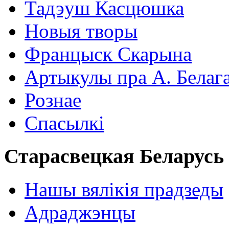
Тадэуш Касцюшка
Новыя творы
Францыск Скарына
Артыкулы пра А. Белаг
Рознае
Спасылкі
Старасвецкая Беларусь
Нашы вялікія прадзеды
Адраджэнцы