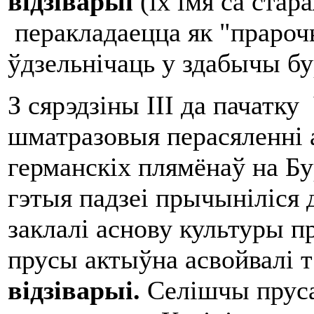
відзіварыі
(іх імя са ста
перакладаецца як "прароч
ўдзельнічаць у здабычы б
З сярэдзіны III да пачатку
шматразовыя перасяленні 
германскіх плямёнаў на Б
гэтыя падзеі прычыніліся 
заклалі аснову культуры п
прусы актыўна асвойвалі т
в
і
д
зі
вар
ыі
.
Селішчы пруса