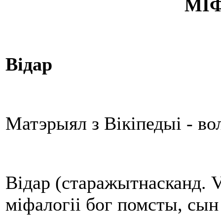
МІ
Відар
Матэрыял з Вікіпедыі - в
Відар (старажытнасканд. V
міфалогіі бог помсты, сын 