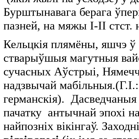
Бурштынавага берага ўпе
пазней, на мяжы I-II стст. н
Кельцкія плямёны, яшчэ ў 
стварыўшыя магутныя вайс
сучасных Аўстрыі, Нямечч
надзвычай мабільныя.(Г.І.:
германскія). Дасведчаныя
пачатку антычнай эпохі н
найпозніх вікінгаў. Заходн