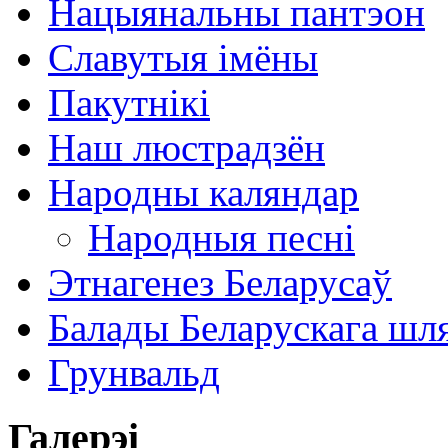
Нацыянальны пантэон
Славутыя імёны
Пакутнікі
Наш люстрадзён
Народны каляндар
Народныя песні
Этнагенез Беларусаў
Балады Беларускага шл
Грунвальд
Галерэі