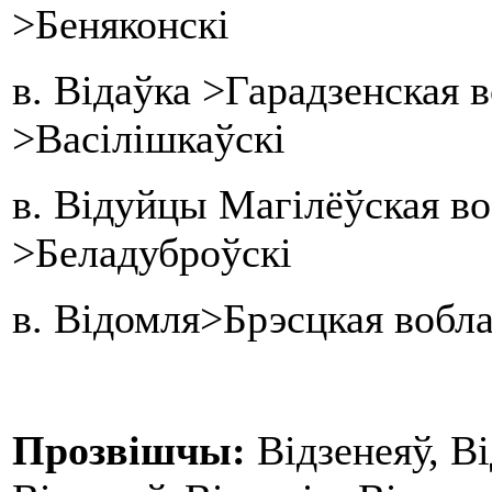
>Беняконскі
в. Відаўка >Гарадзенская
>Васілішкаўскі
в. Відуйцы Магілёўская в
>Беладуброўскі
в. Відомля>Брэсцкая вобл
Прозвішчы:
Відзенеяў, Від