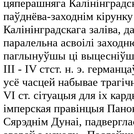
цяперашняга Калінінградс
паўднёва-заходнім кірунку
Калінінградскага заліва, д
паралельна асвоілі заходн
паглынуўшы ці выцесніўшы 
III - IV стст. н. э. герман
усё часцей набывае трагіч
VI ст. сітуацыя для іх кар
імперская правінцыя Панон
Сярэднім Дунаі, падвергл