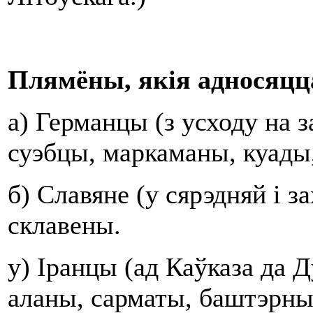
Плямёны, якія адносяцца
а) Германцы (з усходу на з
суэбцы, маркаманы, куады,
б) Славяне (у сярэдняй і з
склавены.
у) Іранцы (ад Каўказа да Д
аланы, сарматы, баштэрны