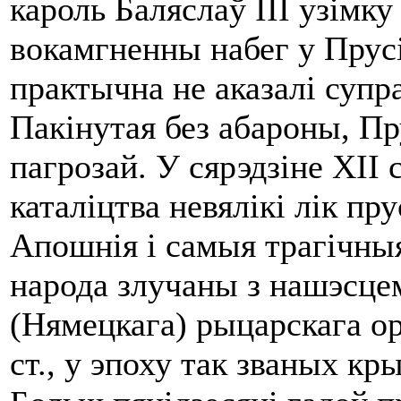
кароль Баляслаў III узімку 
вокамгненны набег у Прус
практычна не аказалі супра
Пакінутая без абароны, Пр
пагрозай. У сярэдзіне XII с
каталіцтва невялікі лік п
Апошнія і самыя трагічныя
народа злучаны з нашэсце
(Нямецкага) рыцарскага ор
ст., у эпоху так званых кр