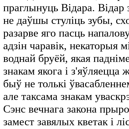
праглынуць Відара. Відар з
не даўшы стуліць зубы, схо
разарве яго пасць напалову
адзін чаравік, некаторыя 
воднай бруёй, якая падніме
знакам якога і з'яўляецца
быў не толькі ўвасабленн
але таксама знакам уваскр
Сэнс вечнага закона прыр
замест завялых кветак і лі