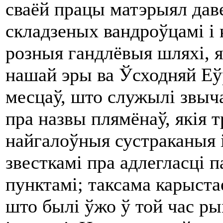
сваёй працы матэрыял даве
складзеных вандроўцамі і 
розныя гандлёвыя шляхі, я
нашай эры ва Ўсходняй Еў
месцаў, што служылі звыч
пра назвы плямёнаў, якія т
найгалоўныя сустраканыя і
звесткамі пра адлегласці 
пунктамі; таксама карыста
што былі ўжо ў той час ры