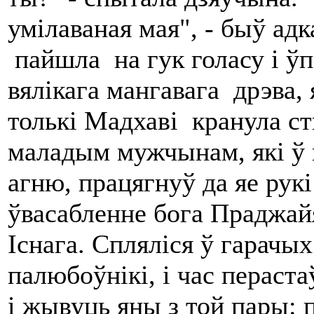
умілаваная мая", - быў адк
пайшла на гук голасу і ўп
вялікага мангавага дрэва, 
толькі Мадхаві кранула ст
маладым мужчынам, які ў 
агню, працягнуў да яе рукі
ўвасабленне бога Праджайя
Існага. Спляліся ў гарачы
палюбоўнікі, і час пераста
і жывуць яны з той пары: 