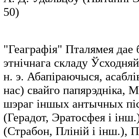
50)
"Геаграфія" Пталямея дае
этнічнага складу Ўсходняй
н. э. Абапіраючыся, асабл
нас) свайго папярэдніка, М
шэраг іншых антычных піс
(Герадот, Эратосфея і інш.
(Страбон, Пліній і інш.),