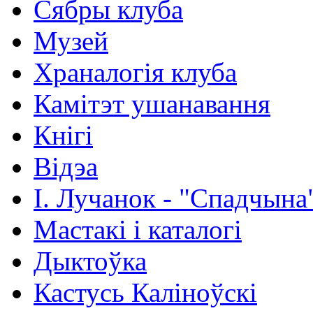
Сябры клуба
Музей
Храналогія клуба
Камітэт ушанавання
Кнігі
Відэа
І. Лучанок - "Спадчына
Мастакі i каталогi
Дыктоўка
Кастусь Каліноўскі