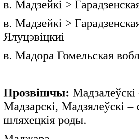
в. Мадзейкі > Гарадзенская
в. Мадзейкі > Гарадзенска
Ялуцэвіцкиі
в. Мадора Гомельская вобл
Прозвішчы:
Мадзалеўскі 
Мадзарскі, Мадзялеўскі –
шляхецкія роды.
Маджара