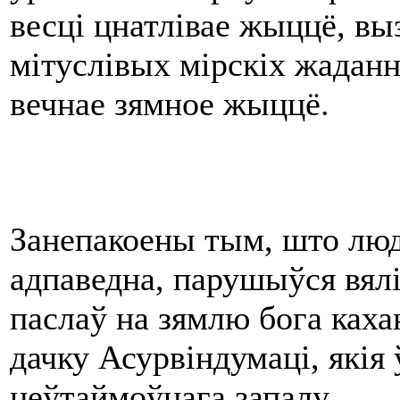
весці цнатлівае жыццё, вы
мітуслівых мірскіх жадан
вечнае зямное жыццё.
Занепакоены тым, што людзі
адпаведна, парушыўся вялі
паслаў на зямлю бога каха
дачку Асурвіндумаці, якія 
неўтаймоўнага запалу.