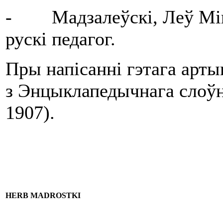
- Мадзалеўскі, Леў Міка
рускі педагог.
Пры напісанні гэтага арт
з Энцыклапедычнага слоўні
1907).
HERB MADROSTKI