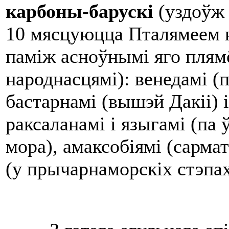
карбоны-б
а
руск
і
(уздоўж 
10 мясцуюцца Пталямеем н
паміж асноўнымі яго плям
народнасцямі): венедамі (п
бастарнамі (вышэй Дакіі) і
раксаланамі і языгамі (па 
мора), амаксобіямі (сармат
(у прычарнаморскіх стэпа