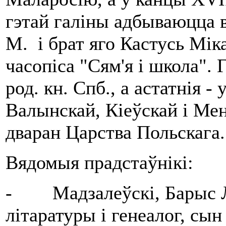
гэтай галіны адбываюцца 
М. і брат яго Кастусь Мік
часопіса "Сям'я і школа". Г
род. кн. Спб., а астатнія - 
Валынскай, Кіеўскай і Менс
дваран Царства Польскага.
Вядомыя прадстаўнікі:
- Мадзалеўскі, Барыс Ль
літаратуры і генеалог, сын