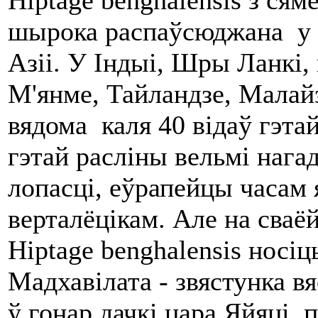
Hiptage benghalensis з сям
шырока распаўсюджана у 
Азіі. У Індыі, Шры Ланкі,
М'янме, Тайландзе, Малайзі
вядома каля 40 відаў гэтай
гэтай расліны вельмі наг
лопасці, еўрапейцы часам 
верталёцікам. Але на сваёй
Hiptage benghalensis носі
Мадхавілата - звястунка в
ў гонар дачкі цара Яйяці,