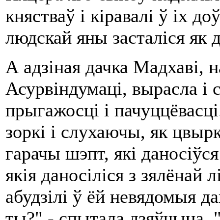
княстваў і кіравалі ў іх до
людскай яны засталіся як
А адзіная дачка Мадхаві, 
Асурвіндумаці, вырасла і 
прыгажосці і пачуццёвасці
зоркі і слухаючы, як цвыр
гарачы шэпт, які даносіўся
якія даносіліся з зялёнай л
абудзілі ў ёй невядомыя да
ты?" - спытала дзяўчына. 