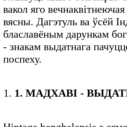
вакол яго вечнаквітнеючая
вясны. Дагэтуль ва ўсёй І
блаславёным дарункам бога
- знакам выдатнага пачуцц
поспеху.
1.
МАДХАВ
І
- ВЫДА