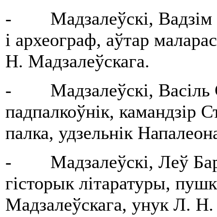
- Мадзалеўскі, Вадзім Ль
і археограф, аўтар малара
Н. Мадзалеўскага.
- Мадзалеўскі, Васіль С
падпалкоўнік, камандзір С
палка, удзельнік Напалеон
- Мадзалеўскі, Леў Барыс
гісторык літаратуры, пушкі
Мадзалеўскага, унук Л. Н.