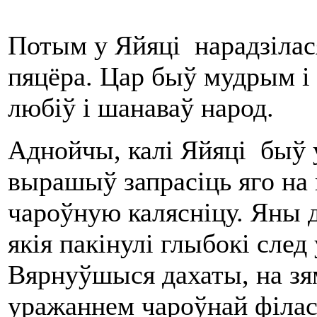
Потым у Яйяці нарадзілася
пяцёра. Цар быў мудрым і 
любіў і шанаваў народ.
Аднойчы, калі Яйяці быў 
вырашыў запрасіць яго на н
чароўную калясніцу. Яны д
якія пакінулі глыбокі след
Вярнуўшыся дахаты, на зям
уражаннем чароўнай філас