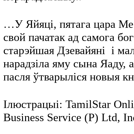
…У Яйяці, пятага цара Ме
свой пачатак ад самога бог
старэйшая Дзевайяні і ма
нарадзіла яму сына Яаду, а
пасля ўтварыліся новыя к
Ілюстрацыі: TamilStar Onlin
Business Service (P) Ltd, In