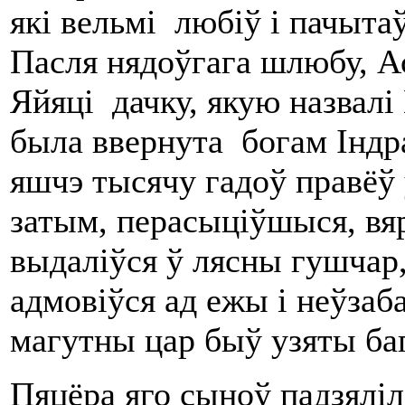
які вельмі любіў і пачытаў
Пасля нядоўгага шлюбу, А
Яйяці дачку, якую назвалі 
была ввернута богам Індра
яшчэ тысячу гадоў правёў 
затым, перасыціўшыся, вяр
выдаліўся ў лясны гушчар,
адмовіўся ад ежы і неўзаб
магутны цар быў узяты баг
Пяцёра яго сыноў падзяліл