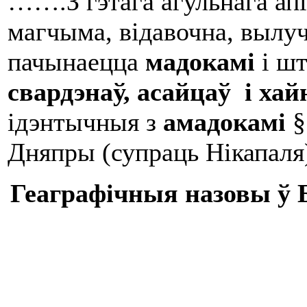
…….З гэтага агульнага ап
магчыма, відавочна, вылуч
пачынаецца
мадокамі
і ш
свардэнаў, асайцаў і хай
ідэнтычныя з
амадокамі
§
Дняпры (супраць Нікапаля
Геаграфічныя назовы ў Б