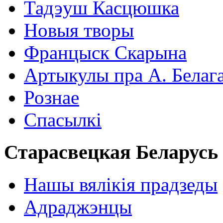
Тадэуш Касцюшка
Новыя творы
Францыск Скарына
Артыкулы пра А. Белаг
Рознае
Спасылкі
Старасвецкая Беларусь
Нашы вялікія прадзеды
Адраджэнцы