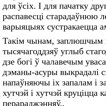
для ўсіх. І для пачатку др
распавесці старадаўнюю ле
варыяцыях сустракаецца ам
Такім чынам, заплюшчым в
тысячагоддзяў углыб стаг
дзе богі ў чалавечым уваса
дэманы-асуры выкрадалі с
напаўняючы іх запалам і 
хутчэй і хутчэй круціцца 
перараджэнняў..