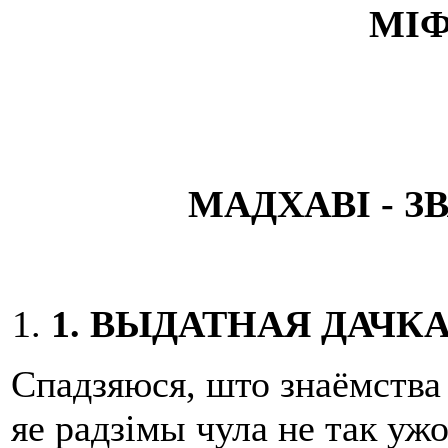
МІФ
МАДХАВ
І
- З
1.
ВЫДАТНАЯ ДАЧКА
Спадзяюся, што знаёмства 
яе радзімы чула не так уж