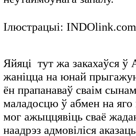
Ілюстрацыі: INDОlink.com.
Яйяці тут жа закахаўся ў 
жаніцца на юнай прыгажун
ён прапанаваў сваім сынам
маладосцю ў абмен на яго
мог ажыццявіць сваё жада
наадрэз адмовіліся аказаць