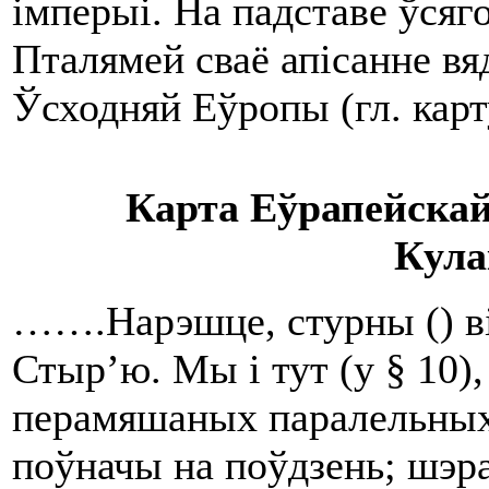
імперыі. На падставе ўсяго
Пталямей сваё апісанне вяд
Ўсходняй Еўропы (гл. карту
Карта Еўрапейска
Кула
…….Нарэшце, стурны () ві
Стыр’ю. Мы і тут (у § 10)
перамяшаных паралельных ш
поўначы на поўдзень; шэр