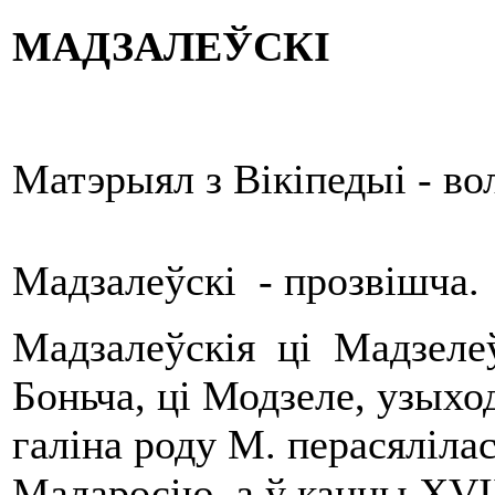
М
А
ДЗАЛЕ
Ў
СК
І
Матэрыял з Вікіпедыі - в
Мадзалеўскі - прозвішча.
Мадзалеўскія ці Мадзелеўс
Боньча, ці Модзеле, узыхо
галіна роду М. перасялілас
Маларосію, а ў канцы XVII