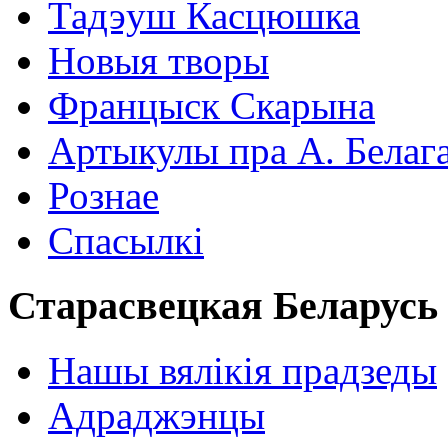
Тадэуш Касцюшка
Новыя творы
Францыск Скарына
Артыкулы пра А. Белаг
Рознае
Спасылкі
Старасвецкая Беларусь
Нашы вялікія прадзеды
Адраджэнцы