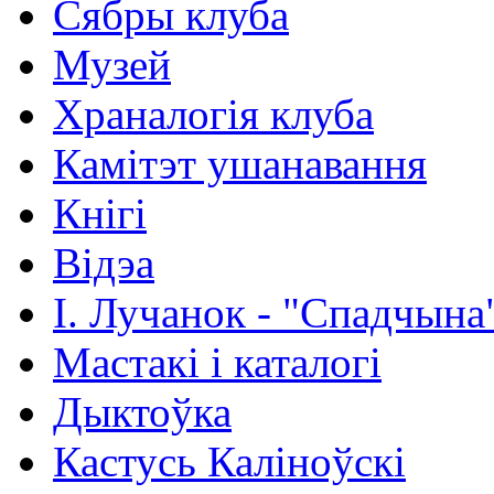
Сябры клуба
Музей
Храналогія клуба
Камітэт ушанавання
Кнігі
Відэа
І. Лучанок - "Спадчына
Мастакі i каталогi
Дыктоўка
Кастусь Каліноўскі