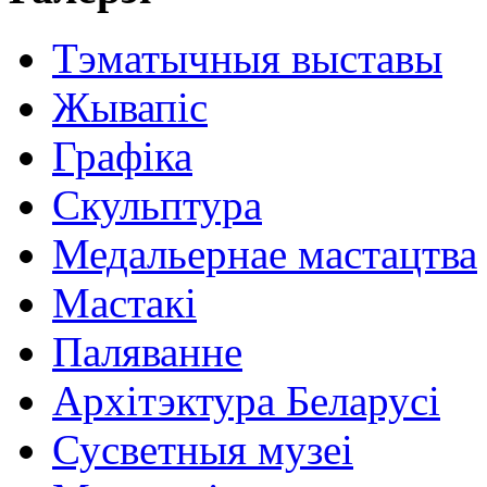
Тэматычныя выставы
Жывапіс
Графіка
Скульптура
Медальернае мастацтва
Мастакі
Паляванне
Архітэктура Беларусі
Сусветныя музеі