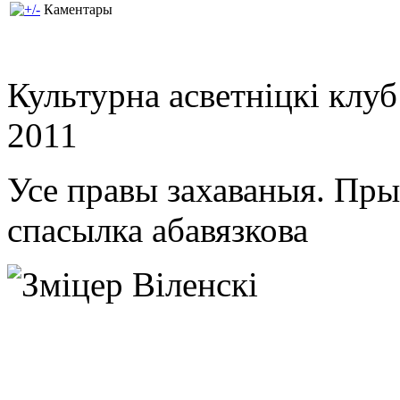
Каментары
Культурна асветнiцкi клу
2011
Усе правы захаваныя. Пр
спасылка абавязкова