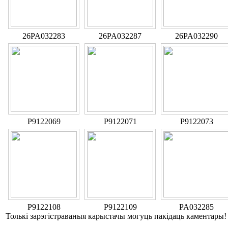
26PA032283
26PA032287
26PA032290
P9122069
P9122071
P9122073
P9122108
P9122109
PA032285
Толькі зарэгістраваныя карыстачы могуць пакідаць каментары!