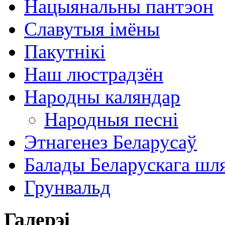
Нацыянальны пантэон
Славутыя імёны
Пакутнікі
Наш люстрадзён
Народны каляндар
Народныя песні
Этнагенез Беларусаў
Балады Беларускага шл
Грунвальд
Галерэі