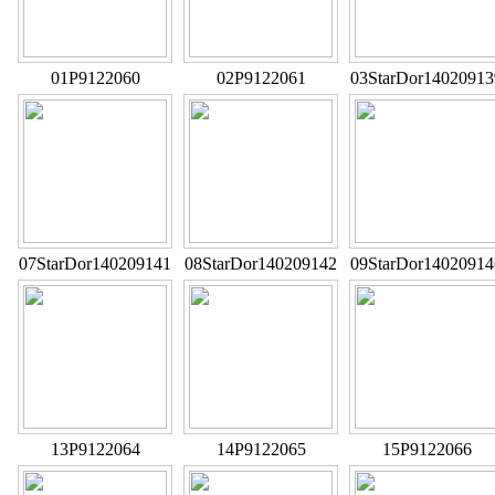
01P9122060
02P9122061
03StarDor14020913
07StarDor140209141
08StarDor140209142
09StarDor14020914
13P9122064
14P9122065
15P9122066