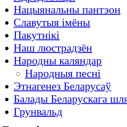
Нацыянальны пантэон
Славутыя імёны
Пакутнікі
Наш люстрадзён
Народны каляндар
Народныя песні
Этнагенез Беларусаў
Балады Беларускага шл
Грунвальд