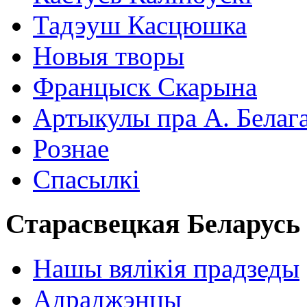
Тадэуш Касцюшка
Новыя творы
Францыск Скарына
Артыкулы пра А. Белаг
Рознае
Спасылкі
Старасвецкая Беларусь
Нашы вялікія прадзеды
Адраджэнцы