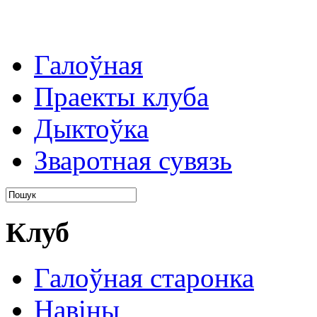
Галоўная
Праекты клуба
Дыктоўка
Зваротная сувязь
Клуб
Галоўная старонка
Навіны