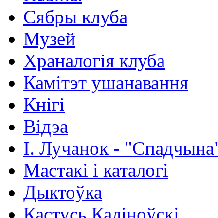
Сябры клуба
Музей
Храналогія клуба
Камітэт ушанавання
Кнігі
Відэа
І. Лучанок - "Спадчына
Мастакі i каталогi
Дыктоўка
Кастусь Каліноўскі