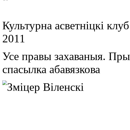
Культурна асветнiцкi клу
2011
Усе правы захаваныя. Пр
спасылка абавязкова