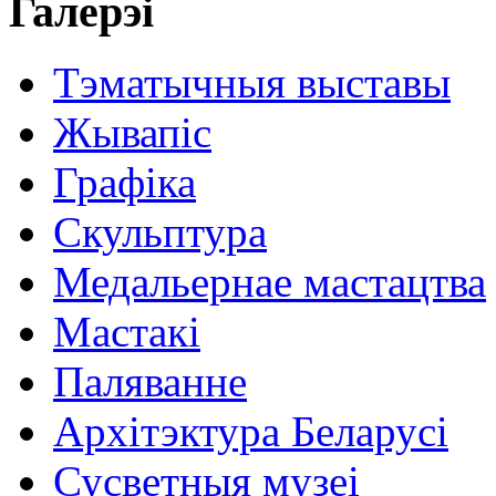
Галерэі
Тэматычныя выставы
Жывапіс
Графіка
Скульптура
Медальернае мастацтва
Мастакі
Паляванне
Архітэктура Беларусі
Сусветныя музеі