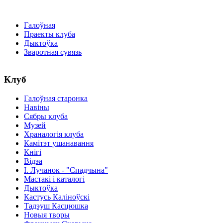
Галоўная
Праекты клуба
Дыктоўка
Зваротная сувязь
Клуб
Галоўная старонка
Навіны
Сябры клуба
Музей
Храналогія клуба
Камітэт ушанавання
Кнігі
Відэа
І. Лучанок - "Спадчына"
Мастакі i каталогi
Дыктоўка
Кастусь Каліноўскі
Тадэуш Касцюшка
Новыя творы