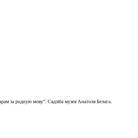
арам за родную мову”. Сядзіба музея Анатоля Белага.