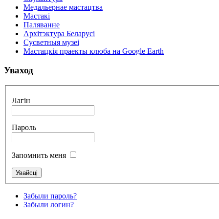
Медальернае мастацтва
Мастакі
Паляванне
Архітэктура Беларусі
Сусветныя музеі
Мастацкія праекты клюба на Google Earth
Уваход
Лагін
Пароль
Запомнить меня
Забыли пароль?
Забыли логин?