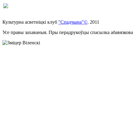
Культурна асветнiцкi клуб
"Спадчына"©
. 2011
Усе правы захаваныя. Пры перадрукоўцы спасылка абавязкова