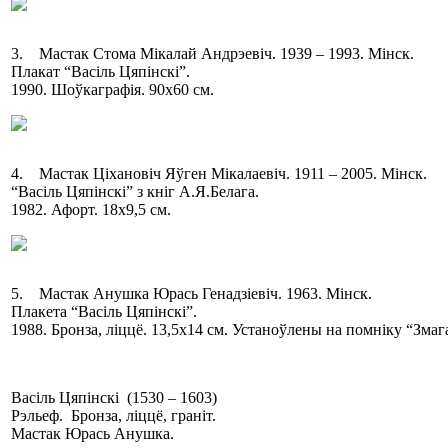
3. Мастак Стома Мікалай Андрэевіч. 1939 – 1993. Мінск.
Плакат “Васіль Цяпінскі”.
1990. Шоўкаграфія. 90х60 см.
4. Мастак Ціхановіч Яўген Мікалаевіч. 1911 – 2005. Мінск.
“Васіль Цяпінскі” з кніг А.Я.Белага.
1982. Афорт. 18х9,5 см.
5. Мастак Анушка Юрась Генадзіевіч. 1963. Мінск.
Плакета “Васіль Цяпінскі”.
1988. Бронза, ліццё. 13,5х14 см. Устаноўлены на помніку “Змаг
Васіль Цяпінскі (1530 – 1603)
Рэльеф. Бронза, ліццё, граніт.
Мастак Юрась Анушка.