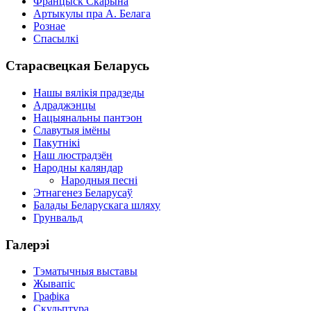
Францыск Скарына
Артыкулы пра А. Белага
Рознае
Спасылкі
Старасвецкая Беларусь
Нашы вялікія прадзеды
Адраджэнцы
Нацыянальны пантэон
Славутыя імёны
Пакутнікі
Наш люстрадзён
Народны каляндар
Народныя песні
Этнагенез Беларусаў
Балады Беларускага шляху
Грунвальд
Галерэі
Тэматычныя выставы
Жывапіс
Графіка
Скульптура