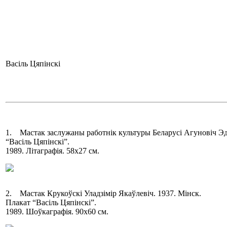
Васіль Цяпінскі
1. Мастак заслужаны работнік культуры Беларусі Агуновіч Эду
“Васіль Цяпінскі”.
1989. Літаграфія. 58х27 см.
2. Мастак Крукоўскі Уладзімір Якаўлевіч. 1937. Мінск.
Плакат “Васіль Цяпінскі”.
1989. Шоўкаграфія. 90х60 см.