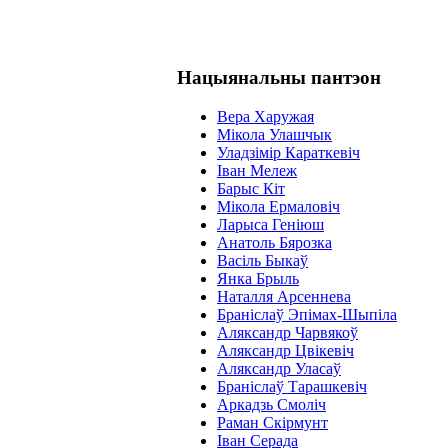
Нацыянальны пантэон
Вера Харужая
Мікола Улашчык
Уладзімір Караткевіч
Іван Мележ
Барыс Кіт
Мікола Ермаловіч
Ларыса Геніюш
Анатоль Бярозка
Васіль Быкаў
Янка Брыль
Наталля Арсеннева
Браніслаў Эпімах-Шыпіла
Аляксандр Чарвякоў
Аляксандр Цвікевіч
Аляксандр Уласаў
Браніслаў Тарашкевіч
Аркадзь Смоліч
Раман Скірмунт
Іван Серада