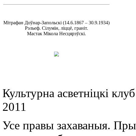
Мітрафан Доўнар-Запольскі (14.6.1867 – 30.9.1934)
Рэльеф. Сілумін, ліццё, граніт.
Мастак Мікола Несцярэўскі.
Культурна асветнiцкi клу
2011
Усе правы захаваныя. Пр