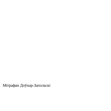
Мітрафан Доўнар-Запольскі