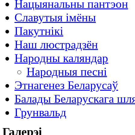
Нацыянальны пантэон
Славутыя імёны
Пакутнікі
Наш люстрадзён
Народны каляндар
Народныя песні
Этнагенез Беларусаў
Балады Беларускага шл
Грунвальд
Галерэі