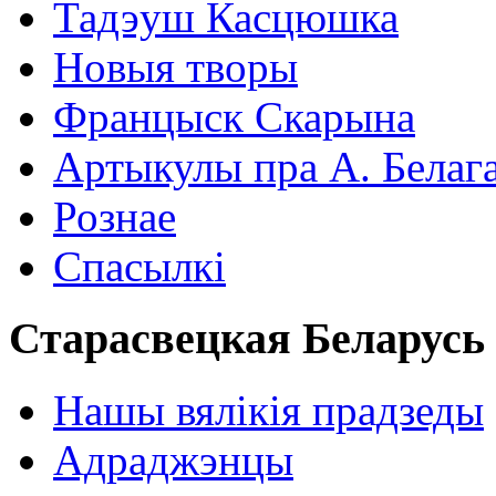
Тадэуш Касцюшка
Новыя творы
Францыск Скарына
Артыкулы пра А. Белаг
Рознае
Спасылкі
Старасвецкая Беларусь
Нашы вялікія прадзеды
Адраджэнцы