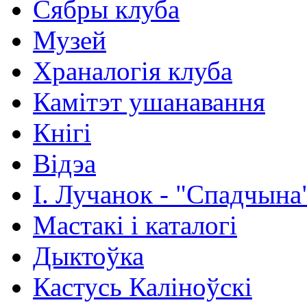
Сябры клуба
Музей
Храналогія клуба
Камітэт ушанавання
Кнігі
Відэа
І. Лучанок - "Спадчына
Мастакі i каталогi
Дыктоўка
Кастусь Каліноўскі