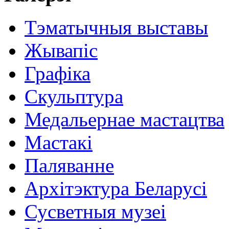
Тэматычныя выставы
Жывапіс
Графіка
Скульптура
Медальернае мастацтва
Мастакі
Паляванне
Архітэктура Беларусі
Сусветныя музеі