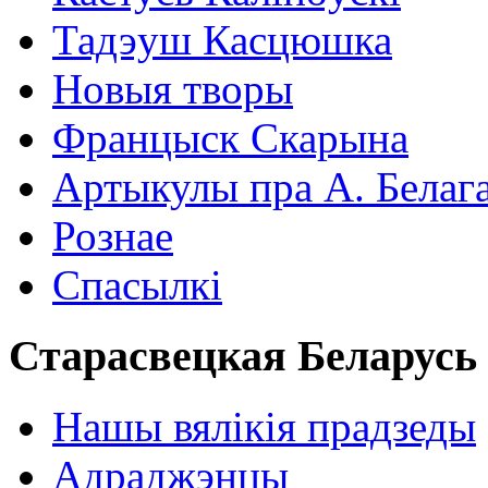
Тадэуш Касцюшка
Новыя творы
Францыск Скарына
Артыкулы пра А. Белаг
Рознае
Спасылкі
Старасвецкая Беларусь
Нашы вялікія прадзеды
Адраджэнцы