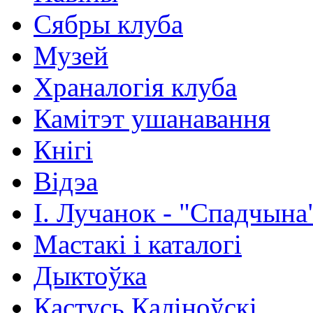
Сябры клуба
Музей
Храналогія клуба
Камітэт ушанавання
Кнігі
Відэа
І. Лучанок - "Спадчына
Мастакі i каталогi
Дыктоўка
Кастусь Каліноўскі