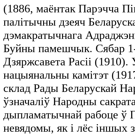
(1886, маёнтак Парэчча Пі
палітычны дзеяч Беларуск
дэмакратычнага Адраджэнн
Буйны памешчык. Сябар 1-
Дзяржсавета Расіі (1910).
нацыянальны камітэт (1917
склад Рады Беларускай Нар
ўзначаліў Народны сакрата
дыпламатычнай рабоце ў 
невядомы, як і лёс іншых з