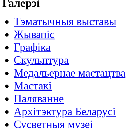
Галерэі
Тэматычныя выставы
Жывапіс
Графіка
Скульптура
Медальернае мастацтва
Мастакі
Паляванне
Архітэктура Беларусі
Сусветныя музеі