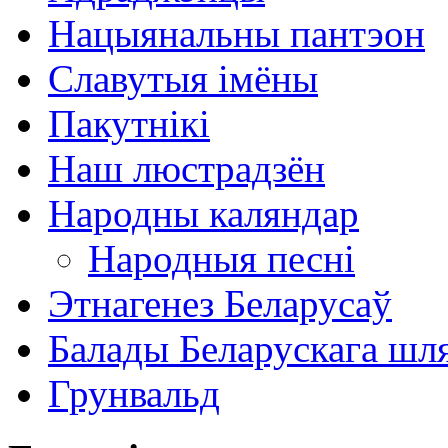
Нацыянальны пантэон
Славутыя імёны
Пакутнікі
Наш люстрадзён
Народны каляндар
Народныя песні
Этнагенез Беларусаў
Балады Беларускага шл
Грунвальд