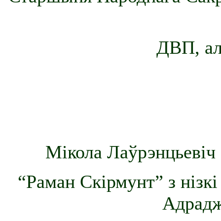
ДВП, ал
Мікола Лаўрэнцьевіч 
“Раман Скірмунт” з нізкі
Адрадж