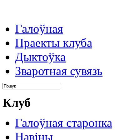
Галоўная
Праекты клуба
Дыктоўка
Зваротная сувязь
Клуб
Галоўная старонка
Навіны