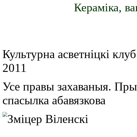
Кераміка, ва
Культурна асветнiцкi клу
2011
Усе правы захаваныя. Пр
спасылка абавязкова