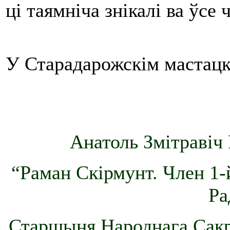
ці таямніча знікалі ва ўсе 
У Старадарожскім мастацк
Анатоль Змітравіч 
“Раман Скірмунт. Член 1-
Ра
Старшыня Народнага Сакр