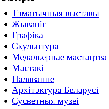
Тэматычныя выставы
Жывапіс
Графіка
Скульптура
Медальернае мастацтва
Мастакі
Паляванне
Архітэктура Беларусі
Сусветныя музеі