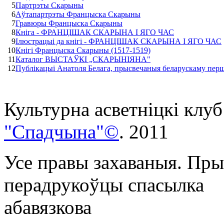
5
Партрэты Скарыны
6
Аўтапартрэты Францыска Скарыны
7
Гравюры Францыска Скарыны
8
Кніга - ФРАНЦІШАК СКАРЫНА I ЯГО ЧАС
9
Ілюстрацыі да кнігі - ФРАНЦІШАК СКАРЫНА I ЯГО ЧАС
10
Кнігі Францыска Скарыны (1517-1519)
11
Каталог ВЫСТАЎКІ „СКАРЫНІЯНА"
12
Публікацыі Анатоля Белага, прысвечаныя беларускаму пе
Культурна асветнiцкi клуб
"Спадчына"©
. 2011
Усе правы захаваныя. Пры
перадрукоўцы спасылка
абавязкова