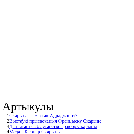
Артыкулы
1
Скарына ― мастак Адраджэння?
2
Выстаўкі прысвечаныя Францыску Скарыне
3
Да пытання аб аўтарстве гравюр Скарыны
4
Медалі ў гонар Скарыны