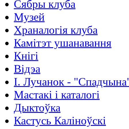
Сябры клуба
Музей
Храналогія клуба
Камітэт ушанавання
Кнігі
Відэа
І. Лучанок - "Спадчына
Мастакі i каталогi
Дыктоўка
Кастусь Каліноўскі