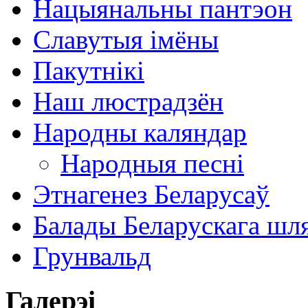
Нацыянальны пантэон
Славутыя імёны
Пакутнікі
Наш люстрадзён
Народны каляндар
Народныя песні
Этнагенез Беларусаў
Балады Беларускага шл
Грунвальд
Галерэі