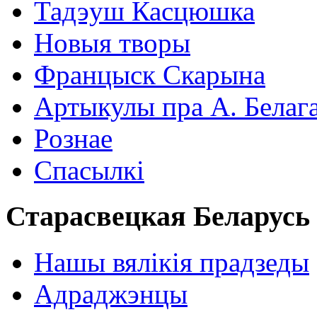
Тадэуш Касцюшка
Новыя творы
Францыск Скарына
Артыкулы пра А. Белаг
Рознае
Спасылкі
Старасвецкая Беларусь
Нашы вялікія прадзеды
Адраджэнцы