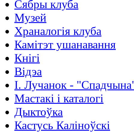
Сябры клуба
Музей
Храналогія клуба
Камітэт ушанавання
Кнігі
Відэа
І. Лучанок - "Спадчына
Мастакі i каталогi
Дыктоўка
Кастусь Каліноўскі