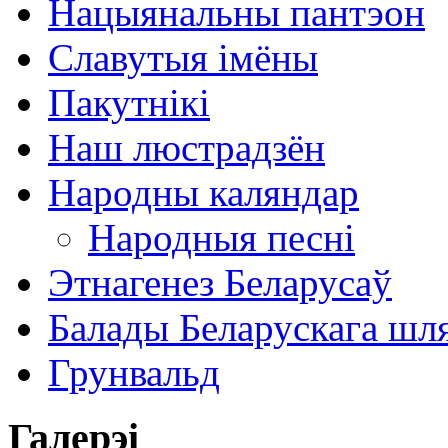
Нацыянальны пантэон
Славутыя імёны
Пакутнікі
Наш люстрадзён
Народны каляндар
Народныя песні
Этнагенез Беларусаў
Балады Беларускага шл
Грунвальд
Галерэі