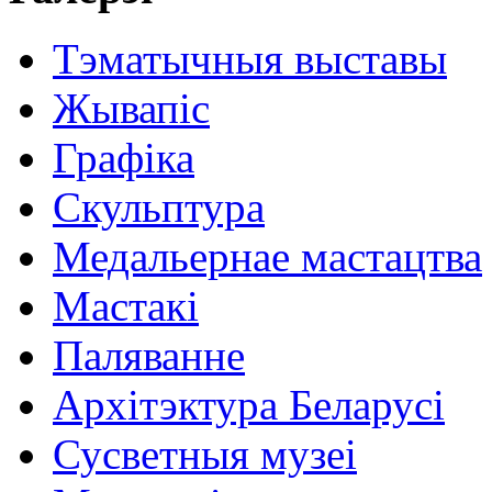
Тэматычныя выставы
Жывапіс
Графіка
Скульптура
Медальернае мастацтва
Мастакі
Паляванне
Архітэктура Беларусі
Сусветныя музеі