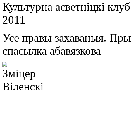
Культурна асветнiцкi клу
2011
Усе правы захаваныя. Пр
спасылка абавязкова