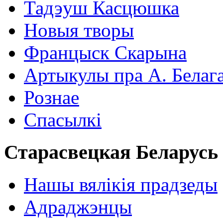
Тадэуш Касцюшка
Новыя творы
Францыск Скарына
Артыкулы пра А. Белаг
Рознае
Спасылкі
Старасвецкая Беларусь
Нашы вялікія прадзеды
Адраджэнцы