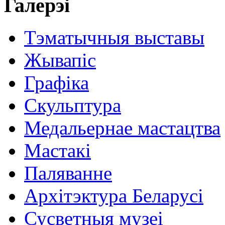
Галерэі
Тэматычныя выставы
Жывапіс
Графіка
Скульптура
Медальернае мастацтва
Мастакі
Паляванне
Архітэктура Беларусі
Сусветныя музеі