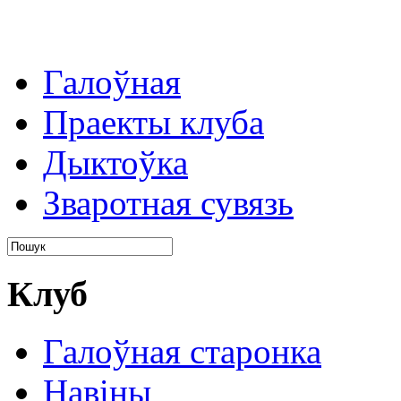
Галоўная
Праекты клуба
Дыктоўка
Зваротная сувязь
Клуб
Галоўная старонка
Навіны