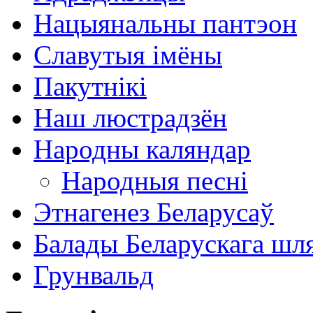
Нацыянальны пантэон
Славутыя імёны
Пакутнікі
Наш люстрадзён
Народны каляндар
Народныя песні
Этнагенез Беларусаў
Балады Беларускага шл
Грунвальд