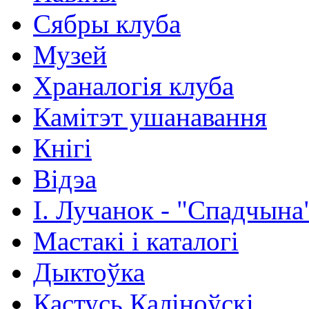
Сябры клуба
Музей
Храналогія клуба
Камітэт ушанавання
Кнігі
Відэа
І. Лучанок - "Спадчына
Мастакі i каталогi
Дыктоўка
Кастусь Каліноўскі