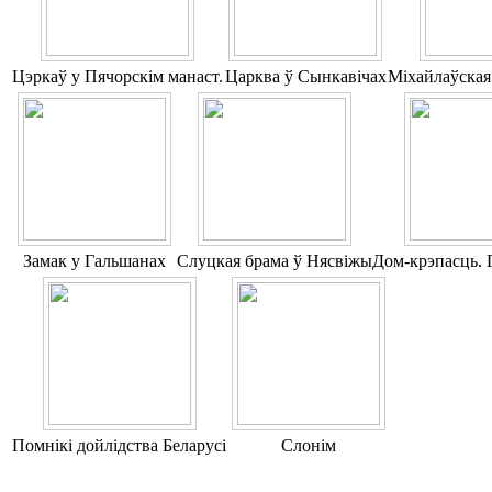
Цэркаў у Пячорскім манаст.
Царква ў Сынкавічах
Міхайлаўская
Замак у Гальшанах
Слуцкая брама ў Нясвіжы
Дом-крэпасць. 
Помнікі дойлідства Беларусі
Слонім