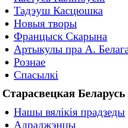
Тадэуш Касцюшка
Новыя творы
Францыск Скарына
Артыкулы пра А. Белаг
Рознае
Спасылкі
Старасвецкая Беларусь
Нашы вялікія прадзеды
Адраджэнцы