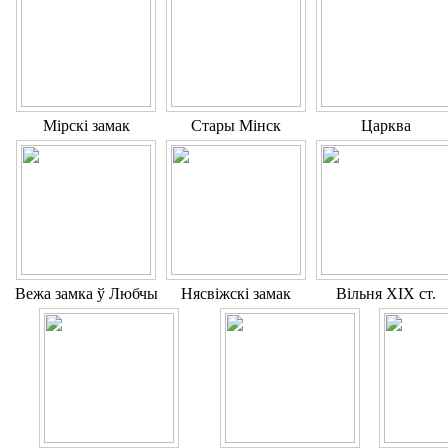
Мірскі замак
Стары Мінск
Царква
Вежа замка ў Любчы
Нясвіжскі замак
Вільня ХІХ ст.