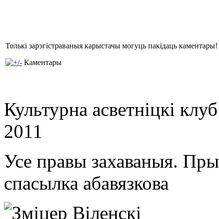
Толькі зарэгістраваныя карыстачы могуць пакідаць каментары!
Каментары
Культурна асветнiцкi клу
2011
Усе правы захаваныя. Пр
спасылка абавязкова