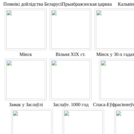
Помнікі дойлідства Беларусі
Прыабражэнская царква
Кальвін
Мінск
Вільня XIX ст.
Мінск у 30-х гада
Замак у Заслаўлі
Заслаўе. 1000 год
Спаса-Еўфрасіннеўс