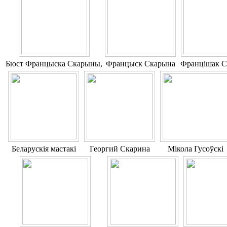
Бюст Францыска Скарыны,
Францыск Скарына
Францішак С
Беларускія мастакі
Георгий Скарина
Мікола Гусоўскі