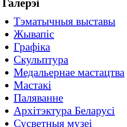
Галерэі
Тэматычныя выставы
Жывапіс
Графіка
Скульптура
Медальернае мастацтва
Мастакі
Паляванне
Архітэктура Беларусі
Сусветныя музеі