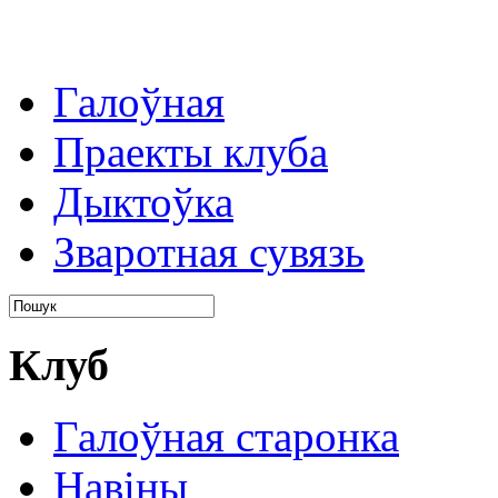
Галоўная
Праекты клуба
Дыктоўка
Зваротная сувязь
Клуб
Галоўная старонка
Навіны