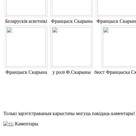
Беларускія асветнікі
Францыск Скарына
Францыск Скарын
Францыск Скарына
у ролі Ф.Скарыны
бюст Францыска С
Толькі зарэгістраваныя карыстачы могуць пакідаць каментары!
Каментары