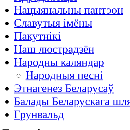
Нацыянальны пантэон
Славутыя імёны
Пакутнікі
Наш люстрадзён
Народны каляндар
Народныя песні
Этнагенез Беларусаў
Балады Беларускага шл
Грунвальд