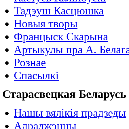
Тадэуш Касцюшка
Новыя творы
Францыск Скарына
Артыкулы пра А. Белаг
Рознае
Спасылкі
Старасвецкая Беларусь
Нашы вялікія прадзеды
Адраджэнцы