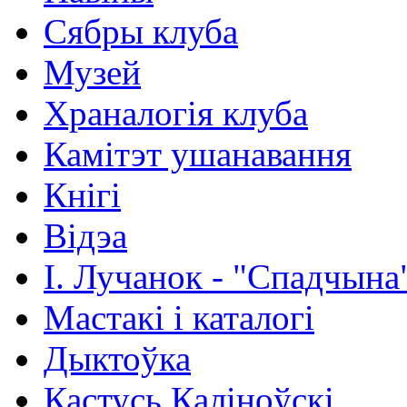
Сябры клуба
Музей
Храналогія клуба
Камітэт ушанавання
Кнігі
Відэа
І. Лучанок - "Спадчына
Мастакі i каталогi
Дыктоўка
Кастусь Каліноўскі