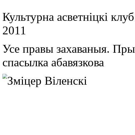
Культурна асветнiцкi клу
2011
Усе правы захаваныя. Пр
спасылка абавязкова