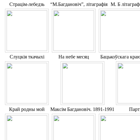
Страцім-лебедзь
“М.Багдановіч”, літаграфія
М. Б літагра
Слуцкія ткачыхі
На небе месяц
Бацькоўскага кра
Край родны мой
Максім Багдановіч. 1891-1991
Парт