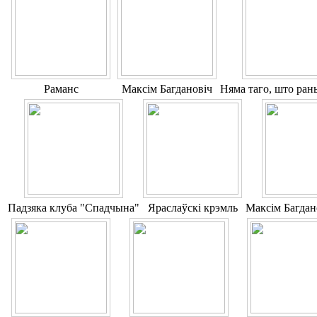
Раманс
Максім Багдановіч
Няма таго, што ран
Падзяка клубa "Спадчына"
Яраслаўскі крэмль
Максім Багдан