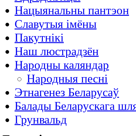
Нацыянальны пантэон
Славутыя імёны
Пакутнікі
Наш люстрадзён
Народны каляндар
Народныя песні
Этнагенез Беларусаў
Балады Беларускага шл
Грунвальд