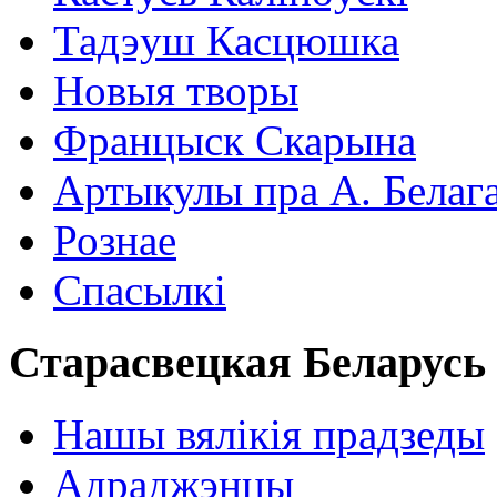
Тадэуш Касцюшка
Новыя творы
Францыск Скарына
Артыкулы пра А. Белаг
Рознае
Спасылкі
Старасвецкая Беларусь
Нашы вялікія прадзеды
Адраджэнцы