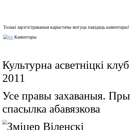
Толькі зарэгістраваныя карыстачы могуць пакідаць каментары!
Каментары
Культурна асветнiцкi клу
2011
Усе правы захаваныя. Пр
спасылка абавязкова