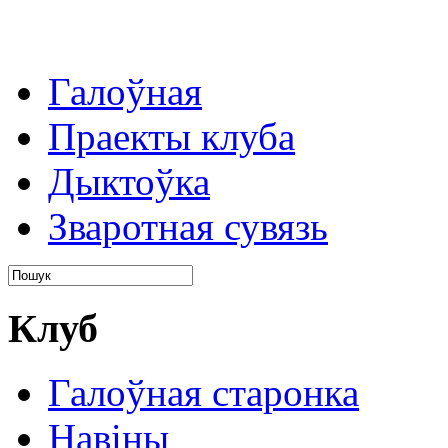
Галоўная
Праекты клуба
Дыктоўка
Зваротная сувязь
Клуб
Галоўная старонка
Навіны