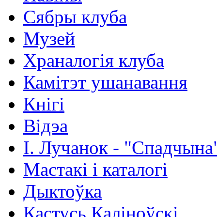
Сябры клуба
Музей
Храналогія клуба
Камітэт ушанавання
Кнігі
Відэа
І. Лучанок - "Спадчына
Мастакі i каталогi
Дыктоўка
Кастусь Каліноўскі