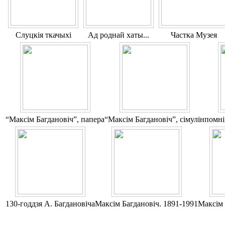
Слуцкія ткачыхі
Ад роднай хаты...
Частка Музея
“Максім Багдановіч”, папера
“Максім Багдановіч”, сімулін
помні
130-годдзя А. Багдановіча
Максім Багдановіч. 1891-1991
Максім 