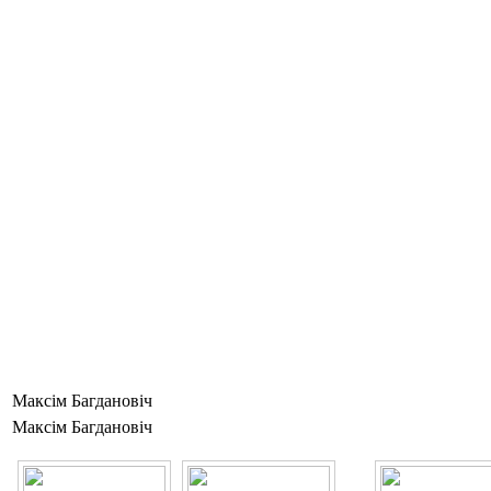
Максім Багдановіч
Максім Багдановіч