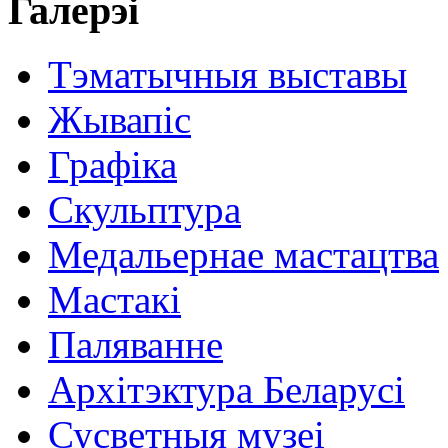
Галерэі
Тэматычныя выставы
Жывапіс
Графіка
Скульптура
Медальернае мастацтва
Мастакі
Паляванне
Архітэктура Беларусі
Сусветныя музеі