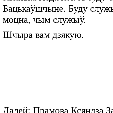
Бацькаўшчыне. Буду служы
моцна, чым служыў.
Шчыра вам дзякую.
Далей: Прамова Ксяндза З