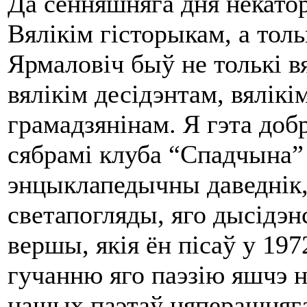
Да сённяшняга дня некатор
Вялікім гісторыкам, а толь
Ярмаловіч быў не толькі в
вялікім десідэнтам, вялікі
грамадзянінам. Я гэта добр
сябрамі клуба “Спадчына”
энцыклапедычны даведнік, 
светапогляды, яго дысідэнс
вершы, якія ён пісаў у 197
гучанню яго паэзію яшчэ 
нашых паэтаў цяперашняга