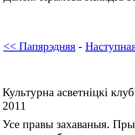
<< Папярэдняя
-
Наступна
Культурна асветнiцкi клу
2011
Усе правы захаваныя. Пр