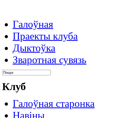
Галоўная
Праекты клуба
Дыктоўка
Зваротная сувязь
Клуб
Галоўная старонка
Навіны