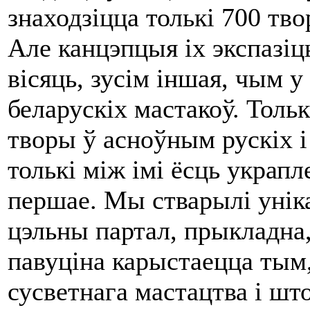
знаходзіцца толькі 700 тво
Але канцэпцыя іх экспазіц
вісяць, зусім іншая, чым у
беларускіх мастакоў. Тольк
творы ў асноўным рускіх і 
толькі між імі ёсць украпл
першае. Мы стварылі уніка
цэльны партал, прыкладна, 
павуціна карыстаецца тым,
сусветнага мастацтва і шт