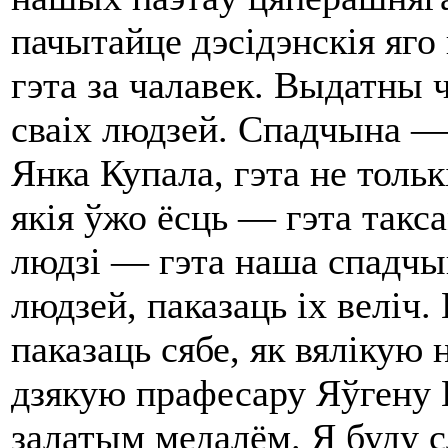
пачытайце дэсідэнскія яго 
гэта за чалавек. Выдатны 
сваіх людзей. Спадчына ― 
Янка Купала, гэта не тольк
якія ўжо ёсць ― гэта такс
людзі ― гэта наша спадчы
людзей, паказаць іх веліч
паказаць сябе, як вялікую
дзякую прафесару Яўгену 
залатым медалём. Я буду с