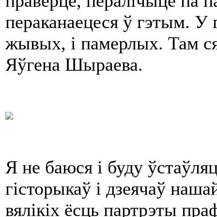
праверце, пералічыце па п
пераканаецеся ў гэтым. У
жывых, і памерлых. Там с
Яўгена Шыраева.
Я не баюся і буду ўстаўля
гісторыкаў і дзеячаў наша
вялікіх ёсць партрэты пр