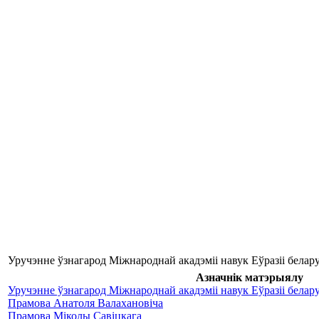
Уручэнне ўзнагарод Міжнароднай акадэміі навук Еўразіі белар
Азначнік матэрыялу
Уручэнне ўзнагарод Міжнароднай акадэміі навук Еўразіі белар
Прамова Анатоля Валахановіча
Прамова Міколы Савіцкага