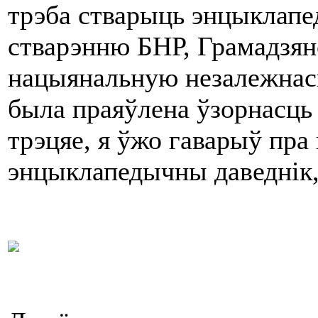
трэба стварыць энцыклапе
стварэнню БНР, Грамадзян
нацыянальную незалежнасц
была праяўлена ўзорнасць 
трэцяе, я ўжо гаварыў пра 
энцыклапедычны даведнік,