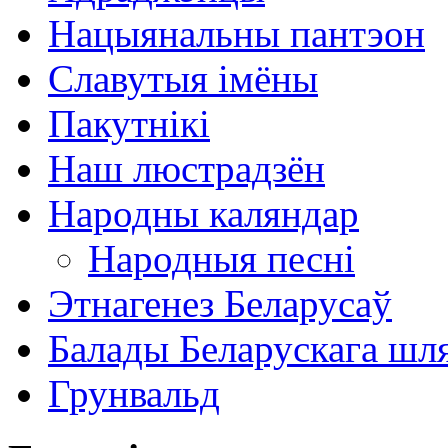
Нацыянальны пантэон
Славутыя імёны
Пакутнікі
Наш люстрадзён
Народны каляндар
Народныя песні
Этнагенез Беларусаў
Балады Беларускага шл
Грунвальд