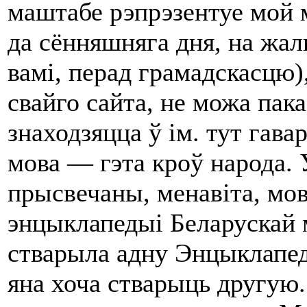
маштабе рэпрэзентуе мой 
да сённяшняга дня, на жаль
вамі, перад грамадскасцю)
свайго сайта, не можа пака
знаходзяцца ў ім. тут гава
мова ― гэта кроў народа. У
прысвечаны, менавіта, мов
энцыклапедыі Беларускай 
стварыла адну Энцыклапе
яна хоча стварыць другую.