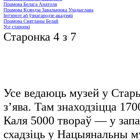
Прамова Белага Анатоля
Прамова Ксяндза Завальнюка Уладыслава
Інтэрнэт аб ўзнагародзе акадэміі
Прамова Святланы Белай
Усе старонкі
Старонка 4 з 7
Усе ведаюць музей у Стары
з’ява. Там знаходзіцца 170
Каля 5000 твораў ― у запа
схадзіць у Нацыянальны му