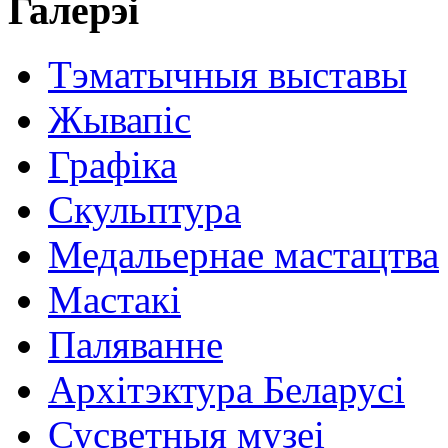
Галерэі
Тэматычныя выставы
Жывапіс
Графіка
Скульптура
Медальернае мастацтва
Мастакі
Паляванне
Архітэктура Беларусі
Сусветныя музеі