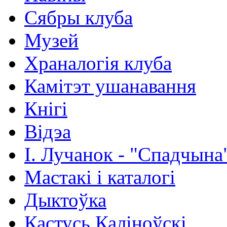
Сябры клуба
Музей
Храналогія клуба
Камітэт ушанавання
Кнігі
Відэа
І. Лучанок - "Спадчына
Мастакі i каталогi
Дыктоўка
Кастусь Каліноўскі