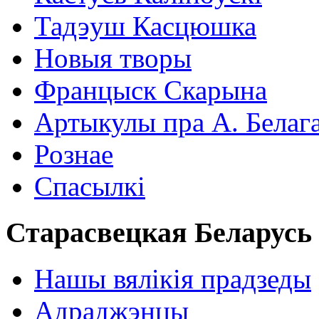
Тадэуш Касцюшка
Новыя творы
Францыск Скарына
Артыкулы пра А. Белаг
Рознае
Спасылкі
Старасвецкая Беларусь
Нашы вялікія прадзеды
Адраджэнцы