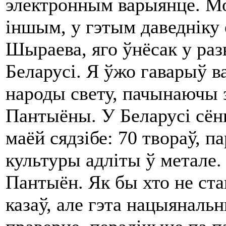
электронным варыянце. Мо
іншым, у гэтым даведніку 
Шыраева, яго ўнёсак у раз
Беларусі. Я ўжо гаварыў ва
народы свету, пачынаючы з
Пантыёны. У Беларусі сённ
маёй сядзібе: 70 твораў, п
культуры адліты ў метале
Пантыён. Як бы хто не став
казаў, але гэта нацыянал