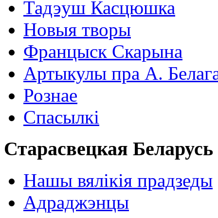
Тадэуш Касцюшка
Новыя творы
Францыск Скарына
Артыкулы пра А. Белаг
Рознае
Спасылкі
Старасвецкая Беларусь
Нашы вялікія прадзеды
Адраджэнцы