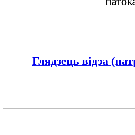
патока
Глядзець відэа (пат