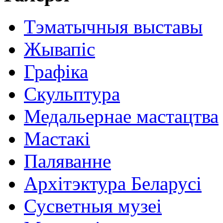
Тэматычныя выставы
Жывапіс
Графіка
Скульптура
Медальернае мастацтва
Мастакі
Паляванне
Архітэктура Беларусі
Сусветныя музеі