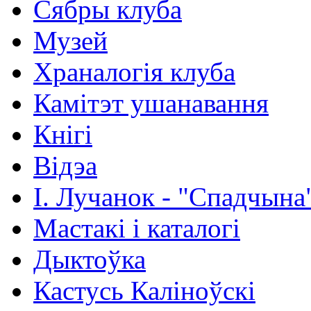
Сябры клуба
Музей
Храналогія клуба
Камітэт ушанавання
Кнігі
Відэа
І. Лучанок - "Спадчына
Мастакі i каталогi
Дыктоўка
Кастусь Каліноўскі