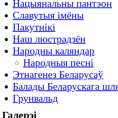
Нацыянальны пантэон
Славутыя імёны
Пакутнікі
Наш люстрадзён
Народны каляндар
Народныя песні
Этнагенез Беларусаў
Балады Беларускага шл
Грунвальд
Галерэі