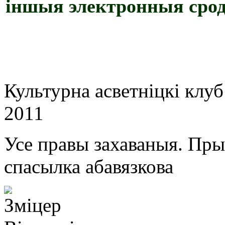
іншыя электронныя срод
Культурна асветнiцкi клу
2011
Усе правы захаваныя. Пр
спасылка абавязкова