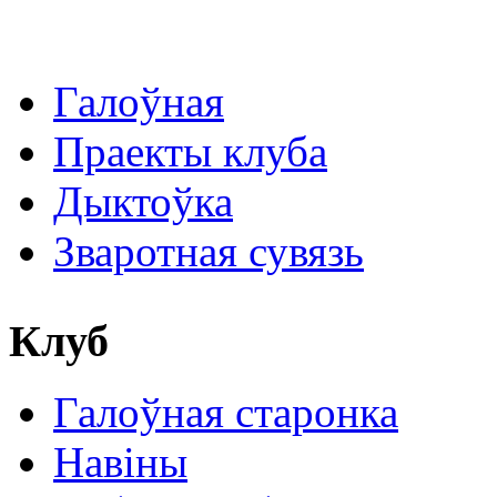
Галоўная
Праекты клуба
Дыктоўка
Зваротная сувязь
Клуб
Галоўная старонка
Навіны