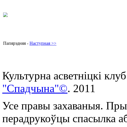
Папярэдняя -
Наступная >>
Культурна асветнiцкi клуб
"Спадчына"©
. 2011
Усе правы захаваныя. Пры
перадрукоўцы спасылка аб