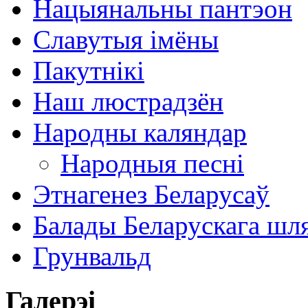
Нацыянальны пантэон
Славутыя імёны
Пакутнікі
Наш люстрадзён
Народны каляндар
Народныя песні
Этнагенез Беларусаў
Балады Беларускага шл
Грунвальд
Галерэі