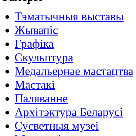
Тэматычныя выставы
Жывапіс
Графіка
Скульптура
Медальернае мастацтва
Мастакі
Паляванне
Архітэктура Беларусі
Сусветныя музеі