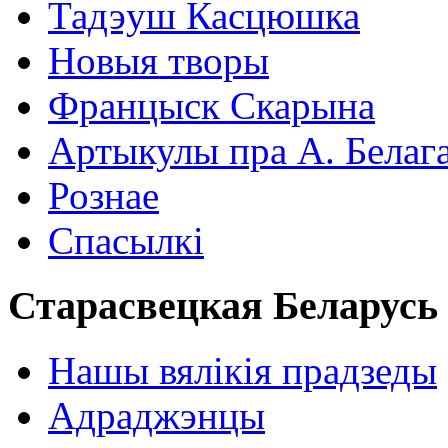
Тадэуш Касцюшка
Новыя творы
Францыск Скарына
Артыкулы пра А. Белаг
Рознае
Спасылкі
Старасвецкая Беларусь
Нашы вялікія прадзеды
Адраджэнцы