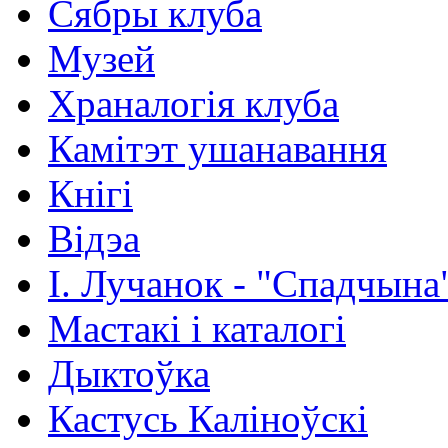
Сябры клуба
Музей
Храналогія клуба
Камітэт ушанавання
Кнігі
Відэа
І. Лучанок - "Спадчына
Мастакі i каталогi
Дыктоўка
Кастусь Каліноўскі