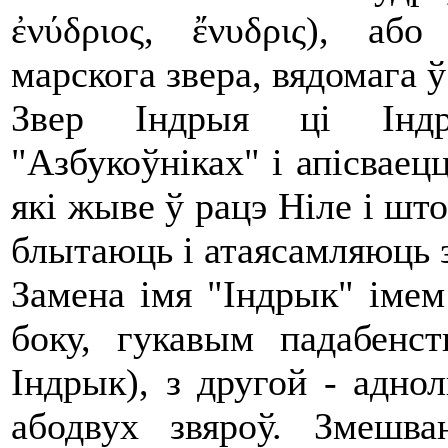
ἐνύδριος, ἔνυδρις), або
марскога звера, вядомага ў
Звер Індрыя ці Індр
"Азбукоўніках" і апісваецц
які жыве ў рацэ Ніле і што
блытаюць і атаясамляюць 
Замена імя "Індрык" імем
боку, гукавым падабенст
Індрык), з другой - адно
абодвух звяроў. Змешв