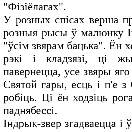
"Фізіёлагах".
У розных спісах верша пр
розныя рысы ў малюнку Ін
"ўсім звярам бацька". Ён х
рэкі і кладзязі, ці ж
павернецца, усе звяры яг
Святой гары, есць і п'е з
робіць. Ці ён ходзіць рог
паднябессі.
Індрык-звер згадваецца і 