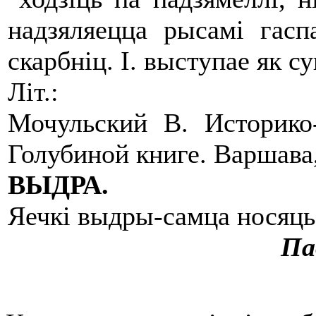
надзяляецца рысамі гасп
скарбніц. І. выступае як су
Літ.:
Мочульский В. Историко
Голубиной книге. Варшава,
ВЫДРА.
Яечкі выдры-самца носяць 
Па