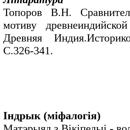
Топоров В.Н. Сравните
мотиву древнеиндийской
Древняя Индия.Историко
С.326-341.
Індрык (міфалогія)
Матэрыял з Вікіпедыі - в