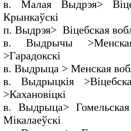
в. Малая Выдрэя> Віц
Крынкаўскі
п. Выдрэя> Віцебская воб
в. Выдрычы >Менска
>Гарадокскі
в. Выдрыца > Менская воб
в. Выдрыцкія >Віцебск
>Кахановіцкі
в. Выдрыца> Гомельская
Мікалаеўскі