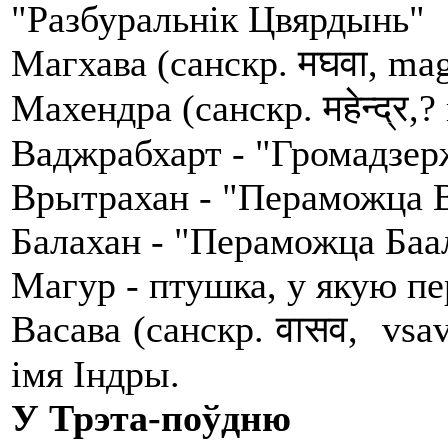
"Разбуральнік Цвярдынь"
Магхава (санскр. मघवा, ma
Махендра (санскр. महेन्द्र,
Ваджрабхарт - "Громадзер
Врытрахан - "Пераможца 
Балахан - "Пераможца Баа
Магур - птушка, у якую пе
Васава (санскр. वासव, vsa
імя Індры.
У Трэта-поўдню