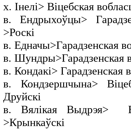
х. Інелі> Віцебская воблас
в. Ендрыхоўцы> Гарадз
>Роскі
в. Едначы>Гарадзенская в
в. Шундры>Гарадзенская в
в. Кондакі> Гарадзенская 
в. Кондзершчына> Віце
Друйскі
в. Вялікая Выдрэя> В
>Крынкаўскі