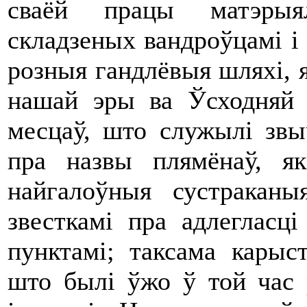
сваёй працы матэрыял
складзеных вандроўцамі і 
розныя гандлёвыя шляхі, я
нашай эры ва Ўсходняй 
месцаў, што служылі звы
пра назвы плямёнаў, як
найгалоўныя сустракан
звесткамі пра адлегласц
пунктамі; таксама карыс
што былі ўжо ў той час 