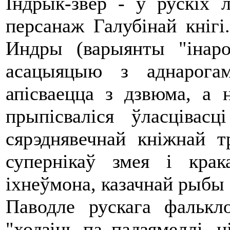
Індрык-звер - у рускіх л
персанаж Галубінай кніг
Индры (варыянты "інаро
асацыяцыю з аднарог
апісваецца з дзвюма, а
прыпісваліся ўласціва
сярэднявечнай кніжнай 
супернікаў змея і крак
іхнеўмона, казачнай рыбы 
Паводле рускага фалькл
"ходзіць па падзямеллі, н