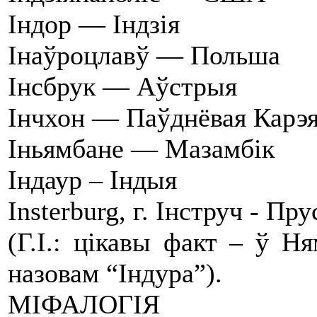
Індор — Індзія
Інаўроцлавў — Польша
Інсбрук — Аўстрыя
Інчхон — Паўднёвая Карэ
Іньямбане — Мазамбік
Індаур – Індыя
Insterburg, г. Інструч - Пру
(Г.І.: цікавы факт – ў Н
назовам “Індура”).
МІФАЛОГІЯ