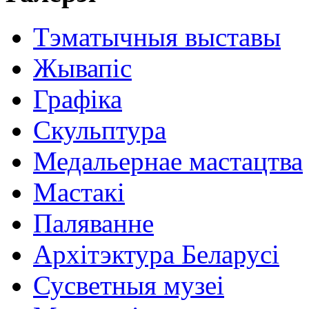
Тэматычныя выставы
Жывапіс
Графіка
Скульптура
Медальернае мастацтва
Мастакі
Паляванне
Архітэктура Беларусі
Сусветныя музеі