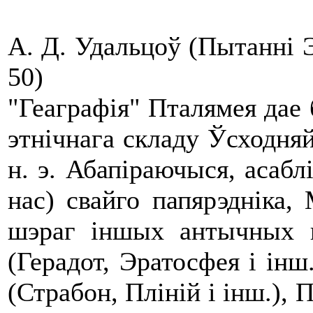
А. Д. Удальцоў (Пытанні Эт
50)
"Геаграфія" Пталямея дае
этнічнага складу Ўсходняй
н. э. Абапіраючыся, асабл
нас) свайго папярэдніка,
шэраг іншых антычных п
(Герадот, Эратосфея і інш
(Страбон, Пліній і інш.),