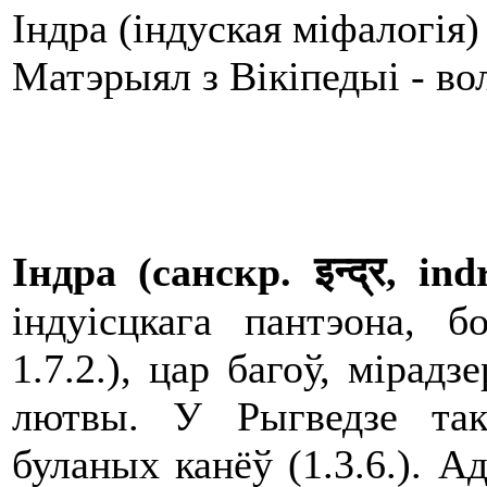
Індра (індуская міфалогія)
Матэрыял з Вікіпедыі - в
Індра (санскр. इन्द्र, ind
індуісцкага пантэона, б
1.7.2.), цар багоў, мірадз
лютвы. У Рыгведзе так
буланых канёў (1.3.6.). Ад