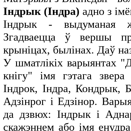
Індрык (Індра)
адно з ім
Індрык - выдуманая ж
Згадваецца ў вершы пр
крыніцах, былінах. Даў н
У шматлікіх варыянтах "
кнігу" імя гэтага звера
Індрок, Індра, Кондрык, 
Адзінрог і Едзінор. Вары
да дзвюх: Індрык і Адна
скажэннем або імя енудра,