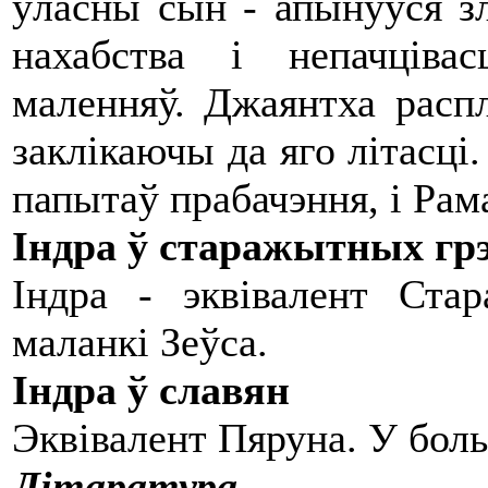
ўласны сын - апынуўся зл
нахабства і непачціва
маленняў. Джаянтха распл
заклікаючы да яго літасці
папытаў прабачэння, і Рама
Індра ў старажытных гр
Індра - эквівалент Ста
маланкі Зеўса.
Індра ў славян
Эквівалент Пяруна. У боль
Літаратура