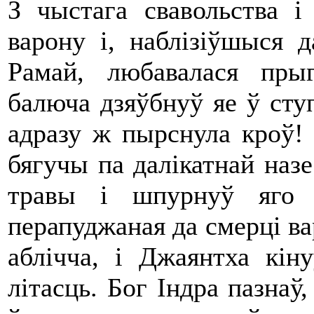
З чыстага свавольства і
варону і, наблізіўшыся д
Рамай, любавалася пры
балюча дзяўбнуў яе ў сту
адразу ж пырснула кроў!
бягучы па далікатнай назе
травы і шпурнуў яго 
перапуджаная да смерці ва
аблічча, і Джаянтха кін
літасць. Бог Індра пазнаў