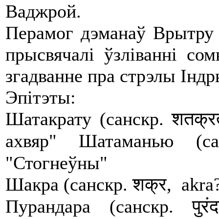
Ваджрой.
Перамог дэманаў Врытру 
прысвячалі ўзліванні сом
згадванне пра стрэлы Індр
Эпітэты:
Шатакрату (санскр. शतक्रत
ахвяр" Шатаманью (сан
"Стогнеўны"
Шакра (санскр. शक्र, akra
Пурандара (санскр. पुर