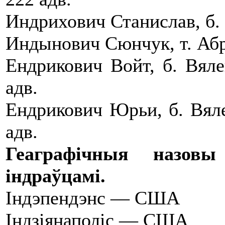
Индрихович Станислав, б. 
Индынович Сюнчук, т. Абра
Ендрикович Войт, б. Вяле
адв.
Ендрикович Юрьи, б. Вяле
адв.
Геаграфічныя назов
індраўцамі.
Індэпендэнс — США
Індзіянаполіс — США