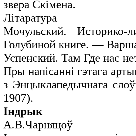
звера Скімена.
Літаратура
Мочульский. Историко-
Голубиной книге. — Варша
Успенский. Там Где нас не
Пры напісанні гэтага арт
з Энцыклапедычнага слоўн
1907).
Індрык
А.В.Чарняцоў