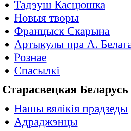
Тадэуш Касцюшка
Новыя творы
Францыск Скарына
Артыкулы пра А. Белаг
Рознае
Спасылкі
Старасвецкая Беларусь
Нашы вялікія прадзеды
Адраджэнцы