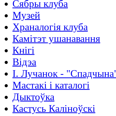
Сябры клуба
Музей
Храналогія клуба
Камітэт ушанавання
Кнігі
Відэа
І. Лучанок - "Спадчына
Мастакі i каталогi
Дыктоўка
Кастусь Каліноўскі