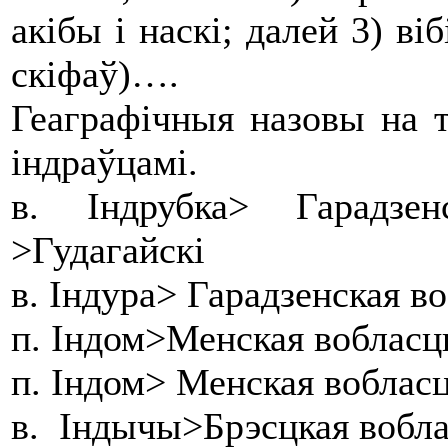
акібы і наскі; далей 3) ві
скіфаў)….
Геаграфічныя назовы на т
індраўцамі.
в. Індрубка> Гарадзе
>Гудагайскі
в. Індура> Гарадзенская в
п. Індом>Менская вобласц
п. Індом> Менская воблас
в. Індычы>Брэсцкая вобла