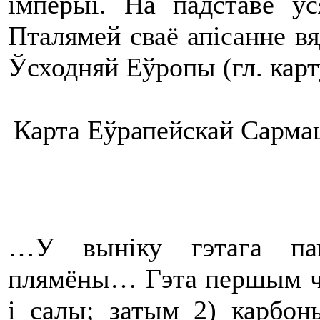
імперыі. На падставе ўс
Пталямей сваё апісанне вя
Ўсходняй Еўропы (гл. карту
Карта Еўрапейскай Сармац
…У выніку гэтага пап
плямёны… Гэта першым чын
і салы; затым 2) карбоны