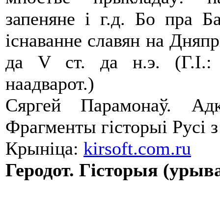
запеняне і г.д. Бо пра Б
існаванне славян на Дняп
да V ст. да н.э. (Г.І.
наадварот.)
Сяргей Парамонаў. Ад
Фрагменты гісторыі Русі з
Крыніца:
kirsoft.com.ru
Геродот. Гісторыя (урыв