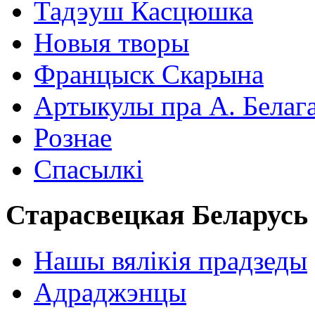
Тадэуш Касцюшка
Новыя творы
Францыск Скарына
Артыкулы пра А. Белаг
Рознае
Спасылкі
Старасвецкая Беларусь
Нашы вялікія прадзеды
Адраджэнцы