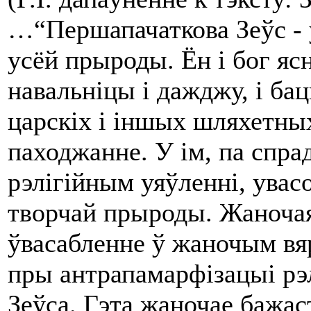
…“Першапачаткова Зеўс - 
усёй прыроды. Ён і бог ясн
навальніцы і дажджу, і бац
царскіх і іншых шляхетных 
паходжанне. У ім, па спр
рэлігійным уяўленні, увас
творчай прыроды. Жаноча
ўвасабленне ў жаночым в
пры антрапамарфізацыі рэ
Зеўса. Гэта жаночае бажас