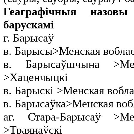
Геаграфічныя назовы
барускамі
г. Барысаў
в. Барысы>Менская воблас
в. Барысаўшчына >Ме
>Хаценчыцкі
в. Барыскі >Менская вобл
в. Барысаўка>Менская воб
аг. Стара-Барысаў >М
>Траянаўскі