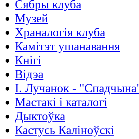
Сябры клуба
Музей
Храналогія клуба
Камітэт ушанавання
Кнігі
Відэа
І. Лучанок - "Спадчына
Мастакі i каталогi
Дыктоўка
Кастусь Каліноўскі