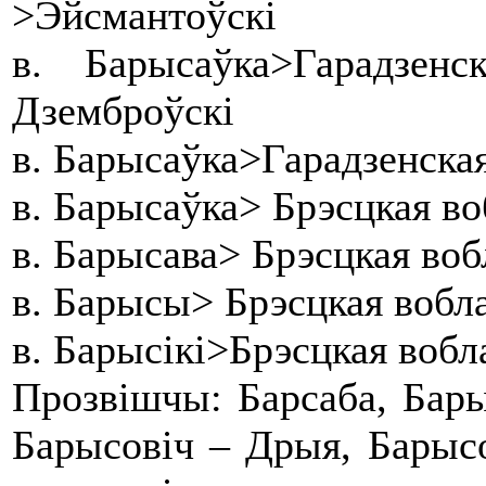
>Эйсмантоўскі
в. Барысаўка>Гарадзе
Дземброўскі
в. Барысаўка>Гарадзенская
в. Барысаўка> Брэсцкая в
в. Барысава> Брэсцкая воб
в. Барысы> Брэсцкая вобла
в. Барысікі>Брэсцкая воб
Прозвішчы: Барсаба, Бары
Барысовіч – Дрыя, Барысо