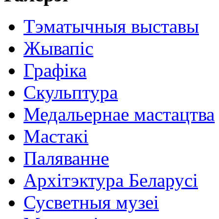
Тэматычныя выставы
Жывапіс
Графіка
Скульптура
Медальернае мастацтва
Мастакі
Паляванне
Архітэктура Беларусі
Сусветныя музеі