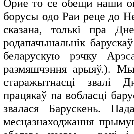
Орие то се обещи наши оц
борусы одо Раи реце до Не
сказана, толькі пра Дн
родапачынальнік баруска
беларускую рэчку Арэс
размяшчэння арыяў.). Мы
старажытнасці звалі 
працякаў па вобласці барус
звалася Барускень. Пад
месцазнаходжання прымуш