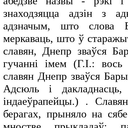
абедзве назвы - рэкі 
знаходзяцца адзін з а
адзначым, што слова 
меркаваць, што ў старажы
славян, Днепр зваўся Ба
гучанні імем (Г.І.: вос
славян Днепр зваўся Бары
Адсюль і дакладнасць,
індаеўрапейцы.) . Славя
берагах, прыняло на сябе
мностве прыкладаў: па