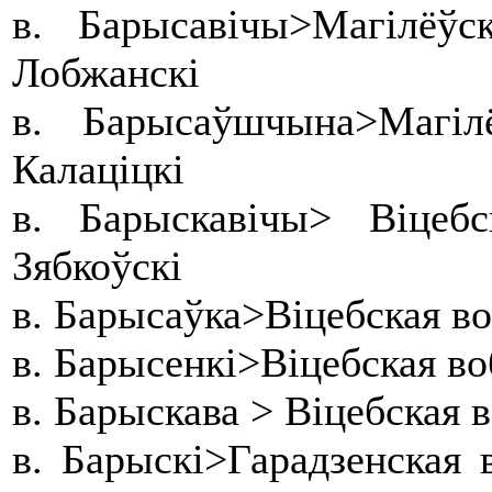
в. Барысавічы>Магілёў
Лобжанскі
в. Барысаўшчына>Магі
Калаціцкі
в. Барыскавічы> Віцеб
Зябкоўскі
в. Барысаўка>Віцебская в
в. Барысенкі>Віцебская в
в. Барыскава > Віцебская 
в. Барыскі>Гарадзенская 