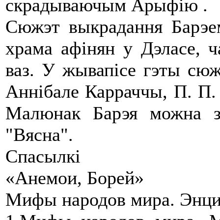
скрадываючым Арыфію .
Сюжэт выкрадання Барэе
храма афінян у Дэласе, ч
ваз. У жывапісе гэты сюж
Аннібале Карраччы, П. П.
Малюнак Барэя можна зн
"Вясна".
Спасылкі
«Анемои, Борей»
Мифы народов мира. Энцик