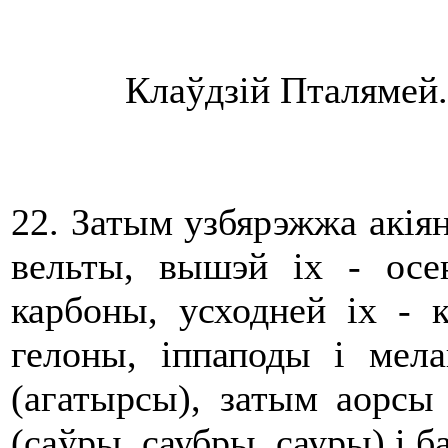
Клаўдзій Пталямей. 
22. Затым узбярэжжа акіян
вельты, вышэй іх - осе
карбоны, усходней іх - 
гелоны, іппаподы і мела
(агатырсы), затым аорсы 
(саўры, саубры, сауры) і б