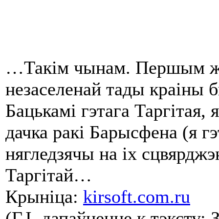
…Такім чынам. Першым ж
незаселенай тады краіны б
Бацькамі гэтага Таргітая, 
дачка ракі Барысфена (я гэ
нягледзячы на іх сцвярджэ
Таргітай…
Крыніца:
kirsoft.com.ru
(Г.І. дапаўненне к тэксту: