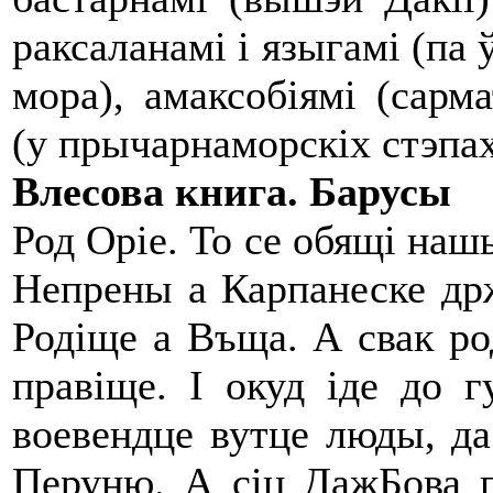
раксаланамі і языгамі (па 
мора), амаксобіямі (сарма
(у прычарнаморскіх стэпа
Влесова книга. Барусы
Род Оpie. То се обящi наш
Непрены а Карпанеске држа
Родiще а Въща. А свак род
правiще. I окуд iде до г
воевендце вутце люды, да 
Перуню. А сiц ДажБова по