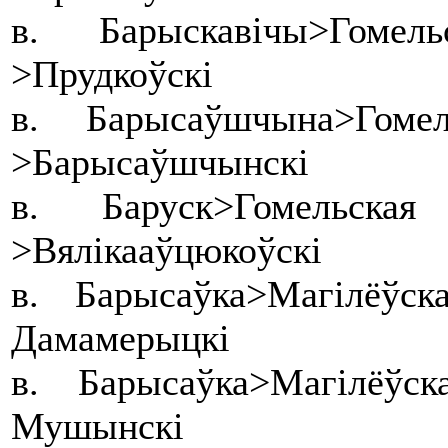
в. Барыскавічы>Гоме
>Прудкоўскі
в. Барысаўшчына>Гоме
>Барысаўшчынскі
в. Баруск>Гомельска
>Вялікааўцюкоўскі
в. Барысаўка>Магілёўс
Дамамерыцкі
в. Барысаўка>Магілёў
Мушынскі