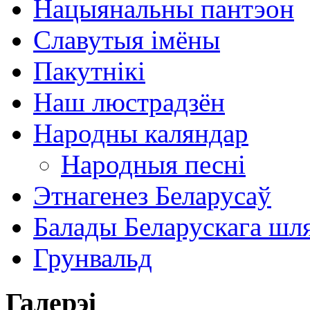
Нацыянальны пантэон
Славутыя імёны
Пакутнікі
Наш люстрадзён
Народны каляндар
Народныя песні
Этнагенез Беларусаў
Балады Беларускага шл
Грунвальд
Галерэі