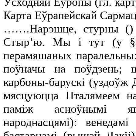
Ўсходняй Еўропы (гл. карту
Карта Еўрапейскай Сармац
…….Нарэшце, стурны () 
Стыр’ю. Мы і тут (у §
перамяшаных паралельных 
поўначы на поўдзень; 
карбоны-барускі (уздоўж 
мясцуюцца Пталямеем на
паміж асноўнымі яг
народнасцямі): венедамі
бастарнамі (вышэй Дакіі)