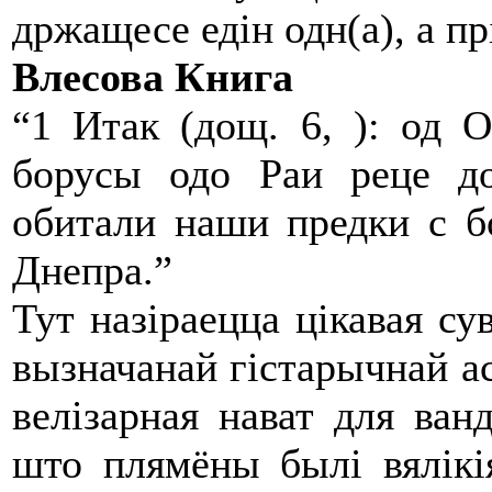
држащесе едiн одн(а), а пр
Влесова Книга
“1 Итак (дощ. 6, ): од 
борусы одо Раи реце до
обитали наши предки с б
Днепра.”
Тут назіраецца цікавая су
вызначанай гістарычнай а
велізарная нават для ванд
што плямёны былі вялікі