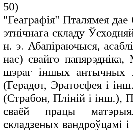
50)
"Геаграфія" Пталямея дае
этнічнага складу Ўсходняй
н. э. Абапіраючыся, асабл
нас) свайго папярэдніка,
шэраг іншых антычных п
(Герадот, Эратосфея і інш
(Страбон, Пліній і інш.),
сваёй працы матэрыял
складзеных вандроўцамі і 