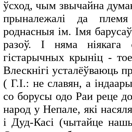
ўсход, чым звычайна думаю
прыналежалі да племя
роднасныя ім. Імя барусаў
разоў. І няма ніякага
гістарычных крыніц - то
Влескнігі усталёўваюць п
( Г.І.: не славян, а індаар
со борусы одо Раи реце до 
народ у Непале, які насял
і Дуд-Касі (чытайце нашы