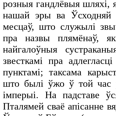
розныя гандлёвыя шляхі, я
нашай эры ва Ўсходняй 
месцаў, што служылі звы
пра назвы плямёнаў, як
найгалоўныя сустракан
звесткамі пра адлегласц
пунктамі; таксама карыс
што былі ўжо ў той час 
імперыі. На падставе ўс
Пталямей сваё апісанне вя