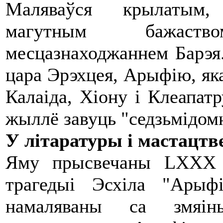
Маляваўся крылатым, 
магутным бажаст
месцазнаходжаннем Барэя.
цара Эрэхцея, Арыфію, яка
Калаіда, Хіону і Клеапатр
жыллё завуць "седзьмідом
У літаратуры і мастацтв
Яму прысвечаны LXXX 
трагедыі Эсхіла "Ары
намаляваны са змяін