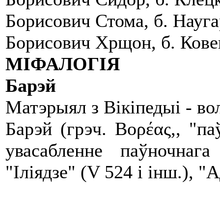
Борисович Стома, б. Наугар
Борисович Хрщон, б. Ковен
МІФАЛОГІЯ
Барэй
Матэрыял з Вікіпедыі - в
Барэй (грэч. Βορέας,, "па
увасабленне паўночнаг
"Іліядзе" (V 524 і інш.), 