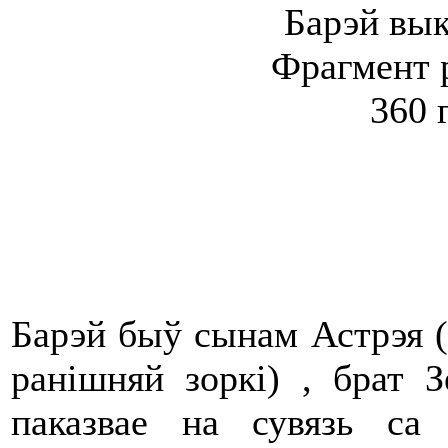
Барэй вы
Фрагмент р
360 г
Барэй быў сынам Астрэя (б
ранішняй зоркі) , брат 
паказвае на сувязь са