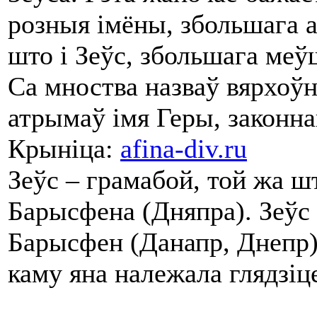
розныя імёны, збольшага 
што і Зеўс, збольшага меў
Са мноства назваў вярхоўн
атрымаў імя Геры, законн
Крыніца:
afina-div.ru
Зеўс – грамабой, той жа шт
Барысфена (Дняпра). Зеўс і
Барысфен (Данапр, Днепр) 
каму яна належала глядзіц