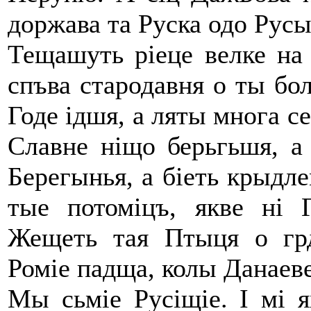
доржава та Руска одо Рycы
Тещашуть рiеце велке на
спъва стародавня о ты бол
Годе iдшя, а ляты многа се
Славне нiщо берьгьшя, а 
Берегынья, а бiеть крыдл
тые потомiцъ, якве нi 
Жещеть тая Птыця о грд
Ромiе падща, колы Данаеве
Мы сьмiе Русiщiе. I мi 