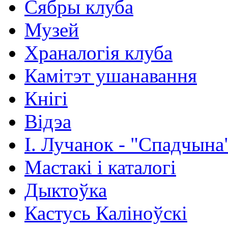
Сябры клуба
Музей
Храналогія клуба
Камітэт ушанавання
Кнігі
Відэа
І. Лучанок - "Спадчына
Мастакі i каталогi
Дыктоўка
Кастусь Каліноўскі