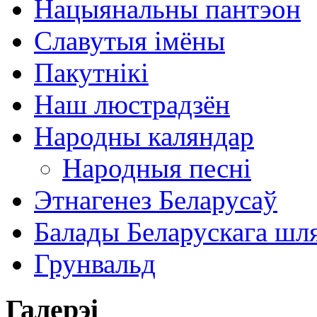
Нацыянальны пантэон
Славутыя імёны
Пакутнікі
Наш люстрадзён
Народны каляндар
Народныя песні
Этнагенез Беларусаў
Балады Беларускага шл
Грунвальд
Галерэі