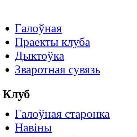
Галоўная
Праекты клуба
Дыктоўка
Зваротная сувязь
Клуб
Галоўная старонка
Навіны