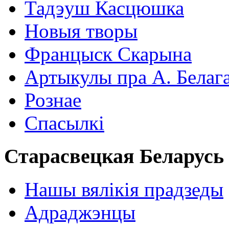
Тадэуш Касцюшка
Новыя творы
Францыск Скарына
Артыкулы пра А. Белаг
Рознае
Спасылкі
Старасвецкая Беларусь
Нашы вялікія прадзеды
Адраджэнцы