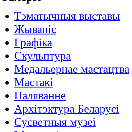
Тэматычныя выставы
Жывапіс
Графіка
Скульптура
Медальернае мастацтва
Мастакі
Паляванне
Архітэктура Беларусі
Сусветныя музеі