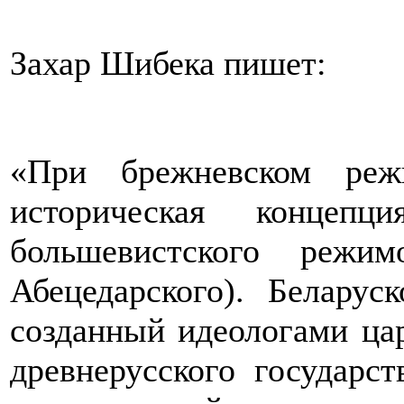
Захар Шибека пишет:
«При брежневском реж
историческая концепц
большевистского режи
Абецедарского). Беларус
созданный идеологами ца
древнерусского государст