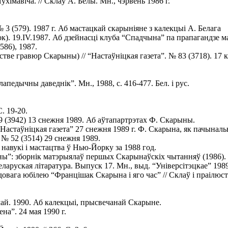
хімавіча. // Склаў А. Белы. Мн., чэрвень 1986 г.
3 (579). 1987 г. Аб мастацкай скарыніяне з калекцыі А. Белага
ок). 19.IV.1987. Аб дзейнасці клуба “Спадчына” па прапагандзе 
586), 1987.
тве гравюр Скарыны) // “Настаўніцкая газета”. № 83 (3718). 17 к
педычны даведнік”. Мн., 1988, с. 416-477. Бел. і рус.
. 19-20.
99 (3942) 13 снежня 1989. Аб аўтапартрэтах Ф. Скарыны.
“Настаўніцкая газета” 27 снежня 1989 г. Ф. Скарына, як пачынал
 № 52 (3514) 29 снежня 1989.
навукі і мастацтва ў Нью-Йорку за 1988 год.
ы”: зборнік матэрыялаў першых Скарынаўскіх чытанняў (1986). М
аруская літаратура. Выпуск 17. Мн., выд. “Універсітэцкае” 1989.
довага юбілею “Францішак Скарына і яго час” // Склаў і праілюст
май. 1990. Аб калекцыі, прысвечанай Скарыне.
а”. 24 мая 1990 г.