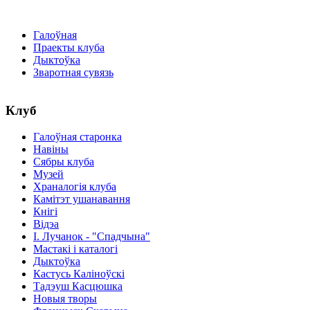
Галоўная
Праекты клуба
Дыктоўка
Зваротная сувязь
Клуб
Галоўная старонка
Навіны
Сябры клуба
Музей
Храналогія клуба
Камітэт ушанавання
Кнігі
Відэа
І. Лучанок - "Спадчына"
Мастакі i каталогi
Дыктоўка
Кастусь Каліноўскі
Тадэуш Касцюшка
Новыя творы