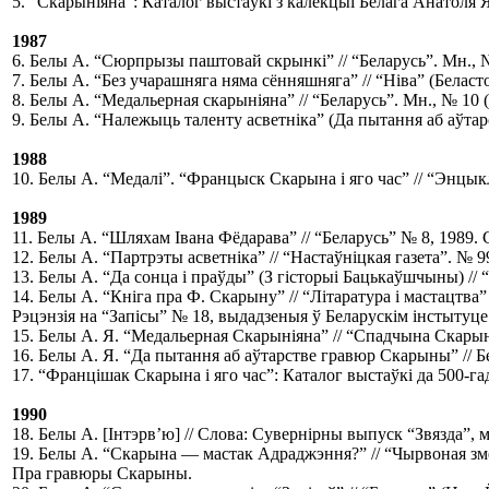
5.
“Скарыніяна”: Каталог выстаўкі з калекцыі Белага Анатоля Яў
1987
6.
Белы А. “Сюрпрызы паштовай скрынкі” // “Беларусь”. Мн., № 
7.
Белы А. “Без учарашняга няма сённяшняга” // “Ніва” (Беласт
8.
Белы А. “Медальерная скарыніяна” // “Беларусь”. Мн., № 10 (
9.
Белы А. “Належыць таленту асветніка” (Да пытання аб аўтарс
1988
10.
Белы А. “Медалі”. “Францыск Скарына і яго час” // “Энцыкла
1989
11.
Белы А. “Шляхам Івана Фёдарава” // “Беларусь” № 8, 1989. С
12.
Белы А. “Партрэты асветніка” // “Настаўніцкая газета”. № 
13.
Белы А. “Да сонца і праўды” (З гісторыі Бацькаўшчыны) // 
14.
Белы А. “Кніга пра Ф. Скарыну” // “Літаратура і мастацтва”
Рэцэнзія на “Запісы” № 18, выдадзеныя ў Беларускім інстытуце 
15.
Белы А. Я. “Медальерная Скарыніяна” // “Спадчына Скарын
16.
Белы А. Я. “Да пытання аб аўтарстве гравюр Скарыны” // Бел
17.
“Францішак Скарына і яго час”: Каталог выстаўкі да 500-га
1990
18.
Белы А. [Інтэрв’ю] // Слова: Сувернірны выпуск “Звязда”, 
19.
Белы А. “Скарына ― мастак Адраджэння?” // “Чырвоная змен
Пра гравюры Скарыны.