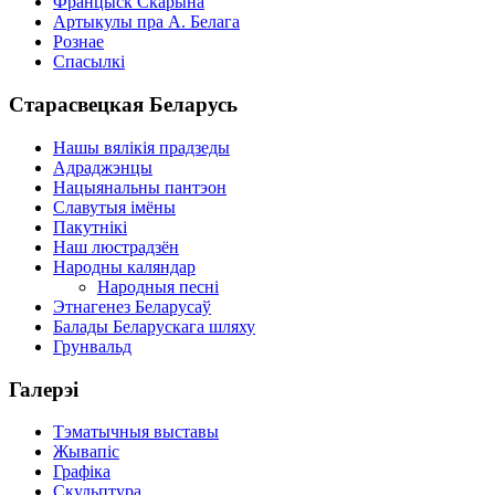
Францыск Скарына
Артыкулы пра А. Белага
Рознае
Спасылкі
Старасвецкая Беларусь
Нашы вялікія прадзеды
Адраджэнцы
Нацыянальны пантэон
Славутыя імёны
Пакутнікі
Наш люстрадзён
Народны каляндар
Народныя песні
Этнагенез Беларусаў
Балады Беларускага шляху
Грунвальд
Галерэі
Тэматычныя выставы
Жывапіс
Графіка
Скульптура