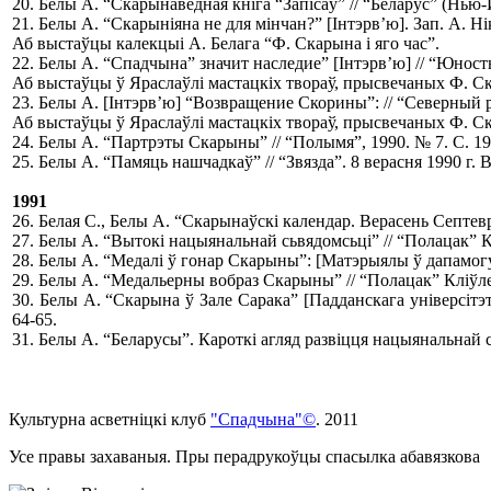
20.
Белы А. “Скарынаведная кніга “Запісаў” // “Беларус” (Нью-Йо
21.
Белы А. “Скарыніяна не для мінчан?” [Інтэрв’ю]. Зап. А. Ніка
Аб выстаўцы калекцыі А. Белага “Ф. Скарына і яго час”.
22.
Белы А. “Спадчына” значит наследие” [Інтэрв’ю] // “Юность
Аб выстаўцы ў Яраслаўлі мастацкіх твораў, прысвечаных Ф. Ск
23.
Белы А. [Інтэрв’ю] “Возвращение Скорины”: // “Северный р
Аб выстаўцы ў Яраслаўлі мастацкіх твораў, прысвечаных Ф. Ск
24.
Белы А. “Партрэты Скарыны” // “Полымя”, 1990. № 7. С. 19
25.
Белы А. “Памяць нашчадкаў” // “Звязда”. 8 верасня 1990 г
1991
26.
Белая С., Белы А. “Скарынаўскі календар. Верасень Септев
27.
Белы А. “Вытокі нацыянальнай сьвядомсьці” // “Полацак” К
28.
Белы А. “Медалі ў гонар Скарыны”: [Матэрыялы ў дапамогу н
29.
Белы А. “Медальерны вобраз Скарыны” // “Полацак” Кліўле
30.
Белы А. “Скарына ў Зале Сарака” [Падданскага універсітэта
64-65.
31.
Белы А. “Беларусы”. Кароткі агляд развіцця нацыянальнай свя
Культурна асветнiцкi клуб
"Спадчына"©
. 2011
Усе правы захаваныя. Пры перадрукоўцы спасылка абавязкова