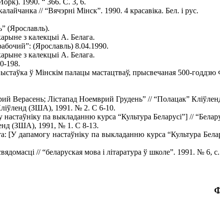
рк). 1990. “ 366. С. 3, 6.
лайчанка // “Вячэрні Мінск”. 1990. 4 красавіка. Бел. і рус.
” (Ярославль).
арыне з калекцыі А. Белага.
абочий”: (Ярославль) 8.04.1990.
арыне з калекцыі А. Белага.
0-198.
. Выстаўка ў Мінскім палацы мастацтваў, прысвечаная 500-годдзю
рий Верасень; Лістапад Ноемврий Грудень” // “Полацак” Кліўленд
ліўленд (ЗША), 1991. № 2. С 6-10.
астаўніку па выкладанню курса “Культура Беларусі”] // “Беларуск
нд (ЗША), 1991, № 1. С 8-13.
: [У дапамогу настаўніку па выкладанню курса “Культура Беларусі
домасці // “беларуская мова і літаратура ў школе”. 1991. № 6, с.
Ф