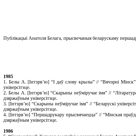
Публікацыі Анатоля Белага, прысвечаныя беларускаму перша
1985
1.
Белы А. [Інтэрв’ю] “І даў слову крылы” // “Вячэрні Мінс
універсітэце.
2.
Белы А. [Інтэрв’ю] “Скарыны неўміручае імя” // “Літарату
дзяржаўным універсітэце.
3.
[Інтэрв’ю] “Скарыны неўміручае імя” // “Беларускі універс
дзяржаўным універсітэце.
4.
[Інтэрв’ю] “Першадрукару прысвячаецца” // “Мінская праўд
дзяржаўным універсітэце.
1986