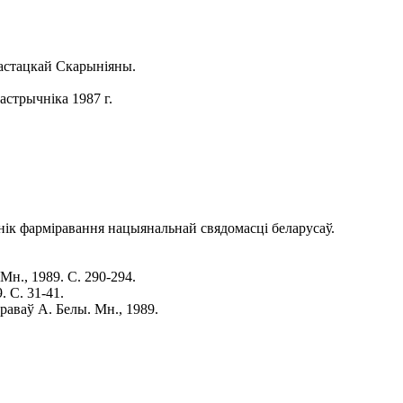
мастацкай Скарыніяны.
астрычніка 1987 г.
ьнік фарміравання нацыянальнай свядомасці беларусаў.
н., 1989. С. 290-294.
 С. 31-41.
раваў А. Белы. Мн., 1989.