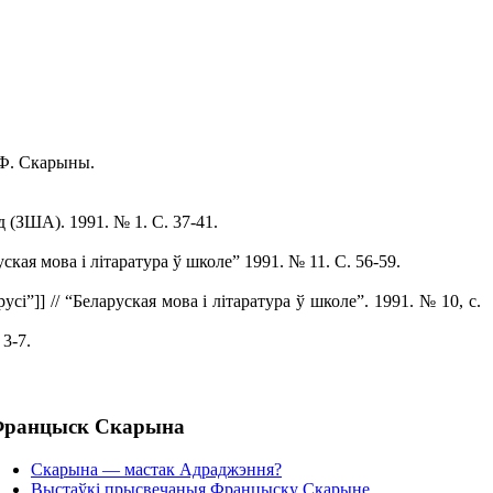
 Ф. Скарыны.
 (ЗША). 1991. № 1. С. 37-41.
ая мова і літаратура ў школе” 1991. № 11. С. 56-59.
”]] // “Беларуская мова і літаратура ў школе”. 1991. № 10, с.
 3-7.
ранцыск Скарына
Скарына ― мастак Адраджэння?
Выстаўкі прысвечаныя Францыску Скарыне