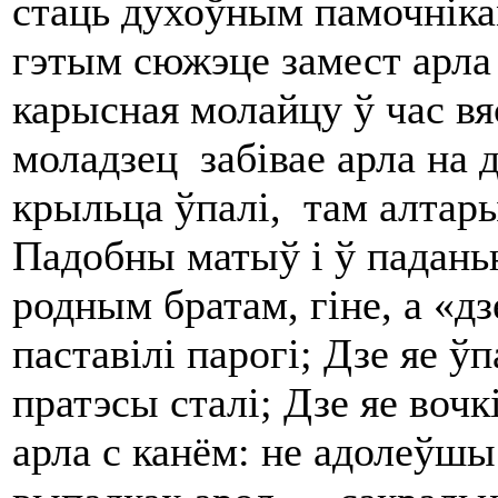
стаць духоўным памочніка
гэтым сюжэце замест арла
карысная молайцу ў час вя
моладзец забівае арла на д
крыльца ўпалі, там алтары 
Падобны матыў і ў падань
родным братам, гіне, а «дз
паставілі парогі; Дзе яе ў
пратэсы сталі; Дзе яе вочк
арла с канём: не адолеўшы 