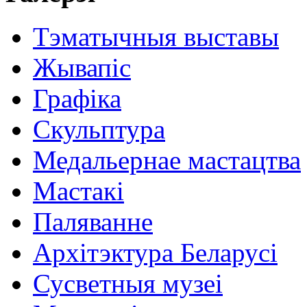
Тэматычныя выставы
Жывапіс
Графіка
Скульптура
Медальернае мастацтва
Мастакі
Паляванне
Архітэктура Беларусі
Сусветныя музеі