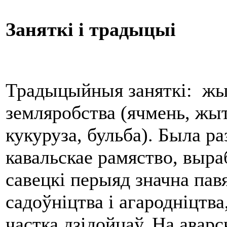
Заняткі і традыцыі
Традыцыйныя заняткі: жыв
земляробства (ячмень, жыта
кукуруза, бульба). Была р
кавальскае рамяство, выр
савецкі перыяд значна пав
садоўніцтва і агародніцтв
частка дзідойцаў. На аварс