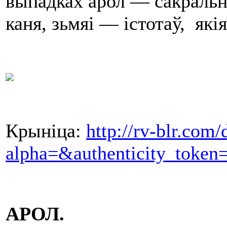
выпадках арол — сакральн
каня, зьмяі — істотаў, які
Крыніца:
http://rv-blr.com/
alpha=&authenticity_toke
АРОЛ.