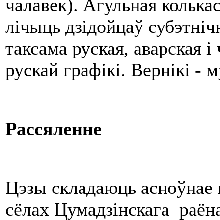
чалавек). Агульная колькас
лічыць дзідойцаў субэтні
таксама руская, аварская 
рускай графікі. Вернікі - 
Рассяленне
Цэзы складаюць асноўнае 
сёлах Цумадзінскага раёна