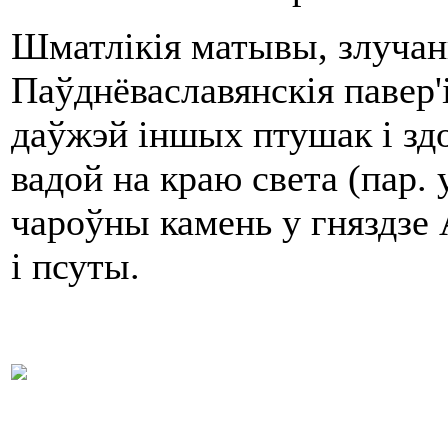
Шматлікія матывы, злучан
Паўднёваславянскія павер
даўжэй іншых птушак і зд
вадой на краю света (пар. 
чароўны камень у гняздзе А
і псуты.