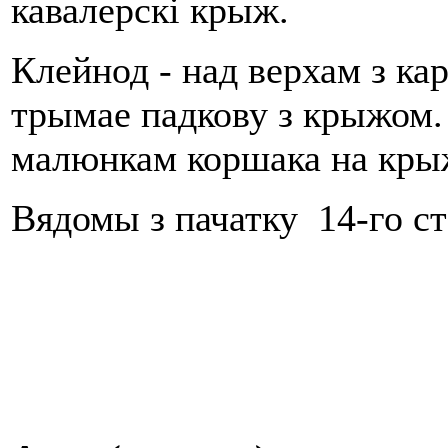
кавалерскі крыж.
Клейнод - над верхам з ка
трымае падкову з крыжом.
малюнкам коршака на крыж
Вядомы з пачатку 14-го ст