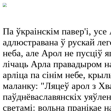
Па ўкраінскім павер'і, ус
адлюстравана ў рускай лег
неба, але Арол не пусціў 
лічаць Арла правадыром на
арліца па сінім небе, крыл
маланку: "Ляцеў арол з Х
паўднёваславянскіх уяўле
светамі: вольна пранікае 