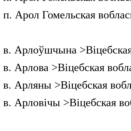
п. Арол Гомельская воблас
в. Арлоўшчына >Віцебская
в. Арлова >Віцебская вобл
в. Арляны >Віцебская воб
в. Арловічы >Віцебская в