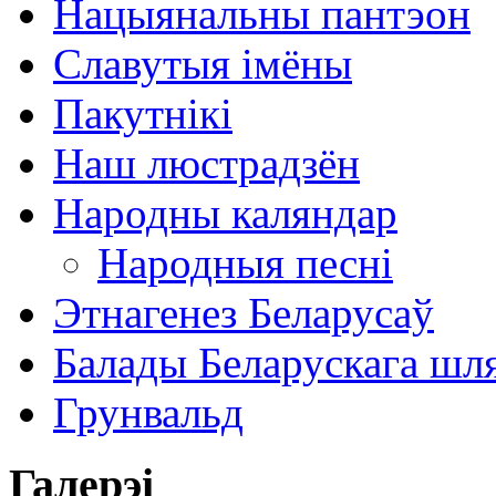
Нацыянальны пантэон
Славутыя імёны
Пакутнікі
Наш люстрадзён
Народны каляндар
Народныя песні
Этнагенез Беларусаў
Балады Беларускага шл
Грунвальд
Галерэі