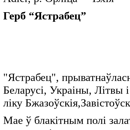
Герб
“
Ястрабец”
"Ястрабец", прыватнаўласн
Беларусі, Украіны, Літвы
ліку Бжазоўскія,Завістоўс
Мае ў блакітным полі зала