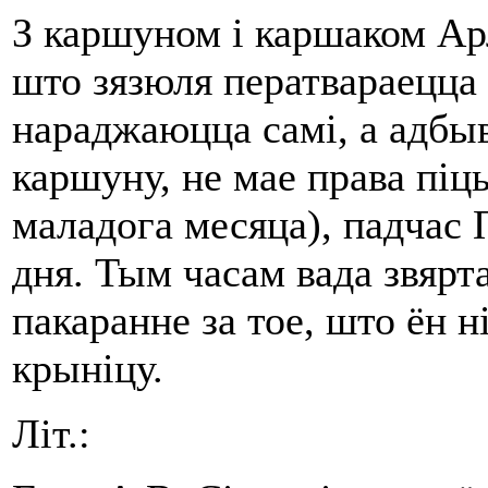
З каршуном і каршаком Арл
што зязюля ператвараецца я
нараджаюцца самі, а адбыв
каршуну, не мае права піц
маладога месяца), падчас 
дня. Тым часам вада звярта
пакаранне за тое, што ён 
крыніцу.
Літ.: