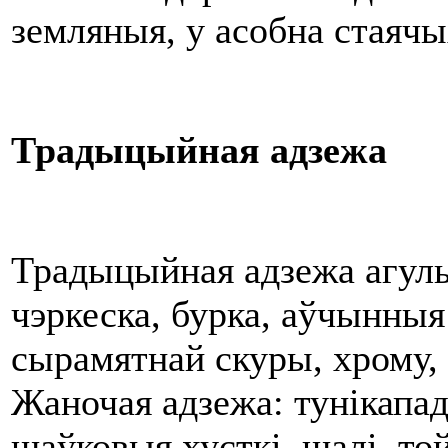
земляныя, у асобна стаячы
Традыцыйная адзежа
Традыцыйная адзежа агульн
чэркеска, бурка, аўчынныя
сырамятнай скуры, хрому, л
Жаночая адзежа: тунікапад
шаўковыя хусткі, шалі, то