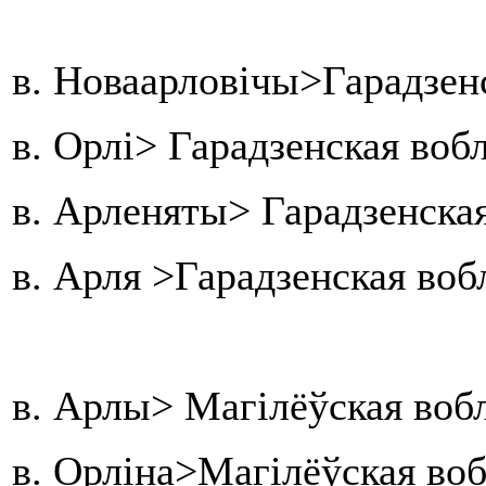
в. Новаарловічы>Гарадзенс
в. Орлі> Гарадзенская воб
в. Арленяты> Гарадзенска
в. Арля >Гарадзенская во
в. Арлы> Магілёўская вобл
в. Орліна>Магілёўская воб