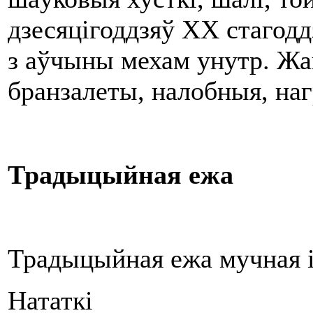
дзесяцігоддзяў XX стагодд
з аўчыны мехам унутр. Жа
бранзалеты, налобныя, наг
Традыцыйная ежа
Традыцыйная ежа мучная і
Нататкі