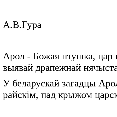
А.В.Гура
Арол - Божая птушка, цар 
выявай драпежнай нячыста
У беларускай загадцы Аро
райскім, пад крыжом царс