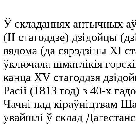
Ў складаннях антычных аўт
(II стагоддзе) дзідойцы (д
вядома (да сярэдзіны XI с
ўключала шматлікія горскі
канца XV стагоддзя дзідой
Расіі (1813 год) з 40-х га
Чачні пад кіраўніцтвам Ша
увайшлі ў склад Дагестанс