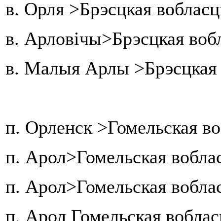
в. Орля >Брэсцкая воблас
в. Арловічы>Брэсцкая вобл
в. Малыя Арлы >Брэсцкая 
п. Орленск >Гомельская во
п. Арол>Гомельская вобла
п. Арол>Гомельская вобла
п. Арол Гомельская вобла