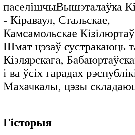
паселішчыВышэталаўка Кіз
- Кіраваул, Стальскае,
Камсамольскае Кізілюртаў
Шмат цэзаў сустракаюць т
Кізлярскага, Бабаюртаўска
і ва ўсіх гарадах рэспублі
Махачкалы, цэзы складаюц
Гісторыя