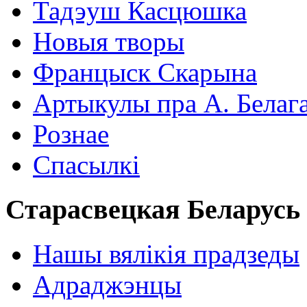
Тадэуш Касцюшка
Новыя творы
Францыск Скарына
Артыкулы пра А. Белаг
Рознае
Спасылкі
Старасвецкая Беларусь
Нашы вялікія прадзеды
Адраджэнцы