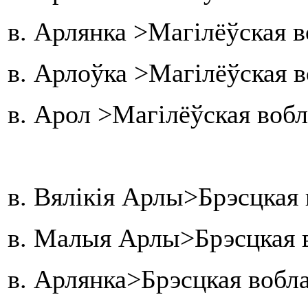
в. Арлянка >Магілёўская 
в. Арлоўка >Магілёўская 
в. Арол >Магілёўская вобл
в. Вялікія Арлы>Брэсцкая 
в. Малыя Арлы>Брэсцкая в
в. Арлянка>Брэсцкая вобл