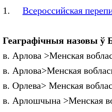
1.
Всероссийская перепи
Геаграфічныя назовы ў Б
в. Арлова >Менская вобла
в. Арлова>Менская воблас
в. Орлева> Менская вобла
в. Арлошчына >Менская в