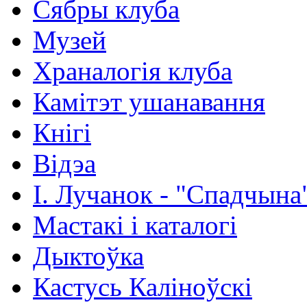
Сябры клуба
Музей
Храналогія клуба
Камітэт ушанавання
Кнігі
Відэа
І. Лучанок - "Спадчына
Мастакі i каталогi
Дыктоўка
Кастусь Каліноўскі