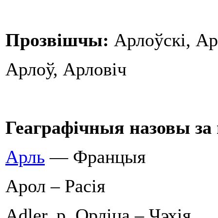
Прозвішчы:
Арлоўскі, Ар
Арлоў, Арловіч
Геаграфічныя назовы за 
Арль
— Францыя
Арол – Расія
Adler, p. Орліца – Чэхія