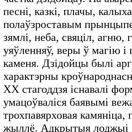
песні, казкі, плачы, калы
полаўзроставым прынцыпе 
зямлі, неба, свяціл, агню, 
уяўленняў, веры ў магію і 
каменя. Дзідойцы былі ар
характэрны кроўнароднасны
XX стагоддзя існавалі фор
умацоўваліся баявымі вежа
трохпавярховая камяніца, 
жыллё. Адкрытыя лоджыі з