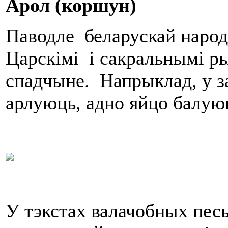
Арол (к
о
ршун)
Паводле беларускай народн
Царскімі і сакральнымі р
спадчыне. Напрыклад, у з
арлуюць, адно яйцо балую
У тэкстах валачобных песь