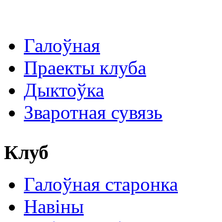
Галоўная
Праекты клуба
Дыктоўка
Зваротная сувязь
Клуб
Галоўная старонка
Навіны