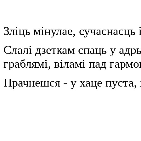
Зліць мінулае, сучаснасць 
Слалі дзеткам спаць у адр
граблямі, віламі пад гармо
Прачнешся - у хаце пуста,