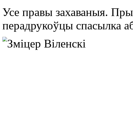
Усе правы захаваныя. Пры
перадрукоўцы спасылка аб