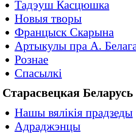
Тадэуш Касцюшка
Новыя творы
Францыск Скарына
Артыкулы пра А. Белаг
Рознае
Спасылкі
Старасвецкая Беларусь
Нашы вялікія прадзеды
Адраджэнцы