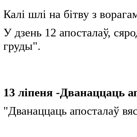
Калі шлі на бітву з ворага
У дзень 12 апосталаў, сяр
груды".
13 ліпеня -Дванаццаць а
"Дванаццаць апосталаў вяс