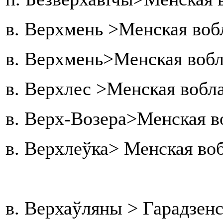
в. Верхмень >Менская воб
в. Верхмень>Менская вобл
в. Верхлес >Менская вобла
в. Верх-Возера>Менская в
в. Верхлеўка> Менская воб
в. Верхаўляны > Гарадзенс