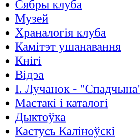
Сябры клуба
Музей
Храналогія клуба
Камітэт ушанавання
Кнігі
Відэа
І. Лучанок - "Спадчына
Мастакі i каталогi
Дыктоўка
Кастусь Каліноўскі