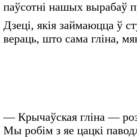
паўсотнi нашых вырабаў пр
Дзецi, якiя займаюцца ў с
вераць, што сама глiна, мя
— Крычаўская глiна — розн
Мы робiм з яе цацкi павод