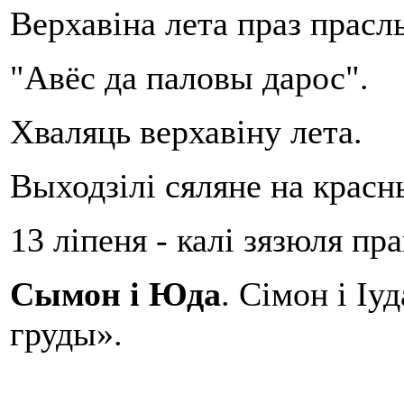
Верхавіна лета праз прасл
"Авёс да паловы дарос".
Хваляць верхавіну лета.
Выходзілі сяляне на красны
13 ліпеня - калі зязюля пра
Сымон і Юда
. Сімон і Іу
груды».