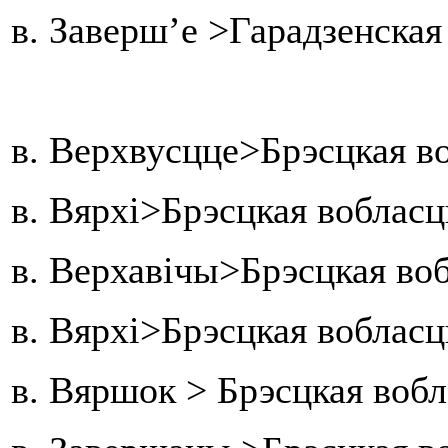
в. Заверш’е >Гарадзенска
в. Верхвусцце>Брэсцкая во
в. Вярхі>Брэсцкая вобласц
в. Верхавічы>Брэсцкая воб
в. Вярхі>Брэсцкая вобласц
в. Вяршок > Брэсцкая воб