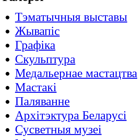
Тэматычныя выставы
Жывапіс
Графіка
Скульптура
Медальернае мастацтва
Мастакі
Паляванне
Архітэктура Беларусі
Сусветныя музеі