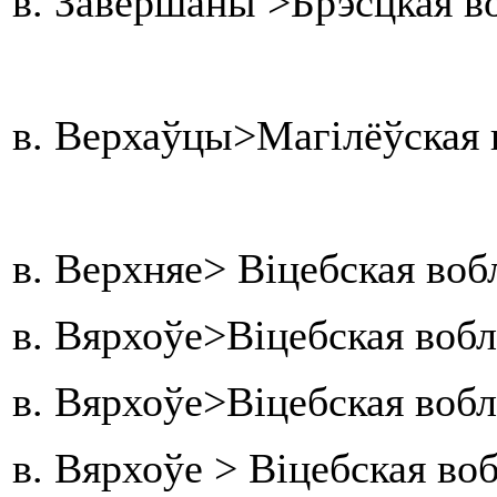
в. Завершаны >Брэсцкая в
в. Верхаўцы>Магілёўская 
в. Верхняе> Віцебская воб
в. Вярхоўе>Віцебская воб
в. Вярхоўе>Віцебская воб
в. Вярхоўе > Віцебская во