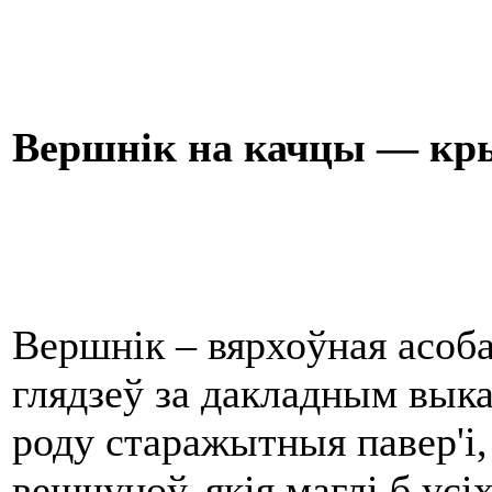
Вершнiк на качцы — кры
Вершнік – вярхоўная асоба
глядзеў за дакладным выка
роду старажытныя павер'і, 
вешчуноў, якія маглі б усі