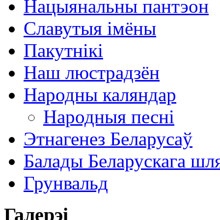
Нацыянальны пантэон
Славутыя імёны
Пакутнікі
Наш люстрадзён
Народны каляндар
Народныя песні
Этнагенез Беларусаў
Балады Беларускага шл
Грунвальд
Галерэі