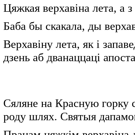
Цяжкая верхавіна лета, а 
Баба бы скакала, ды верха
Верхавіну лета, як і запа
дзень аб дванаццаці апост
Сяляне на Красную горку 
роду шлях. Святыя дапамог
Працам цяжкім верхавіна л