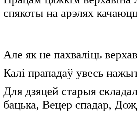
спякоты на арэлях качаюцц
Але як не пахваліць верха
Калі прападаў увесь нажыта
Для дзяцей старыя складалі
бацька, Вецер спадар, Дож