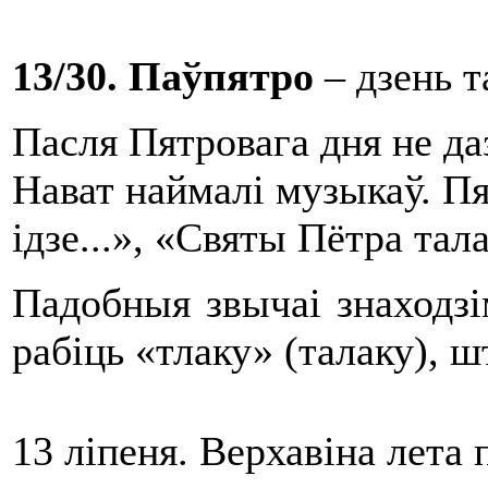
13/30. Паўпятро
– дзень т
Пасля Пятровага дня не даз
Нават наймалі музыкаў. Пя
ідзе...», «Святы Пётра тала
Падобныя звычаі знаходзі
рабіць «тлаку» (талаку), ш
13 ліпеня. Верхавіна лета 