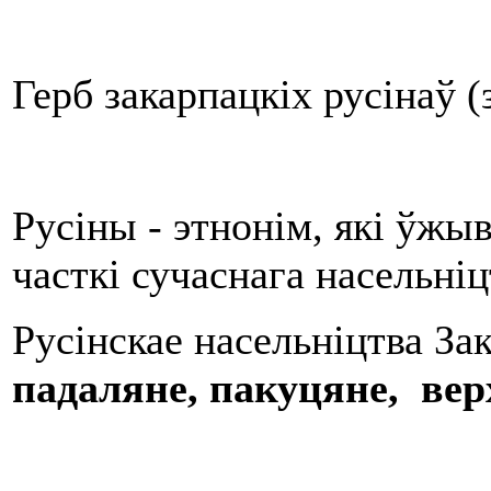
Герб закарпацкіх русінаў 
Русіны - этнонім, які ўжы
часткі сучаснага насельні
Русінскае насельніцтва За
падаляне, пакуцяне, верх