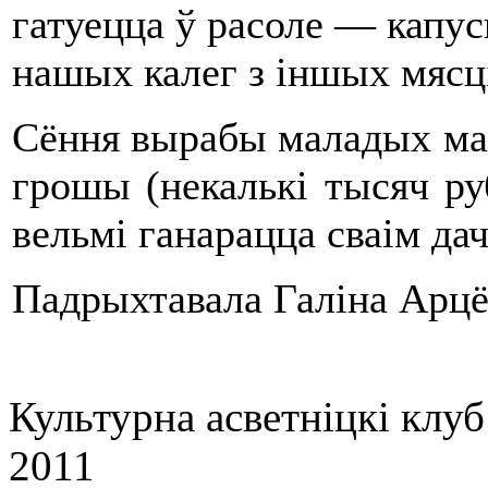
гатуецца ў расоле — капус
нашых калег з iншых мясцi
Сёння вырабы маладых майс
грошы (некалькi тысяч ру
вельмi ганарацца сваiм да
Падрыхтавала Галіна Арц
Культурна асветнiцкi клу
2011