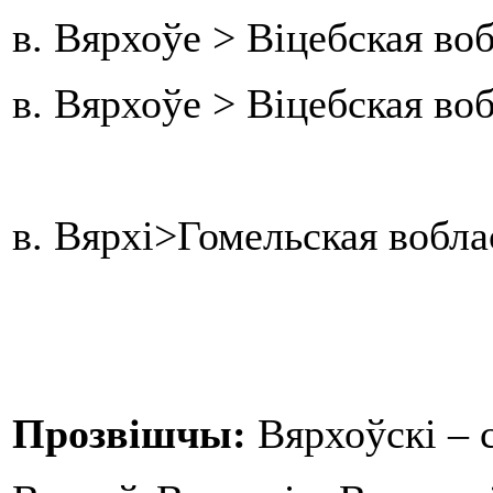
в. Вярхоўе > Віцебская в
в. Вярхоўе > Віцебская во
в. Вярхі>Гомельская вобла
Прозвішчы:
Вярхоўскі – 