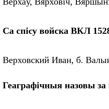
Верхаў, Вярховіч, Вяршыні
Са спісу войска ВКЛ 1528
Верховский Иван, б. Валын
Геаграфічныя назовы за 