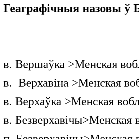
Геаграфічныя назовы ў Б
в. Вершаўка >Менская воб
в. Верхавіна >Менская во
в. Верхаўка >Менская воб
в. Безверхавічы>Менская 
п. Безверхавічы>Менская 