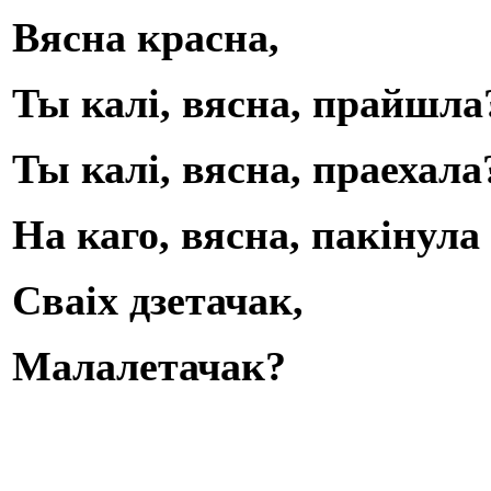
Вясна
крас
на,
Ты калі, вясна,
прайш
ла
Ты калі, вясна, праехала
На каго, вясна, пакінула
Сваіх д
зетача
к
,
Мал
а
лет
ача
к
?