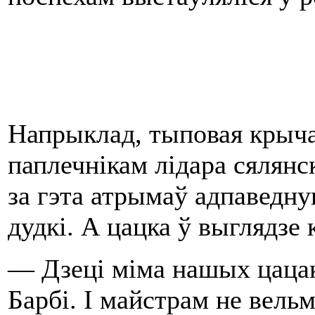
Напрыклад, тыповая крычаў
паплечнiкам лiдара сялянс
за гэта атрымаў адпаведну
дудкi. А цацка ў выглядзе 
— Дзецi мiма нашых цацак 
Барбi. I майстрам не вель