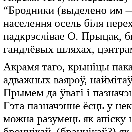
“Бродники (выделено им —
населення осель біля перех
падкрэслівае О. Прыцак, 
гандлёвых шляхах, цэнтра
Акрамя таго, крыніцы пака
адважных ваяроў, наймітаў
Прымем да ўвагі і пазначэ
Гэта пазначэнне ёсць у нек
можна разумець як апіску 
броннікаў (браннікаў?) як 