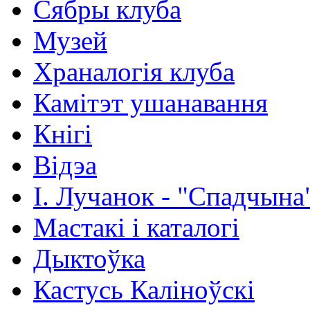
Сябры клуба
Музей
Храналогія клуба
Камітэт ушанавання
Кнігі
Відэа
І. Лучанок - "Спадчына
Мастакі i каталогi
Дыктоўка
Кастусь Каліноўскі