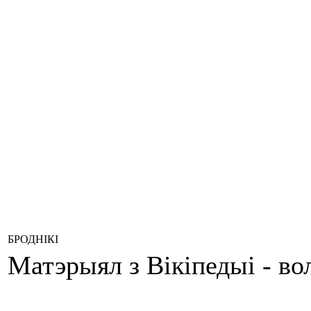
БРОДНІКІ
Матэрыял з Вікіпедыі - в