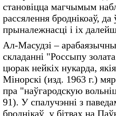
становіцца магчымым набл
рассялення броднікоаў, да 
прыналежнасці і іх далейш
Ал-Масудзі – арабаязычны 
складанні "Россыпу золата 
цюрак нейкіх нукарда, якія
Мінорскі (изд.
1963 г
.) мя
пра "наўгародскую вольніцу
91). У спалучэнні з павед
броднікаў у бітвах на Паў