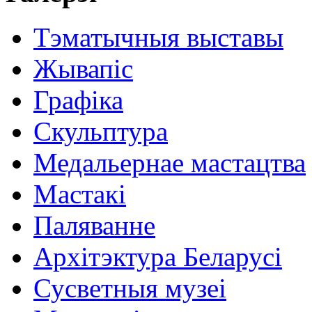
Тэматычныя выставы
Жывапіс
Графіка
Скульптура
Медальернае мастацтва
Мастакі
Паляванне
Архітэктура Беларусі
Сусветныя музеі