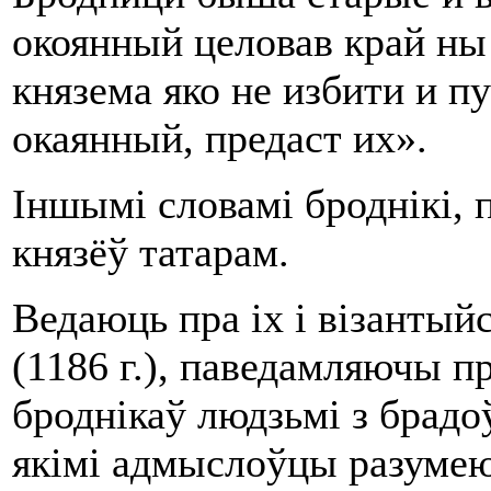
окоянный целовав край ны
князема яко не избити и п
окаянный, предаст их».
Іншымі словамі броднікі,
князёў татарам.
Ведаюць пра іх і візантыйс
(
1186 г
.), паведамляючы пр
броднікаў людзьмі з брадоў
якімі адмыслоўцы разумею