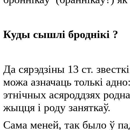
Куды сышлі броднікі ?
Да сярэдзіны 13 ст. звестк
можа азначаць толькі адно
этнічных асяроддзях роднас
жыцця і роду заняткаў.
Сама меней, так было ў па