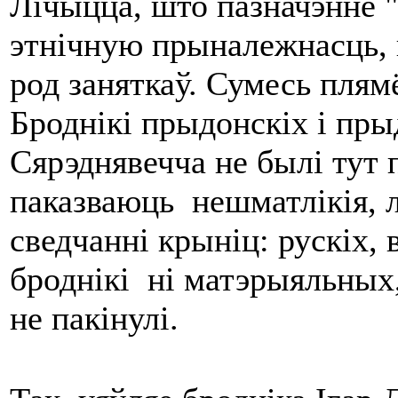
Лічыцца, што пазначэнне "б
этнічную прыналежнасць, ц
род заняткаў. Сумесь плямё
Броднікі прыдонскіх і пры
Сярэднявечча не былі тут 
паказваюць нешматлікія, л
сведчанні крыніц: рускіх, 
броднікі ні матэрыяльных,
не пакінулі.