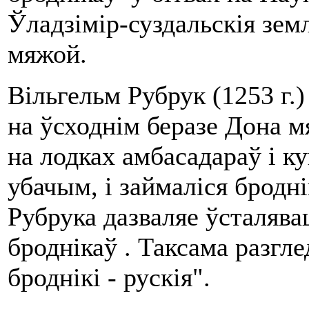
Ўладзімір-суздальскія зем
мяжой.
Вільгельм Рубрук (
1253 г
.
на ўсходнім беразе Дона мя
на лодках амбасадараў і ку
убачым, і займаліся бродн
Рубрука дазваляе ўсталява
броднікаў . Таксама разгле
броднікі - рускія".