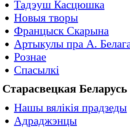
Тадэуш Касцюшка
Новыя творы
Францыск Скарына
Артыкулы пра А. Белаг
Рознае
Спасылкі
Старасвецкая Беларусь
Нашы вялікія прадзеды
Адраджэнцы