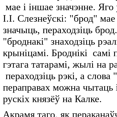
мае і іншае значэнне. Яго 
І.І. Слезнеўскі: "брод" мае
значыць, пераходзіць брод.
"броднакі" знаходзіць рэа
крыніцамі. Броднікі самі 
гэтага татарамі, жылі на 
пераходзіць рэкі, а слова 
пераправах можна чытаць і
рускіх князёў на Калке.
Акрамя таго, як пераканаў