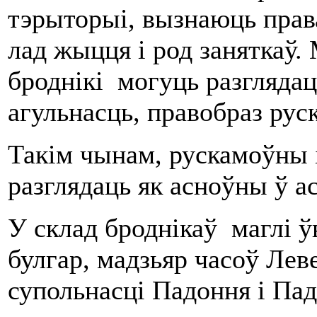
тэрыторыі, вызнаюць прав
лад жыцця і род заняткаў. 
броднікі могуць разглядац
агульнасць, правобраз руск
Такім чынам, рускамоўны 
разглядаць як асноўны ў ас
У склад броднікаў маглі ўв
булгар, мадзьяр часоў Лев
супольнасці Падоння і Пад