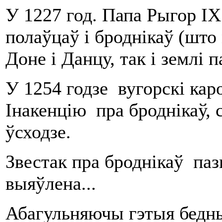
У 1227 год. Папа Рыгор IX
полаўцаў і броднікаў (што
Доне і Данцу, так і землі п
У 1254 годзе вугорскі ка
Інакенцію пра броднікаў,
ўсходзе.
Звестак пра броднікаў пазн
выяўлена...
Абагульняючы гэтыя бедныя