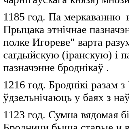
1185 год. Па меркаванню 
Прыцака этнічнае пазначэн
полке Игореве" варта разу
сагдыйскую (іранскую) і 
пазначэнне броднікаў .
1216 год. Броднікі разам з
ўдзельнічаюць у баях з на
1123 год. Сумна вядомая бі
Бродници быша старые и в