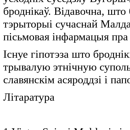
броднікаў. Відавочна, што
тэрыторыі сучаснай Малдав
пісьмовая інфармацыя пра
Існуе гіпотэза што бродні
трывалую этнічную суполь
славянскім асяроддзі і па
Літаратура