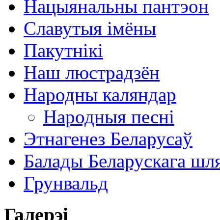
Нацыянальны пантэон
Славутыя імёны
Пакутнікі
Наш люстрадзён
Народны каляндар
Народныя песні
Этнагенез Беларусаў
Балады Беларускага шл
Грунвальд
Галерэі