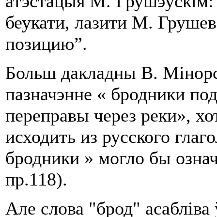
атэстацыя М. Грушэўскім:
беукати, лазити М. Грушев
позицию”.
Больш дакладны В. Мінорс
пазначэнне « бродники по
переправы через реки», хот
исходить из русского глаг
бродники » могло бы означ
пр.118).
Але слова "брод" асабліва 