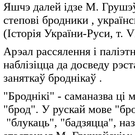
Яшчэ далей ідзе М. Грушэўс
степові бродники , україн
(Історія України-Руси, т. VI
Арэал рассялення і паліэт
наблізіцца да досведу рэс
заняткаў броднікаў .
"Броднікі" - саманазва ці 
"брод". У рускай мове "бр
"блукаць", "бадзяцца", наз