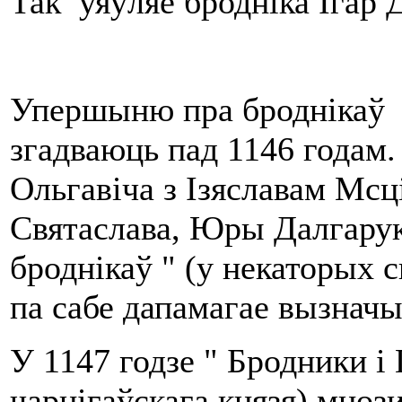
Так уяўляе бродніка Ігар 
Упершыню пра броднікаў с
згадваюць пад 1146 годам
Ольгавіча з Ізяславам Мсц
Святаслава, Юры Далгарукі
броднікаў " (у некаторых с
па сабе дапамагае вызначыц
У 1147 годзе " Бродники і
чарнігаўскага князя) мнози