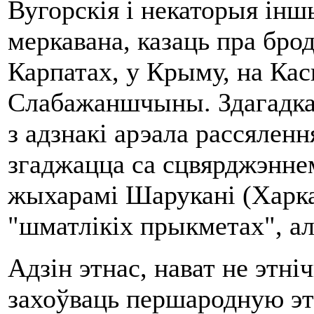
Вугорскія і некаторыя інш
меркавана, казаць пра брод
Карпатах, у Крыму, на Кас
Слабажаншчыны. Здагадк
з адзнакі арэала рассяленн
згаджацца са сцвярджэнне
жыхарамі Шарукані (Харка
"шматлікіх прыкметах", а
Адзін этнас, нават не этні
захоўваць першародную эт