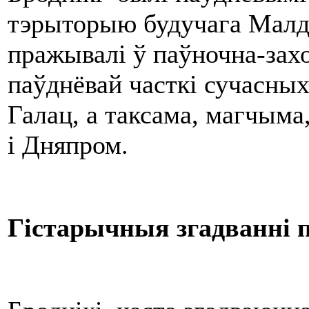
тэрыторыю будучага Малда
пражывалі ў паўночна-зах
паўднёвай часткі сучасны
Галац, а таксама, магчым
і Дняпром.
Гістарычныя згадванні п