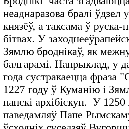
Броднікі часта згадваюцца
неаднаразова бралі ўдзел 
князёў, а таксама ў руска-п
бітвах. У заходнееўрапейс
Зямлю броднікаў, як межну
балгарамі. Напрыклад, у 
года сустракаецца фраза "
1227 году ў Куманію і Зя
папскі архібіскуп. У 1250 
паведамляў Папе Рымскаму
ўсходніх суседзяў Вугоршч