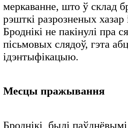
меркаванне, што ў склад б
рэшткі разрозненых хазар і
Броднікі не пакінулі пра с
пісьмовых слядоў, гэта аб
ідэнтыфікацыю.
Месцы пражывання
Броднікі былі паўднёвымі с