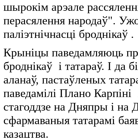
шырокім арэале рассяленн
перасялення народаў". Уж
паліэтнічнасці броднікаў .
Крыніцы паведамляюць пр
броднікаў і татараў. І да б
аланаў, пастаўленых татар
паведамілі Плано Карпіні 
стагоддзе на Дняпры і на Д
сфармаваныя татарамі бая
казацтва.