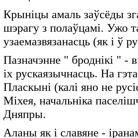
Крыніцы амаль заўсёды зг
шэрагу з полаўцамі. Ужо т
узаемазвязанасць (як і ў ру
Пазначэнне " броднікі " - 
іх рускаязычнасць. На гэта
Пласкыні (калі яно не русі
Міхея, начальніка паселіш
Дняпры.
Аланы як і славяне - іран