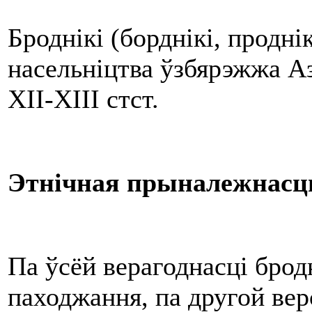
Броднікі (борднікі, продні
насельніцтва ўзбярэжжа Аз
XII-XIII стст.
Этнічная прыналежнасц
Па ўсёй верагоднасці брод
паходжання, па другой вер