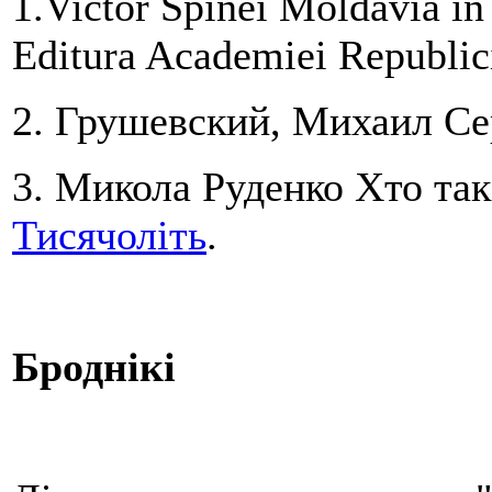
1.Victor Spinei Moldavia i
Editura Academiei Republici
2. Грушевский, Михаил Се
3. Микола Руденко Хто так
Тисячоліть
.
Бродн
і
к
і