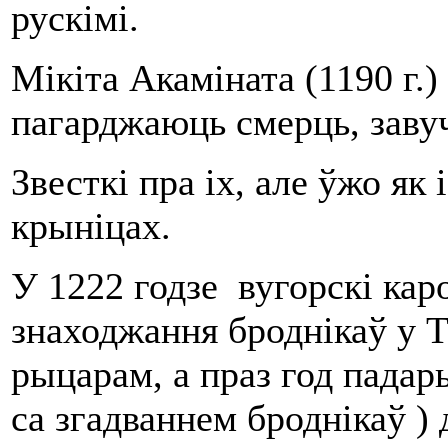
рускімі.
Мікіта Акаміната (
1190 г
.)
пагарджаюць смерць, завуч
Звесткі пра іх, але ўжо як 
крыніцах.
У 1222 годзе вугорскі кар
знаходжання броднікаў у Т
рыцарам, а праз год падары
са згадваннем броднікаў ) 