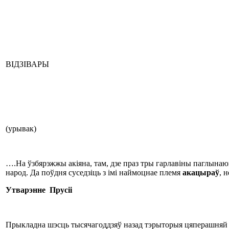
ВІДЗІВАРЫ
(урывак)
….На ўзбярэжжы акіяна, там, дзе праз тры гарлавіны паглына
народ. Да поўдня суседзіць з імі наймоцнае племя
акацыраў
, 
Утварэнне Прусіі
Прыкладна шэсць тысячагоддзяў назад тэрыторыя цяперашняй Ка