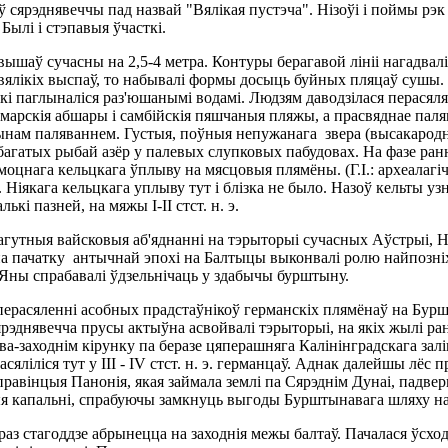
ў сярэднявеччы пад назвай "Вялікая пустэча". Нізоўі і поймы рэк
Былі і стэпавыя ўчасткі.
вышаў сучасны на 2,5-4 метра. Контуры берагавой лініі нагадва
невялікіх выспаў, то набывалі формы досыць буйных пляцаў сушы.
скі паглыналіся раз'юшанымі водамі. Людзям даводзілася перася
марскія абшары і самбійскія пяшчаныя пляжы, а прасвяднае паляв
м чынам паляваннем. Густыя, поўныя непужанага звера (высакародн
тых рыбай азёр у палевых слупковых пабудовах. На фазе раннерымск
моцнага кельцкага ўплыву на мясцовыя плямёны. (Г.І.: археалагічн
 Ніякага кельцкага уплыву тут і блізка не было. Назоў кельты узні
і пазней, на мяжы I-II стст. н. э.
гутныя вайсковыя аб'яднанні на тэрыторыі сучасных Аўстрыі, Ня
на пачатку антычнай эпохі на Балтыцы выконвалі ролю найпозніх 
Яны спрабавалі ўдзельнічаць у здабычы бурштыну.
 перасяленні асобных прадстаўнікоў германскіх плямёнаў на Бур
сярэднявечча прусы актыўна асвойвалі тэрыторыі, на якіх жылі р
а-заходнім кірунку па беразе цяперашняга Калінінградскага залів
яліліся тут у III - IV стст. н. э. германцаў. Аднак далейшы лёс 
 правінцыя Панонія, якая займала землі па Сярэднім Дунаі, падв
ыя капальні, спрабуючы замкнуць выгоды Бурштынавага шляху на
я праз стагоддзе абрынецца на заходнія межы балтаў. Пачалася ў