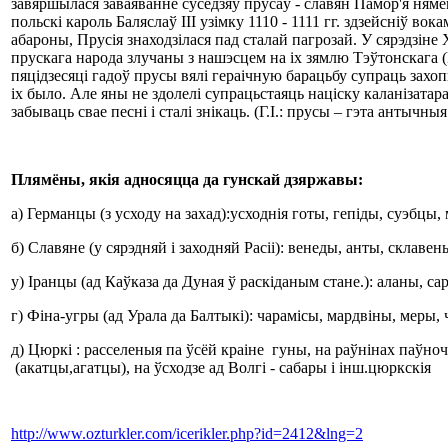
завяршылася заваяванне суседзяў прусаў - славян Памор'я няме
польскі кароль Баляслаў III узімку 1110 - 1111 гг. здзейсніў в
абароны, Прусія знаходзілася пад сталай пагрозай. У сярэдзіне 
прускага народа злучаны з нашэсцем на іх зямлю Тэўтонскага (
пяцідзесяці гадоў прусы вялі гераічную барацьбу супраць захоп
іх было. Але яны не здолелі супрацьстаяць націску каланізатара
забываць свае песні і сталі знікаць. (Г.І.: прусы – гэта антыч
Плямёны, якія адносяцца да гун
скай
дзяржав
ы:
а) Германцы (з усходу на захад):усходнія готы, гепіды, суэбцы,
б) Славяне (у сярэдняй і заходняй Расіі): венеды, анты, склавен
у) Іранцы (ад Каўказа да Дуная ў раскіданым стане.): аланы, с
г) Фіна-угры (ад Урала да Балтыкі): чарамісы, мардвіны, меры,
д) Цюркі : расселеныя па ўсёй краіне гуны, на раўнінах паўноч
(акатцы,агатцы), на ўсходзе ад Волгі - сабары і інш.цюркскія
http://www.ozturkler.com/icerikler.php?id=2412&lng=2