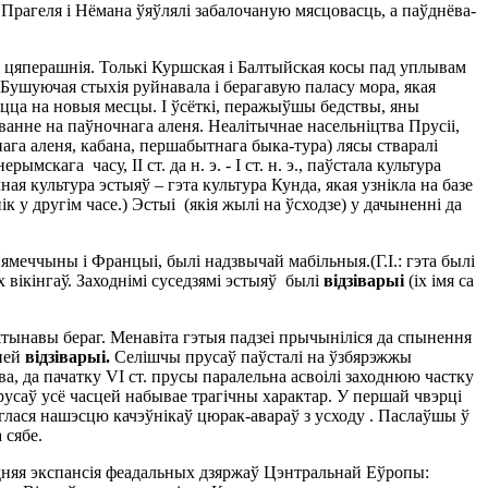
 Прагеля і Нёмана ўяўлялі забалочаную мясцовасць, а паўднёва-
лі цяперашнія. Толькі Куршская і Балтыйская косы пад уплывам
 Бушуючая стыхія руйнавала і берагавую паласу мора, якая
ляцца на новыя месцы. І ўсёткі, перажыўшы бедствы, яны
анне на паўночнага аленя. Неалітычнае насельніцтва Прусіі,
ага аленя, кабана, першабытнага быка-тура) лясы стваралі
ага часу, II ст. да н. э. - I ст. н. э., паўстала культура
ая культура эстыяў – гэта культура Кунда, якая узнікла на базе
к у другім часе.) Эстыі (якія жылі на ўсходзе) у дачыненні да
меччыны і Францыі, былі надзвычай мабільныя.(Г.І.: гэта былі
вікінгаў. Заходнімі суседзямі эстыяў былі
відзіварыі
(іх імя са
штынавы бераг. Менавіта гэтыя падзеі прычыніліся да спынення
аней
в
і
д
зі
вар
ыі
.
Селішчы прусаў паўсталі на ўзбярэжжы
а, да пачатку VI ст. прусы паралельна асвоілі заходнюю частку
прусаў усё часцей набывае трагічны характар. У першай чвэрці
ерглася нашэсцю качэўнікаў цюрак-авараў з усходу . Паслаўшы ў
 сябе.
сходняя экспансія феадальных дзяржаў Цэнтральнай Еўропы: