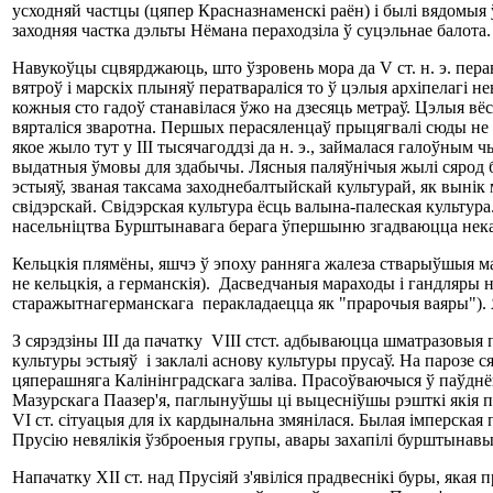
усходняй частцы (цяпер Красназнаменскі раён) і былі вядомыя 
заходняя частка дэльты Нёмана пераходзіла ў суцэльнае балота. 
Навукоўцы сцвярджаюць, што ўзровень мора да V ст. н. э. пера
вятроў і марскіх плыняў ператвараліся то ў цэлыя архіпелагі 
кожныя сто гадоў станавілася ўжо на дзесяць метраў. Цэлыя вё
вярталіся зваротна. Першых перасяленцаў прыцягвалі сюды не 
якое жыло тут у III тысячагоддзі да н. э., займалася галоўны
выдатныя ўмовы для здабычы. Лясныя паляўнічыя жылі сярод бага
эстыяў, званая таксама заходнебалтыйскай культурай, як вынік 
свідэрскай. Свідэрская культура ёсць валына-палеская культура.
насельніцтва Бурштынавага берага ўпершыню згадваюцца некальк
Кельцкія плямёны, яшчэ ў эпоху ранняга жалеза стварыўшыя ма
не кельцкія, а германскія). Дасведчаныя мараходы і гандляры 
старажытнагерманскага перакладаецца як "прарочыя ваяры"). 
З сярэдзіны III да пачатку VIII стст. адбываюцца шматразовыя
культуры эстыяў і заклалі аснову культуры прусаў. На парозе 
цяперашняга Калінінградскага заліва. Прасоўваючыся ў паўднёв
Мазурскага Паазер'я, паглынуўшы ці выцесніўшы рэшткі якія пас
VI ст. сітуацыя для іх кардынальна змянілася. Былая імперская
Прусію невялікія ўзброеныя групы, авары захапілі бурштынав
Напачатку XII ст. над Прусіяй з'явіліся прадвеснікі буры, яка