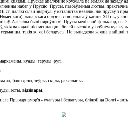
цкімі князямі. Прускае апалчэнне кружыла па землях да захаду а
окамгненны набег у Прусію. Прусы, пазбаўленыя лютвы, практычна 
XII ст. палякі сілай звярнулі ў каталіцтва невялікі лік прусаў з 
Нямецкага) рыцарскага ордэна, створанага ў канцы XII ст., у эп
нікаў. Але сілы былі няроўнымі. Прусы мелі свой фальклор, сваё п
ў, якія валодалі пісьменнасцю і болей высокім узроўнем культуры,
ныя германцы, такія ж, як і беларусы. Не выпадкова ж яны знайшлі
 маркаманы, куады, герулы, ругі.
ы.
арматы, баштэрны,неўры, скіры, раксаланы.
 чуды, эсты,
в
і
д
зі
вары
.
нага Прычарнамор'я - учагуры і бешагуры, бліжэй да Волгі - алт