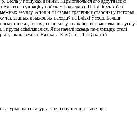
д р. Вісла ў пошуках даніны. Карыстаючыся яго адсутнасцю,
не аказалі супраціву войскам Баляслава III. Пакінутая без
прымежных земляў. Апошнія і самыя трагічныя старонкі ў гісторыі
оху так званых крыжовых паходаў на Блізкі Ўсход. Больш
лемянное адзінства, сваю мову, сваіх богаў, сваю зямлю - усё ў
 і прусы асіміляваліся. Яны пачалі казаць па-нямецку, сталі
 прытулак на землях Вялікага Княўства Літоўскага.)
ы - агурыі шара - агуры, яшчэ паўночней – агачэры