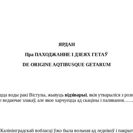
ЯРДАН
Пра ПАХОДЖАННЕ І ДЗЕЯХ ГЕТ
АЎ
DE
ORIGINE
AQTIBUSQUE
GETARUM
юцца воды ракі Вістулы, жывуць
відзіварыі
, якія утварыліся з ро
не ведаючае злакаў, але якое харчуецца ад скаціны і палявання…
лінінградскай вобласці ўжо была вольная ад леднікоў і пакрыта