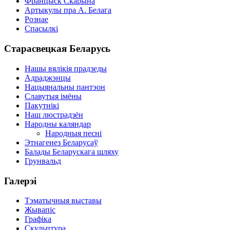
Францыск Скарына
Артыкулы пра А. Белага
Рознае
Спасылкі
Старасвецкая Беларусь
Нашы вялікія прадзеды
Адраджэнцы
Нацыянальны пантэон
Славутыя імёны
Пакутнікі
Наш люстрадзён
Народны каляндар
Народныя песні
Этнагенез Беларусаў
Балады Беларускага шляху
Грунвальд
Галерэі
Тэматычныя выставы
Жывапіс
Графіка
Скульптура