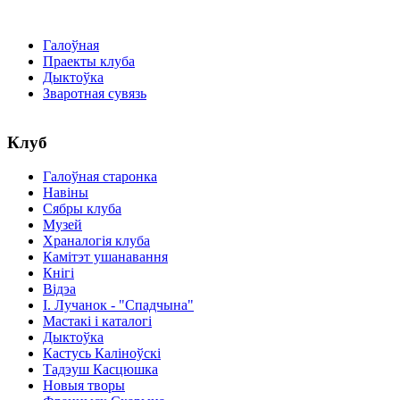
Галоўная
Праекты клуба
Дыктоўка
Зваротная сувязь
Клуб
Галоўная старонка
Навіны
Сябры клуба
Музей
Храналогія клуба
Камітэт ушанавання
Кнігі
Відэа
І. Лучанок - "Спадчына"
Мастакі i каталогi
Дыктоўка
Кастусь Каліноўскі
Тадэуш Касцюшка
Новыя творы