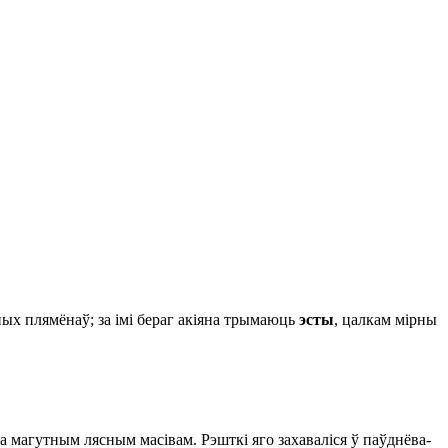
зных плямёнаў; за імі бераг акіяна трымаюць
эсты
, цалкам мірны
…
 магутным лясным масівам. Рэшткі яго захаваліся ў паўднёва-