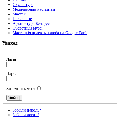
Скульптура
Медальернае мастацтва
Мастакі
Паляванне
Архітэктура Беларусі
Сусветныя музеі
Мастацкія праекты клюба на Google Earth
Уваход
Лагін
Пароль
Запомнить меня
Забыли пароль?
Забыли логин?