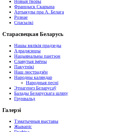
Новыя творы
Францыск Скарына
Артыкулы пра А. Белага
Рознае
Спасылкі
Старасвецкая Беларусь
Нашы вялікія прадзеды
Адраджэнцы
Нацыянальны пантэон
Славутыя імёны
Пакутнікі
Наш люстрадзён
Народны каляндар
Народныя песні
Этнагенез Беларусаў
Балады Беларускага шляху
Грунвальд
Галерэі
Тэматычныя выставы
Жывапіс
Графіка