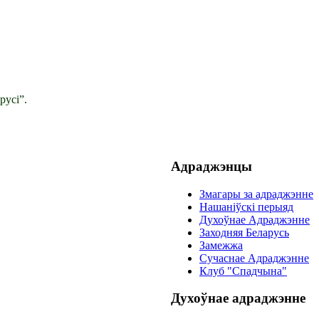
русі”.
Адраджэнцы
Змагары за адраджэнне
Нашаніўскі перыяд
Духоўнае Адраджэнне
Заходняя Беларусь
Замежжа
Сучаснае Адраджэнне
Клуб "Спадчына"
Духоўнае адраджэнне