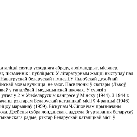
таліцкі святар усходняга абраду, архімандрыт, місіянер,
олаг, пісьменнік і публіцыст. У літаратурным жыцці выступаў пад
 Навагрускай беларускай гімназіі.У Львоўскай духоўнай
ацінскай мовы вучыцца не змог. Пасвячоны ў святары (Львоў,
аваў у гандлёвай і медыцынскай школах. У сувязі з
зел у 2-м Усебеларускім кангрэсе ў Мінску (1944). З 1944 г. –
чаны рэктарам Беларускай каталіцкай місіі ў Францыі (1946).
айцоў марыянаў (1959).
Біскупам
Ч.Сіповічам прызначаны
ежжа. Дзейсны сябра лонданскага аддзела Згуртавання беларусаў
ыканскага радыё, рэктар Беларускай каталіцкай місіі ў