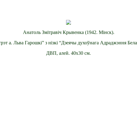
Анатоль Змітравіч Крывенка (1942. Мінск).
рэт а. Льва Гарошкі” з нізкі “Дзеячы духоўнага Адраджэння Бела
ДВП, алей. 40х30 см.