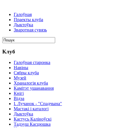
Галоўная
Праекты клуба
Дыктоўка
Зваротная сувязь
Клуб
Галоўная старонка
Навіны
Сябры клуба
Музей
Храналогія клуба
Камітэт ушанавання
Кнігі
Відэа
І. Лучанок - "Спадчына"
Мастакі i каталогi
Дыктоўка
Кастусь Каліноўскі
Тадэуш Касцюшка