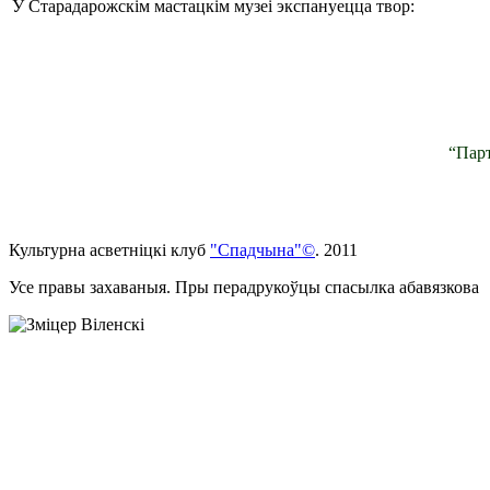
У Старадарожскім мастацкім музеі экспануецца твор:
“Парт
Культурна асветнiцкi клуб
"Спадчына"©
. 2011
Усе правы захаваныя. Пры перадрукоўцы спасылка абавязкова