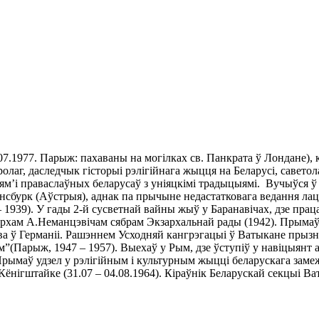
7.1977. Парыж: пахаваны на могілках св. Панкрата ў Лондане), ка
уролаг, даследчык гісторыі рэлігійнага жыцця на Беларусі, савет
сям’і праваслаўных беларусаў з уніяцкімі традыцыямі. Вучыўся ў
ў Інсбурк (Аўстрыя), аднак па прычыне недастатковага ведання л
 1939). У гады 2-й сусветнай вайны жыў у Баранавічах, дзе прац
рхам А.Неманцэвічам сябрам Экзархальнай рады (1942). Прымаў уд
ва ў Германіі. Рашэннем Усходняй кангрэгацыі ў Ватыкане прызна
м”(Парыж, 1947 – 1957). Выехаў у Рым, дзе ўступіў у навіцыянт 
. Прымаў удзел у рэлігійным і культурным жыцці беларускага зам
ёнігштайке (31.07 – 04.08.1964). Кіраўнік Беларускай секцыі Ват