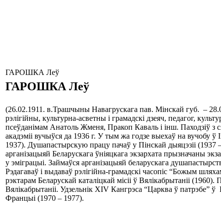
ГАРОШКА Леў
ГАРОШКА
Леў
(26.02.1911. в.Трашчыны Навагрускага пав. Мінскай губ. – 28.0
рэлігійны, культурна-асветны і грамадскі дзеяч, педагог, культ
псеўданімам Анатоль Жменя, Пракоп Каваль і інш. Паходзіў з 
акадэміі вучыўся да 1936 г. У тым жа годзе выехаў на вучобу 
1937). Душапастырскую працу пачаў у Пінскай дыяцэзіі (1937 –
арганізацыяй Беларускага ўніяцкага экзархата прызначаны экза
у эміграцыі. Займаўся арганізацыяй беларускага душапастырст
Рэдагаваў і выдаваў рэлігійна-грамадскі часопіс “Божым шляха
рэктарам Беларускай каталіцкай місіі ў Вялікабрытаніі (1960)
Вялікабрытаніі. Удзельнік ХІV Кангрэса “Царква ў патрэбе” ў К
Францыі (1970 – 1977).