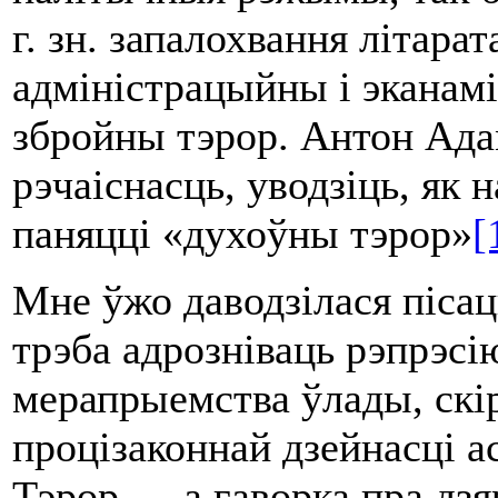
г. зн. запалохвання літара
адміністрацыйны і эканамі
збройны тэрор. Антон Ада
рэчаіснасць, уводзіць, як 
паняцці «духоўны тэрор»
[
Мне ўжо даводзілася пісац
трэба адрозніваць рэпрэсі
мерапрыемства ўлады, скі
процізаконнай дзейнасці а
Тэрор — а гаворка пра дз