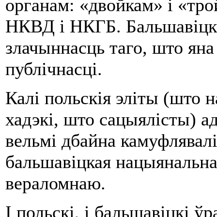
органам: «двойкам» і «тр
НКВД і НКГБ. Бальшавіцк
злачыннасць таго, што яна 
публічнасці.
Калі польскія эліты (што 
хадэкі, што сацыялісты) а
вельмі дбайна камуфлявал
бальшавіцкая нацыянальна
вераломнаю.
І польскі, і бальшавіцкі ў