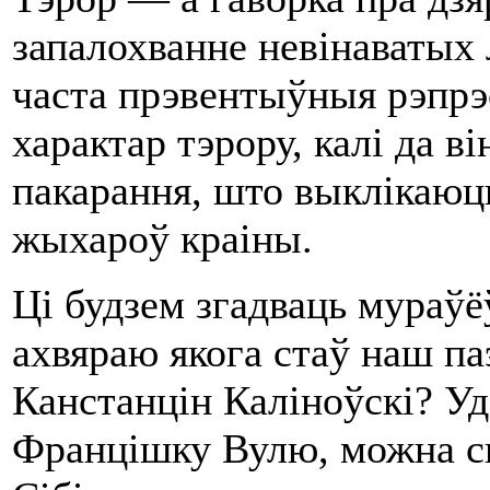
запалохванне невінаватых л
часта прэвентыўныя рэпрэс
характар тэрору, калі да в
пакарання, што выклікаюць 
жыхароў краіны.
Ці будзем згадваць мураўё
ахвяраю якога стаў наш па
Канстанцін Каліноўскі? Уд
Францішку Вулю, можна ск