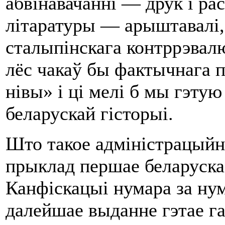
абвінавачанні — друк і р
літаратуры — арыштавалі, 
сталыпінскага контррэвалю
лёс чакаў бы фактычнага 
нівы» і ці мелі б мы гэтую
беларускай гісторыі.
Што такое адміністрацыйн
прыклад першае беларуска
Канфіскацыі нумара за ну
далейшае выданне гэтае газ