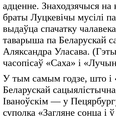
адценне. Знаходзячыся на
браты Луцкевічы мусілі па
выдаўца спачатку чалавека
таварыша па Беларускай с
Аляксандра Уласава. (Гэт
часопісаў «Саха» і «Лучын
У тым самым годзе, што і
Беларускай сацыялістычн
Іваноўскім — у Пецярбург
суполка «Загляне сонца і 