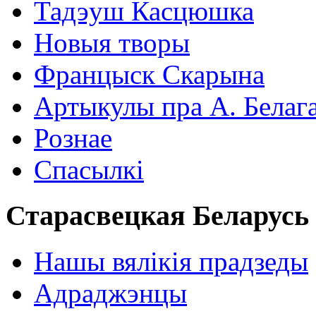
Тадэуш Касцюшка
Новыя творы
Францыск Скарына
Артыкулы пра А. Белаг
Рознае
Спасылкі
Старасвецкая Беларусь
Нашы вялікія прадзеды
Адраджэнцы