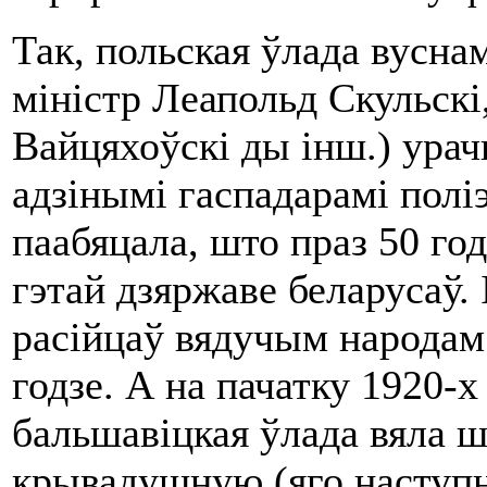
Так, польская ўлада вуснам
міністр Леапольд Скульскі
Вайцяхоўскі ды інш.) урач
адзінымі гаспадарамі полі
паабяцала, што праз 50 год
гэтай дзяржаве беларусаў.
расійцаў вядучым народам
годзе. А на пачатку 1920-х
бальшавіцкая ўлада вяла ш
крывадушную (яго наступні