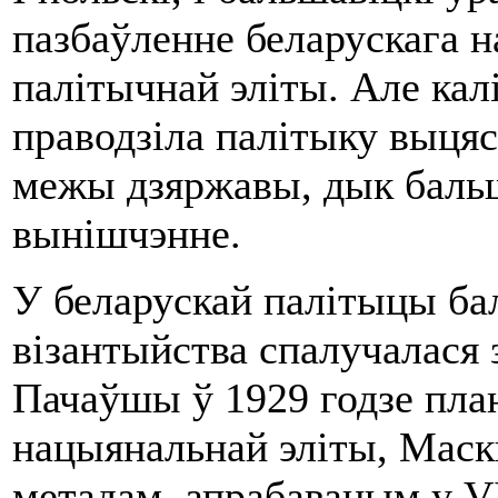
пазбаўленне беларускага н
палітычнай эліты. Але кал
праводзіла палітыку выцяс
межы дзяржавы, дык бальша
вынішчэнне.
У беларускай палітыцы б
візантыйства спалучалася 
Пачаўшы ў 1929 годзе пл
нацыянальнай эліты, Маск
метадам, апрабаваным у VІ