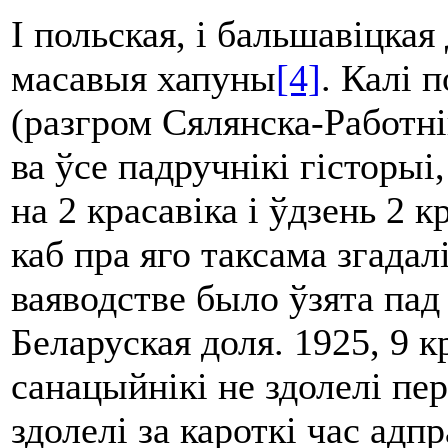
І польская, і бальшавіцка
масавыя хапуны
[4]
. Калі 
(разгром Сялянска-Работні
ва ўсе падручнікі гісторыі
на 2 красавіка і ўдзень 2 к
каб пра яго таксама згадал
ваяводстве было ўзята пад 
Беларуская доля. 1925, 9 кр
санацыйнікі не здолелі пе
здолелі за кароткі час адп