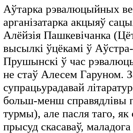
Аўтарка рэвалюцыйных ве
арганізатарка акцыяў сацы
Алёйзія Пашкевічанка (Цёт
высылкі ўцёкамі ў Аўстра
Прушынскі ў час рэвалюцы
не стаў Алесем Гаруном. З
супрацьурадавай літарату
больш-менш справядлівы п
турмы), але пасля таго, як
прысуд скасаваў, маладога