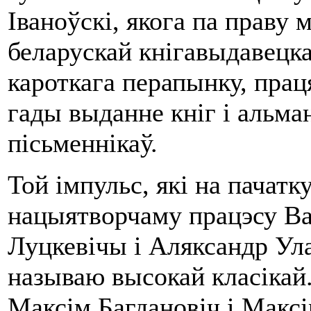
Іваноўскі, якога па праву
беларускай кнігавыдавецка
кароткага перапынку, прац
гады выданне кніг і альма
пісьменнікаў.
Той імпульс, які на пачатку
нацыятворчаму працэсу Ва
Луцкевічы і Аляксандр Ула
называю высокай класікай.
Максім Багдановіч і Максі