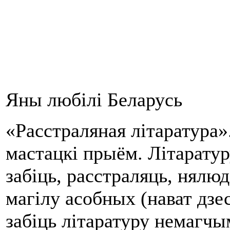
Яны любілі Беларусь
«Расстраляная літаратура».
мастацкі прыём. Літарату
забіць, расстраляць, нялю
магілу асобных (нават дзеся
забіць літаратуру немагчы