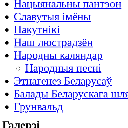
Нацыянальны пантэон
Славутыя імёны
Пакутнікі
Наш люстрадзён
Народны каляндар
Народныя песні
Этнагенез Беларусаў
Балады Беларускага шл
Грунвальд
Галерэі