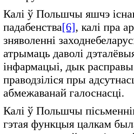
Калі ў Польшчы яшчэ існав
падабенства
[6]
, калі пра 
зняволенні заходнебелару
атрымаць даволі дэталёвыя
інфармацыі, дык расправы
праводзіліся пры адсутнас
абмежаванай галоснасці.
Калі ў Польшчы пісьменнік
гэтая функцыя цалкам был