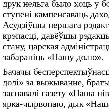
друк нельга было хоць у 
ступені кампенсаваць даход
Асудзіўшы першага рэдакт
крэпасці, давёўшы рэдакц
стану, царская адміністр
забараніць «Нашу долю».
Бачачы бесперспектыўнас
долі» за выжыванне, браты
заснавалі газету «Наша ні
ярка-чырвонаю, дык «Наша