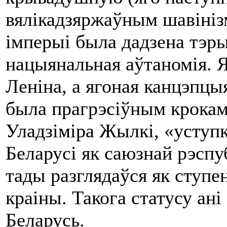
вялікадзяржаўным шавініз
імперыі была дадзена тэры
нацыянальная аўтаномія. Як
Леніна, а ягоная канцэпцы
была прагрэсіўным крокам.
Уладзіміра Жылкі, «уступ
Беларусі як саюзнай рэспубл
тады разглядаўся як ступе
краіны. Такога статусу ані
Беларусь.