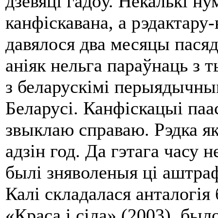
дзевяці гадоў. Некалькі н
канфіскавана, а рэдактару
давялося два месяцы пасядз
аніяк нельга параўнаць з 
з беларускімі перыядычны
Беларусі. Канфіскацыі паа
звыклаю справаю. Рэдка як
адзін год. Да гэтага часу н
былі зняволеныя ці аштрафа
Калі складалася анталогія 
«Краса і сіла» (2003), был