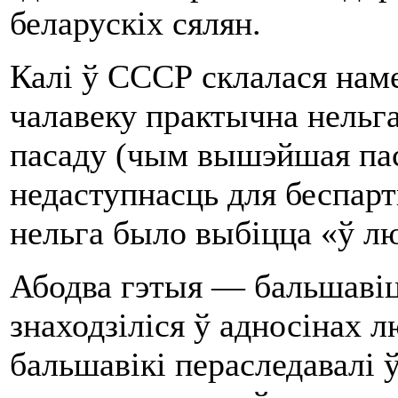
беларускіх сялян.
Калі ў СССР склалася нам
чалавеку практычна нельг
пасаду (чым вышэйшая пас
недаступнасць для беспар
нельга было выбіцца «ў люд
Абодва гэтыя — бальшавіц
знаходзіліся ў адносінах л
бальшавікі пераследавалі 