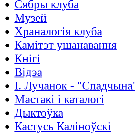
Сябры клуба
Музей
Храналогія клуба
Камітэт ушанавання
Кнігі
Відэа
І. Лучанок - "Спадчына
Мастакі i каталогi
Дыктоўка
Кастусь Каліноўскі