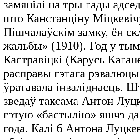
замянілі на тры гады адсед
што Канстанціну Міцкевіч
Пішчалаўскім замку, ён ск
жальбы» (1910). Год у тым
Кастравіцкі (Карусь Каган
расправы гэтага рэвалюцыя
ўратавала інваліднасць. Ш
зведаў таксама Антон Луцке
гэтую «бастылію» яшчэ д
года. Калі б Антона Луцке