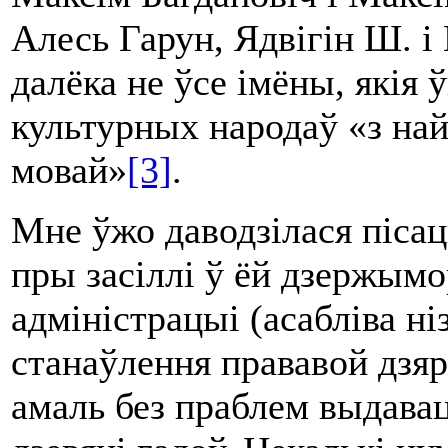
Алесь Гарун, Ядвігін Ш. і
далёка не ўсе імёны, якія 
культурных народаў «з на
мовай»
[3]
.
Мне ўжо даводзілася піса
пры засіллі ў ёй дзержымо
адміністрацыі (асабліва н
станаўлення прававой дзя
амаль без праблем выдавац