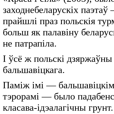
заходнебеларускіх паэтаў 
прайшлі праз польскія тур
больш як палавіну беларус
не патрапіла.
І ўсё ж польскі дзяржаўн
бальшавіцкага.
Паміж імі — бальшавіцкім
тэрорамі — было падабенст
класава-ідэалагічны грунт.