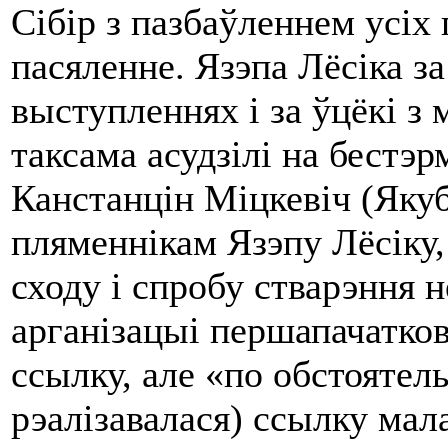
Сібір з пазбаўленнем усіх
пасяленне. Язэпа Лёсіка з
выступленнях і за ўцёкі з
таксама асудзілі на бестэр
Канстанцін Міцкевіч (Якуб 
пляменнікам Язэпу Лёсіку,
сходу і спробу стварэння 
арганізацыі першапачатко
ссылку, але «по обстоятель
рэалізавалася) ссылку мал