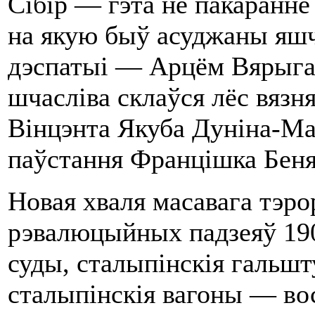
Сібір — гэта не пакаранне
на якую быў асуджаны яшч
дэспатыі — Арцём Вярыга-
шчасліва склаўся лёс вязн
Вінцэнта Якуба Дуніна-Мар
паўстання Францішка Беня
Новая хваля масавага тэро
рэвалюцыйных падзеяў 190
суды, сталыпінскія гальшт
сталыпінскія вагоны — вос