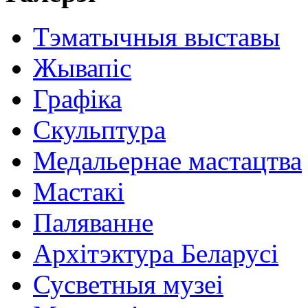
Тэматычныя выставы
Жывапіс
Графіка
Скульптура
Медальернае мастацтва
Мастакі
Паляванне
Архітэктура Беларусі
Сусветныя музеі