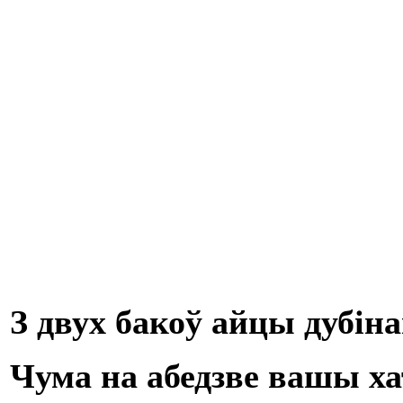
З двух бакоў айцы дубіна
Чума на абедзве вашы х