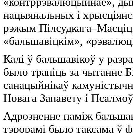
«контррэвалюцыйнае», ды
нацыянальных і хрысціянс
рэжым Пілсудкага–Масціцка
«бальшавіцкім», «рэвалю
Калі ў бальшавікоў у раз
было трапіць за чытанне Бі
санацыйнікаў камуністычн
Новага Запавету і Псалмоў
Адрозненне паміж бальшав
тэрорамі было таксама ў ф