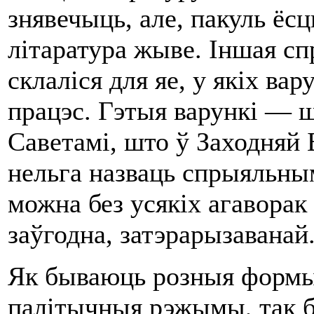
знявечыць, але, пакуль ёсц
літаратура жыве. Іншая с
склаліся для яе, у якіх ва
працэс. Гэтыя варункі — ш
Саветамі, што ў Заходняй
нельга назваць спрыяльны
можна без усякіх агаворак 
заўгодна, затэрарызаванай
Як бываюць розныя формы 
палітычныя рэжымы, так 