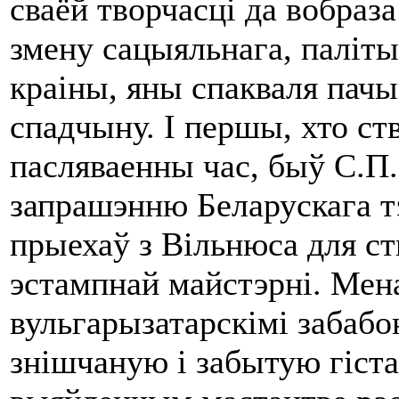
сваёй творчасці да вобра
змену сацыяльнага, паліты
краіны, яны спакваля пач
спадчыну. І першы, хто с
пасляваенны час, быў С.П.Г
запрашэнню Беларускага т
прыехаў з Вільнюса для ст
эстампнай майстэрні. Мен
вульгарызатарскімі забабо
знішчаную і забытую гіст