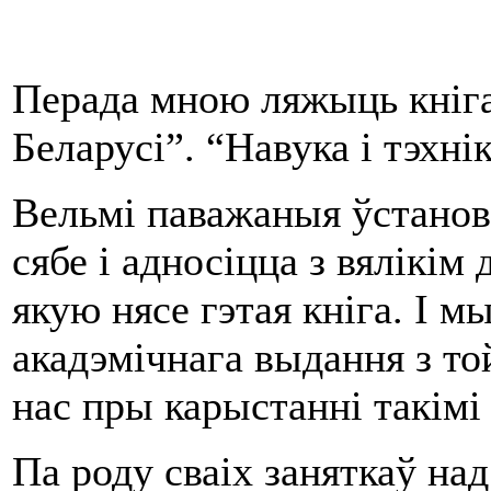
Перада мною ляжыць кніга
Беларусі”. “Навука і тэхні
Вельмі паважаныя ўстанов
сябе і адносіцца з вялікім
якую нясе гэтая кніга. І м
акадэмічнага выдання з то
нас пры карыстанні такімі
Па роду сваіх заняткаў над