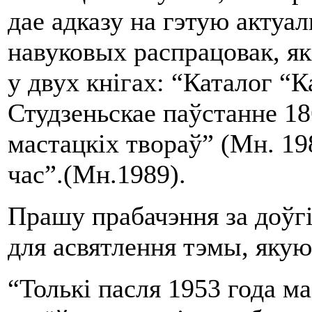
дае адказу на гэтую актуал
навуковых распрацовак, як
у двух кнігах: “Каталог “К
Студзеньскае паўстанне 18
мастацкіх твораў” (Мн. 19
час”.(Мн.1989).
Прашу прабачэння за доўгі
для асвятлення тэмы, якую
“Толькі пасля 1953 года ма