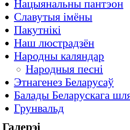
Нацыянальны пантэон
Славутыя імёны
Пакутнікі
Наш люстрадзён
Народны каляндар
Народныя песні
Этнагенез Беларусаў
Балады Беларускага шл
Грунвальд
Галерэі