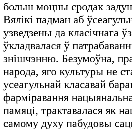
больш моцны сродак задуш
Вялікі падман аб ўсеагуль
узведзены да класічнага ў
ўкладвалася ў патрабаванн
знішчэнню. Безумоўна, пр
народа, яго культуры не с
усеагульнай класавай бар
фарміравання нацыянальна
памяці, трактавалася як н
самому духу пабудовы сац