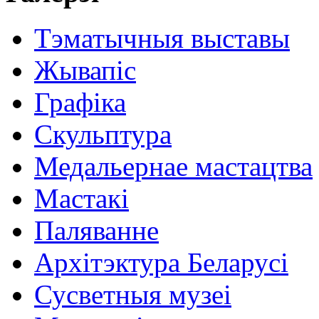
Тэматычныя выставы
Жывапіс
Графіка
Скульптура
Медальернае мастацтва
Мастакі
Паляванне
Архітэктура Беларусі
Сусветныя музеі