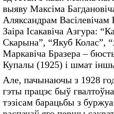
выяву Максіма Багдановіч
Аляксандрам Васілевічам 
Заіра Ісакавіча Азгура: “
Скарына”, “Якуб Колас”, 
Маркавіча Бразера – бюс
Купалы (1925) і шмат інш
Але, пачынаючы з 1928 года
гэты працэс быў гвалтоўн
тэзісам барацьбы з буржу
распачаў яго першы сакра