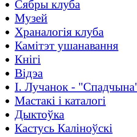
Сябры клуба
Музей
Храналогія клуба
Камітэт ушанавання
Кнігі
Відэа
І. Лучанок - "Спадчына
Мастакі i каталогi
Дыктоўка
Кастусь Каліноўскі