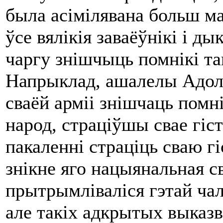
была асімілявана больш ма
ўсе вялікія заваёўнікі і д
чаргу знішчыць помнікі таг
Напрыклад, ашалелы Адоль
сваёй арміі знішчаць помні
народ, страціўшы свае гіс
пакаленні страціць сваю г
знікне яго нацыянальная с
прытрымліваліся гэтай чал
але такіх адкрытых выказв