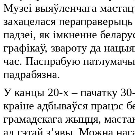
Музеі выяўленчага мастац
захацелася пераправерыць 
падзеі, як імкненне белару
графікаў, звароту да нацы
час. Паспрабую патлумачы
падрабязна.
У канцы 20-х – пачатку 30-
краіне адбываўся працэс б
грамадскага жыцця, мастакі
ад гэтай з’явы. Можна на