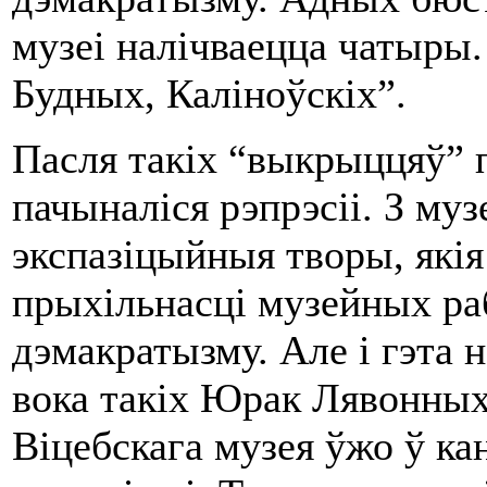
музеі налічваецца чатыры
Будных, Каліноўскіх”.
Пасля такіх “выкрыццяў” 
пачыналіся рэпрэсіі. З му
экспазіцыйныя творы, якія
прыхільнасці музейных ра
дэмакратызму. Але і гэта 
вока такіх Юрак Лявонны
Віцебскага музея ўжо ў кан