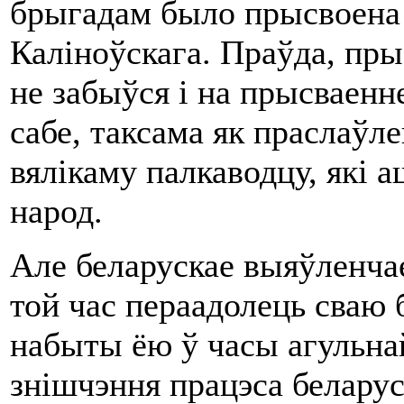
брыгадам было прысвоена 
Каліноўскага. Праўда, пр
не забыўся і на прысваенне
сабе, таксама як праслаўл
вялікаму палкаводцу, які а
народ.
Але беларускае выяўленчае
той час пераадолець сваю б
набыты ёю ў часы агульна
знішчэння працэса беларус