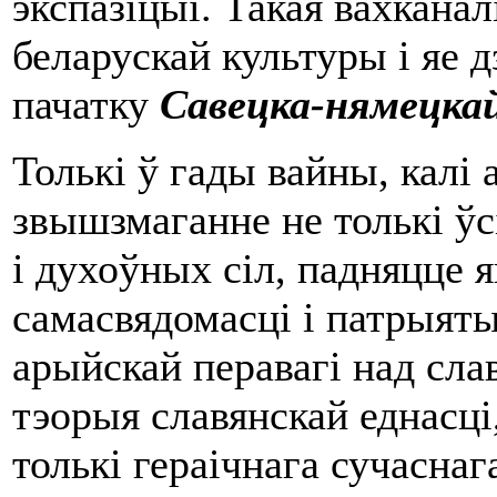
экспазіцыі. Такая вахканал
беларускай культуры і яе 
пачатку
Савецка-нямецкай
Толькі ў гады вайны, калі 
звышзмаганне не толькі ўс
і духоўных сіл, падняцце 
самасвядомасці і патрыяты
арыйскай перавагі над сла
тэорыя славянскай еднасц
толькі гераічнага сучаснаг