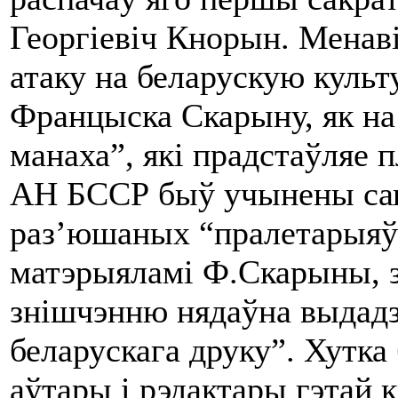
Георгіевіч Кнорын. Менаві
атаку на беларускую культу
Францыска Скарыну, як на
манаха”, які прадстаўляе 
АН БССР быў учынены сап
раз’юшаных “пралетарыяў”
матэрыяламі Ф.Скарыны, з
знішчэнню нядаўна выдадз
беларускага друку”. Хутк
аўтары і рэдактары гэтай к