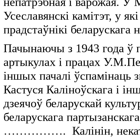
непатрэбная і варожая. У 
Усеславянскі камітэт, у я
прадстаўнікі беларускага н
Пачынаючы з 1943 года ў 
артыкулах і працах У.М.П
іншых пачалі ўспамінаць 
Кастуся Каліноўскага і ін
дзеячоў беларускай культу
беларускага партызанскага 
……………. Калінін, некато