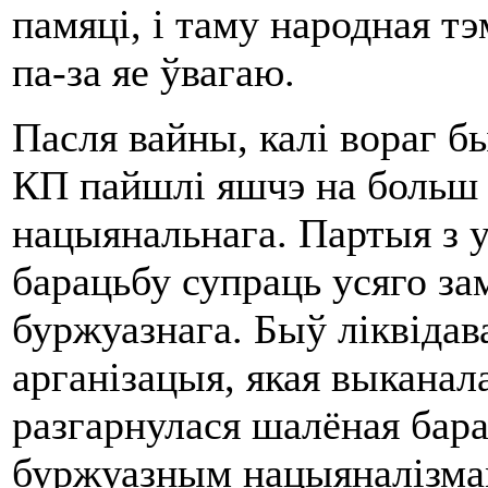
памяці, і таму народная тэ
па-за яе ўвагаю.
Пасля вайны, калі вораг б
КП пайшлі яшчэ на больш 
нацыянальнага. Партыя з у
барацьбу супраць усяго за
буржуазнага. Быў ліквідав
арганізацыя, якая выканал
разгарнулася шалёная бара
буржуазным нацыяналізмам