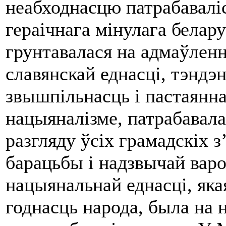
неабходнасцю патрабавал
гераічнага мінулага белару
грунтавалася на адмаўленн
славянскай еднасці, тэндэ
звышпільнасць і пастаянна
нацыяналізме, патрабавала
разгляду ўсіх грамадскіх з
барацьбы і надзвычай варо
нацыянальнай еднасці, як
годнасць народа, была на н