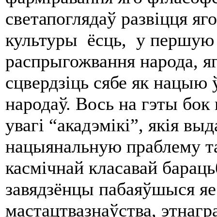
светапоглядаў развіцця яг
культуры ёсць, у першую 
распрыгожвання народа, яг
сцвердзіць сябе як нацыю 
народаў. Вось на гэты бок
увагі “акадэмікі”, якія вы
нацыянальную праблему та
касмічнай класавай бараць
завядзёнцы пабаяўшыся яе 
мастацтвазнаўства, этнагр