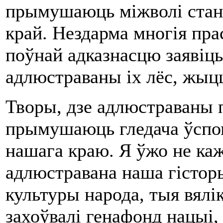
прымушаюць міжволі стан
край. Нездарма многія пра
поўнай адказнасцю заявіць,
адлюстраваны іх лёс, жыц
Творы, дзе адлюстраваны п
прымушаюць гледача ўспо
нашага краю. Я ўжо не каж
адлюстравана наша гісторы
культуры народа, тыя вялік
захоўвалі генафонд нацыі, 