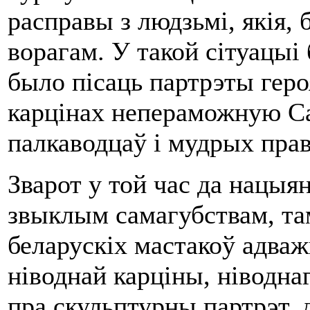
расправы з людзьмі, якія,
ворагам. У такой сітуацыі
было пісаць партрэты геро
карцінах непераможную С
палкаводцаў і мудрых прав
Зварот у той час да нацыя
звыклым самагубствам, там
беларускіх мастакоў адва
ніводнай карціны, ніводна
пра скульптурны партрэт, д