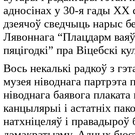
адносінах у 30-я гады ХХ
дзеячоў сведчыць нарыс б
Лявоннага “Плацдарм ваяў
пяцігодкі” пра Віцебскі к
Вось некалькі радкоў з гэ
музея ніводнага партрэта
ніводнага баявога плаката ц
канцылярыі і астатніх пак
натхніцеляў і правадыроў 
дэмакратызму. Адных бюс