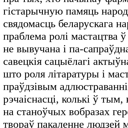
гістарычную памяць народ
свядомасць беларускага на
праблема ролі мастацтва 
не вывучана і па-сапраўдн
савецкія сацыёлагі актыўна
што роля літаратуры і мас
праўдзівым адлюстраванні
рэчаіснасці, колькі ў тым
на станоўчых вобразах гер
твораў пакаленне людзей м