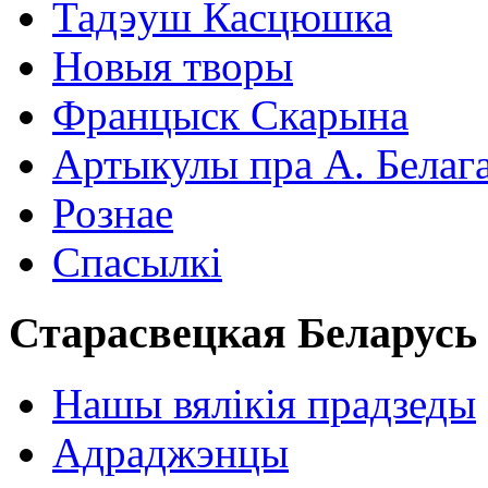
Тадэуш Касцюшка
Новыя творы
Францыск Скарына
Артыкулы пра А. Белаг
Рознае
Спасылкі
Старасвецкая Беларусь
Нашы вялікія прадзеды
Адраджэнцы