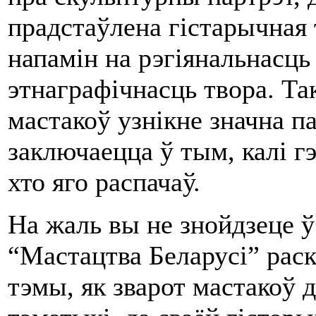
прадстаўлена гістарычная 
напамін на рэгіянальнасць
этнаграфічнасць твора. Та
мастакоў узнікне значна п
заключаецца ў тым, калі гэ
хто яго распачаў.
На жаль вы не знойдзеце 
“Мастацтва Беларусі” рас
тэмы, як зварот мастакоў 