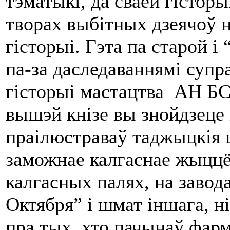
тэматыкі, да сваёй гісторы
творах выбітных дзеячоў 
гісторыі. Гэта па старой і
па-за даследаваннямі су
гісторыі мастацтва АН 
вышэй кнізе вы знойдзеце і
праілюстраваў таджыцкія ці
заможнае калгаснае жыццё
калгасных палях, на завод
Октября” і шмат іншага, ні
пра тых, хто пачынаў фарм