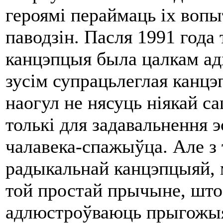
героямі пераймаць іх воп
паводзін. Пасля 1991 года 
канцэпцыя была цалкам адх
зусім супрацьлеглая канцэ
наогул не нясуць ніякай с
толькі для задавальнення 
чалавека-спажыўца. Але з 
радыкальнай канцэпцыяй, 
той простай прычыне, што 
адлюстроўваюць прыгожыя