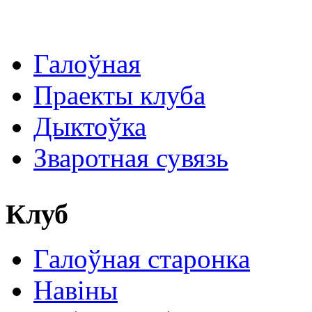
Галоўная
Праекты клуба
Дыктоўка
Зваротная сувязь
Клуб
Галоўная старонка
Навіны