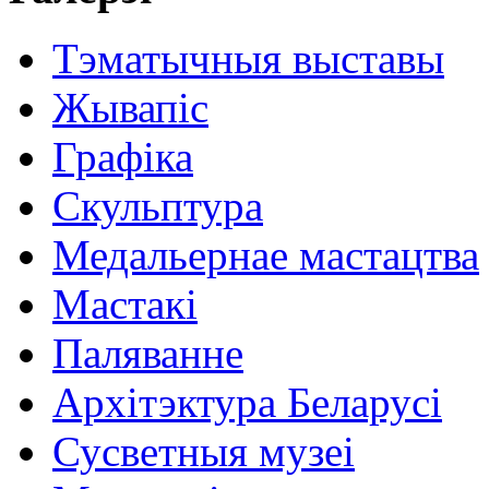
Тэматычныя выставы
Жывапіс
Графіка
Скульптура
Медальернае мастацтва
Мастакі
Паляванне
Архітэктура Беларусі
Сусветныя музеі