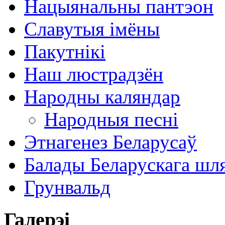
Нацыянальны пантэон
Славутыя імёны
Пакутнікі
Наш люстрадзён
Народны каляндар
Народныя песні
Этнагенез Беларусаў
Балады Беларускага шл
Грунвальд
Галерэі