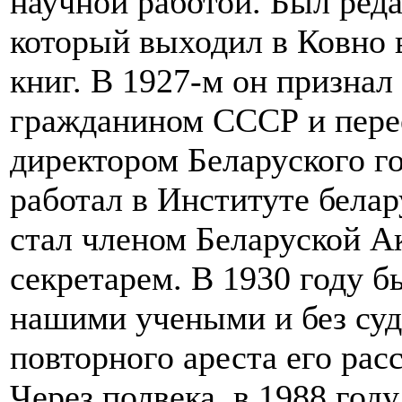
научной работой. Был ред
который выходил в Ковно в
книг. В 1927-м он признал
гражданином СССР и перее
директором Беларуского г
работал в Институте белар
стал членом Беларуской А
секретарем. В 1930 году б
нашими учеными и без суда
повторного ареста его рас
Через полвека, в 1988 году