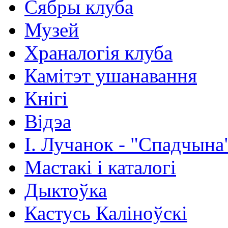
Сябры клуба
Музей
Храналогія клуба
Камітэт ушанавання
Кнігі
Відэа
І. Лучанок - "Спадчына
Мастакі i каталогi
Дыктоўка
Кастусь Каліноўскі