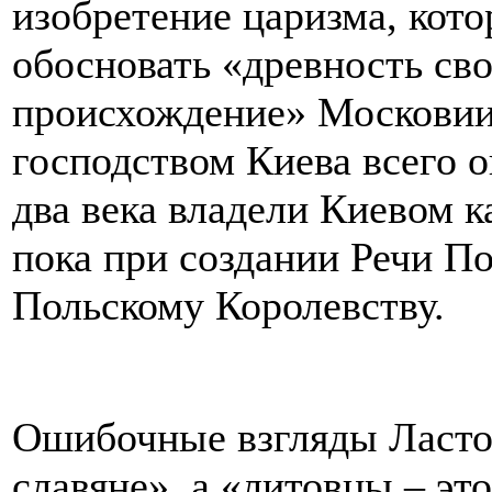
изобретение царизма, кот
обосновать «древность сво
происхождение» Московии
господством Киева всего о
два века владели Киевом к
пока при создании Речи П
Польскому Королевству.
Ошибочные взгляды Ластов
славяне», а «литовцы – эт