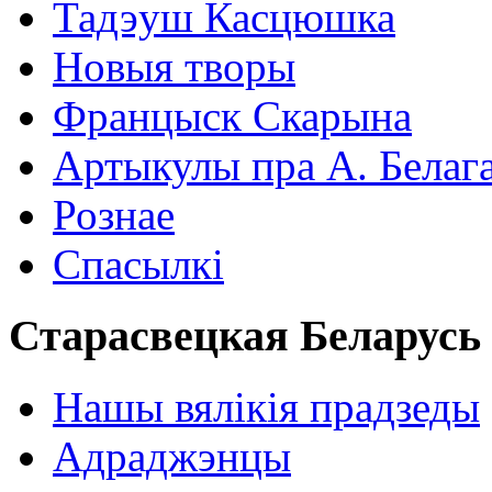
Тадэуш Касцюшка
Новыя творы
Францыск Скарына
Артыкулы пра А. Белаг
Рознае
Спасылкі
Старасвецкая Беларусь
Нашы вялікія прадзеды
Адраджэнцы