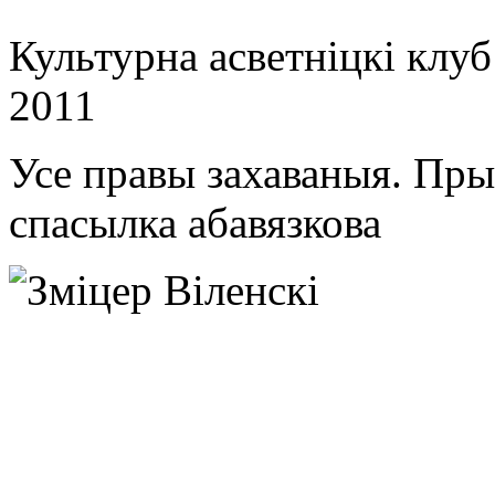
Культурна асветнiцкi клу
2011
Усе правы захаваныя. Пр
спасылка абавязкова