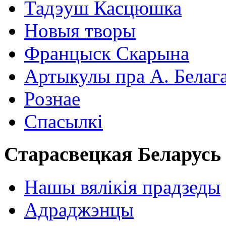
Тадэуш Касцюшка
Новыя творы
Францыск Скарына
Артыкулы пра А. Белаг
Рознае
Спасылкі
Старасвецкая Беларусь
Нашы вялікія прадзеды
Адраджэнцы