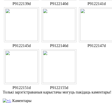
P9122139d
P9122140d
P9122141d
P9122145d
P9122146d
P9122147d
P9122151d
P9122155d
Толькі зарэгістраваныя карыстачы могуць пакідаць каментары!
Каментары