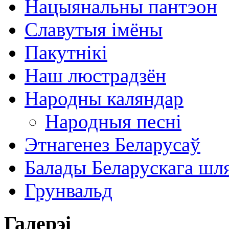
Нацыянальны пантэон
Славутыя імёны
Пакутнікі
Наш люстрадзён
Народны каляндар
Народныя песні
Этнагенез Беларусаў
Балады Беларускага шл
Грунвальд
Галерэі