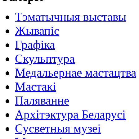
Тэматычныя выставы
Жывапіс
Графіка
Скульптура
Медальернае мастацтва
Мастакі
Паляванне
Архітэктура Беларусі
Сусветныя музеі