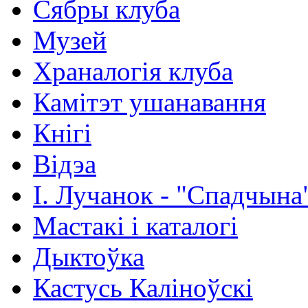
Сябры клуба
Музей
Храналогія клуба
Камітэт ушанавання
Кнігі
Відэа
І. Лучанок - "Спадчына
Мастакі i каталогi
Дыктоўка
Кастусь Каліноўскі