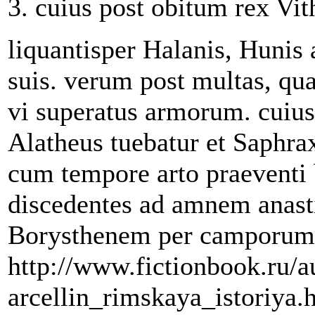
3. cuius post obitum rex Vith
liquantisper Halanis, Hunis 
suis. verum post multas, qua
vi superatus armorum. cuius
Alatheus tuebatur et Saphrax
cum tempore arto praeventi 
discedentes ad amnem anasti
Borysthenem per camporum 
http://www.fictionbook.ru/
arcellin_rimskaya_istoriy