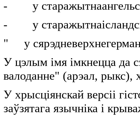
- у старажытнаангельскі
- у старажытнаісландс
" у сярэдневерхнегерма
У цэлым імя імкнецца да 
валоданне" (арэал, рыкс), 
У хрысціянскай версіі гіст
заўзятага язычніка і крыва