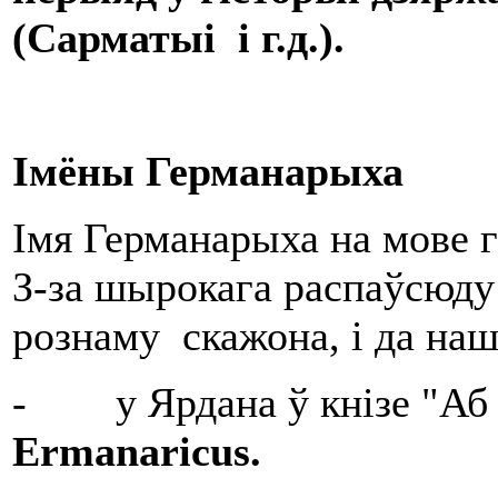
(Сарматыі і г.д.).
Імёны Германарыха
Імя Германарыха на мове г
З-за шырокага распаўсюду 
рознаму скажона, і да наш
- у Ярдана ў кнізе "Аб п
Ermanaricus
.