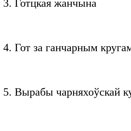
3. Готцкая жанчына
4. Гот за ганчарным круга
5. Вырабы чарняхоўскай к