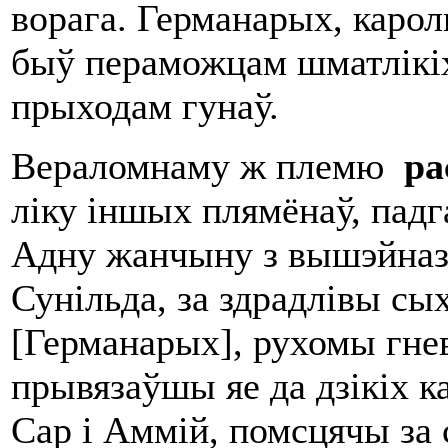
ворага. Германарых, карол
быў пераможцам шматлікіх
прыходам гунаў.
Вераломнаму ж племю
ра
ліку іншых плямёнаў, падг
Адну жанчыну з вышэйназв
Сунільда, за здрадлівы сых
[Германарых], рухомы гнев
прывязаўшы яе да дзікіх ка
Cap і Аммій, помсцячы за 