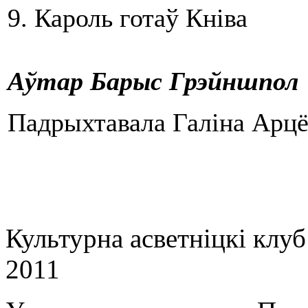
9. Кароль готаў Кніва
Аўтар
Б
а
р
ы
с Гр
э
йншпол
Падрыхтавала Галіна Арц
Культурна асветнiцкi клу
2011