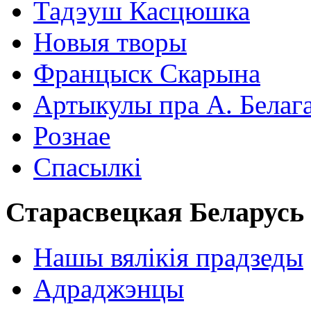
Тадэуш Касцюшка
Новыя творы
Францыск Скарына
Артыкулы пра А. Белаг
Рознае
Спасылкі
Старасвецкая Беларусь
Нашы вялікія прадзеды
Адраджэнцы