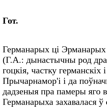
Гот.
Германарых ці Эрманарых (
(Г.А.: дынастычны род др
гоцкія, частку германскі
Прычарнамор'і і да поўна
дадзеныя пра памеры яго в
Германарыха захавалася ў 