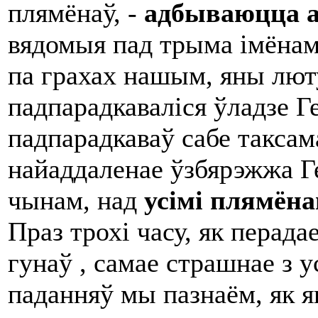
плямёнаў, -
адбываюцца ад
вядомыя пад трыма імёнам
па грахах нашым, яны лют
падпарадкаваліся ўладзе Г
падпарадкаваў сабе такса
найаддаленае ўзбярэжжа Ге
чынам, над
усімі плямёна
Праз трохі часу, як перад
гунаў , самае страшнае з 
паданняў мы пазнаём, як я