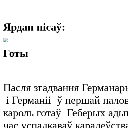
Ярдан
пісаў
:
Готы
Пасля згадвання Германары
і Германіі ў першай палов
кароль готаў Геберых ады
час успадкаваў каралеўств