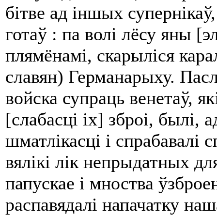
бітве ад іншых супернікаў,
готаў : па волі лёсу яны [
плямёнамі, скарыліся карал
славян) Германарыху. Пас
войска супраць венетаў, як
[слабасці іх] зброі, былі,
шматлікасці і спрабавалі с
вялікі лік непрыдатных для
папускае і мноства ўзброе
распавядалі напачатку наш