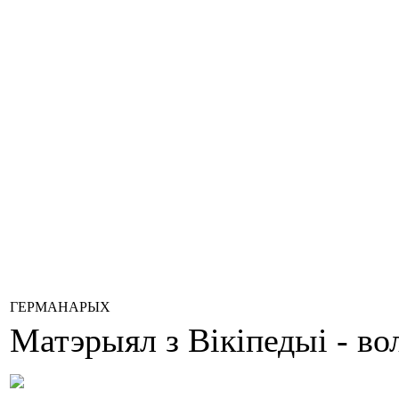
ГЕРМАНАРЫХ
Матэрыял з Вікіпедыі - в