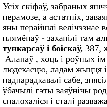
Усіх скіфаў, забраных яшч
перамозе, а астатніх, зава
яны перайшлі велічэзнае в
плямёнаў - захапілі там
ал
тункарс
аў
і бо
і
ск
аў,
387, 
Аланаў , хоць і роўных ім
людскасцю, ладам жыцця і
падпарадкавалі сабе, зняс
ўбачылі гэты ваяўнічы род
спалохаліся і сталі разваж