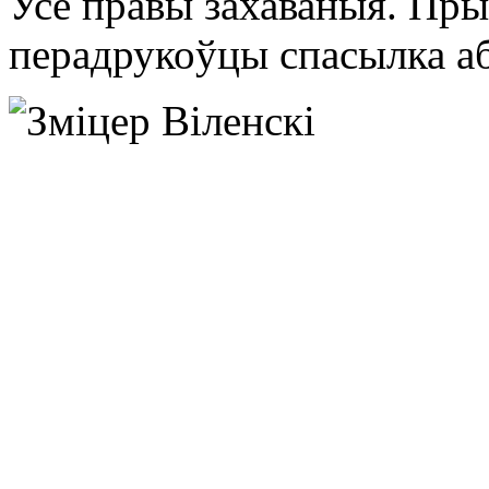
Усе правы захаваныя. Пры
перадрукоўцы спасылка аб