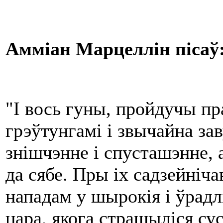
Амміан
Марцеллін пісаў
"І вось гуны, пройдучы пр
грэўтунгамі і звычайна зав
знішчэнне і спусташэнне, 
да сябе. Пры іх садзейніч
нападам у шырокія і ўрадл
цара, якога страшыліся сус