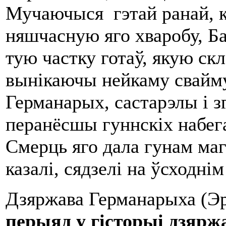
Мучаючыся гэтай ранай, к
няшчасную яго хваробу, Ба
тую частку готаў, якую ск
вынікаючы нейкаму свайму
Германарых, састарэлы і з
перанёсшы гуннскіх набега
Смерць яго дала гунам маг
казалі, сядзелі на ўсходнім
Дзяржава Германарыха (Эрм
перыяд у гісторыі дзярж