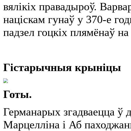
вялікіх правадыроў. Варва
націскам гунаў у 370-е год
падзел гоцкіх плямёнаў на 
Гістарычныя крыніцы
Готы.
Германарых згадваецца ў 
Марцелліна і Аб паходжанн