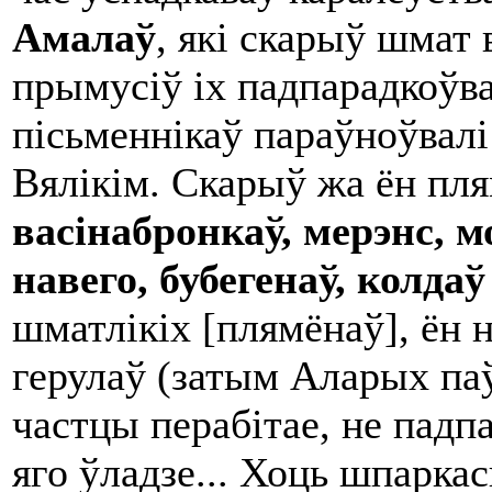
Амалаў
, які скарыў шмат
прымусіў іх падпарадкоўв
пісьменнікаў параўноўвалі
Вялікім. Скарыў жа ён пл
васінабронкаў, мерэнс, мо
навего, бубегенаў, колдаў
шматлікіх [плямёнаў], ён 
герулаў (затым Аларых паў
частцы перабітае, не падпа
яго ўладзе... Хоць шпаркас