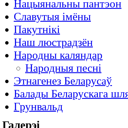
Нацыянальны пантэон
Славутыя імёны
Пакутнікі
Наш люстрадзён
Народны каляндар
Народныя песні
Этнагенез Беларусаў
Балады Беларускага шл
Грунвальд
Галерэі