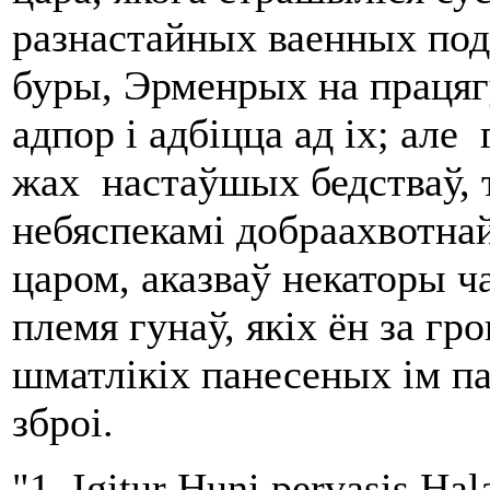
разнастайных ваенных подз
буры, Эрменрых на працяг
адпор і адбіцца ад іх; ал
жах настаўшых бедстваў, т
небяспекамі добраахвотнай
царом, аказваў некаторы ч
племя гунаў, якіх ён за г
шматлікіх панесеных ім па
зброі.
"1. Igitur Huni pervasis Ha