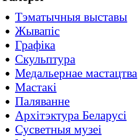
Тэматычныя выставы
Жывапіс
Графіка
Скульптура
Медальернае мастацтва
Мастакі
Паляванне
Архітэктура Беларусі
Сусветныя музеі