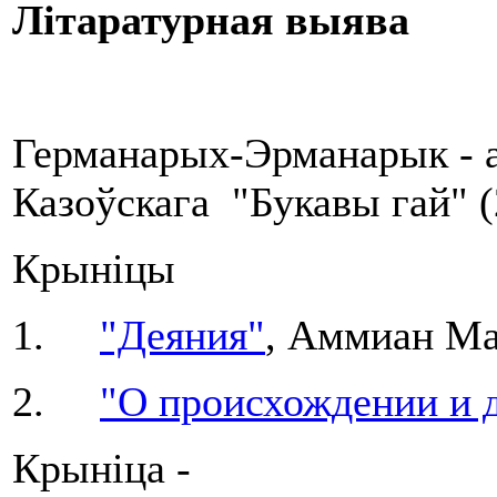
Літаратурная выява
Германарых-Эрманарык - а
Казоўскага "Букавы гай" (
Крыніцы
1.
"Деяния"
, Аммиан М
2.
"О происхождении и д
Крыніца -