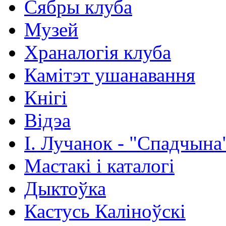
Сябры клуба
Музей
Храналогія клуба
Камітэт ушанавання
Кнігі
Відэа
І. Лучанок - "Спадчына
Мастакі i каталогi
Дыктоўка
Кастусь Каліноўскі