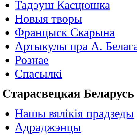
Тадэуш Касцюшка
Новыя творы
Францыск Скарына
Артыкулы пра А. Белаг
Рознае
Спасылкі
Старасвецкая Беларусь
Нашы вялікія прадзеды
Адраджэнцы