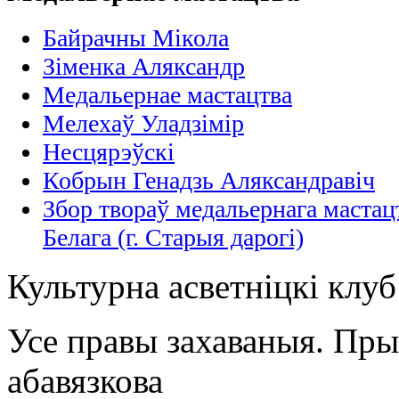
Байрачны Мікола
Зіменка Аляксандр
Медальернае мастацтва
Мелехаў Уладзімір
Несцярэўскі
Кобрын Генадзь Аляксандравіч
Збор твораў медальернага мастац
Белага (г. Старыя дарогi)
Культурна асветнiцкi клу
Усе правы захаваныя. Пр
абавязкова