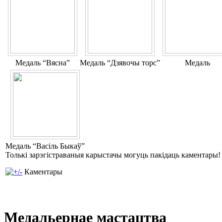
Медаль “Вясна”
Медаль “Дзявочы торс”
Медаль
Медаль “Васіль Быкаў”
Толькі зарэгістраваныя карыстачы могуць пакідаць каментары!
Каментары
Медальернае мастацтва