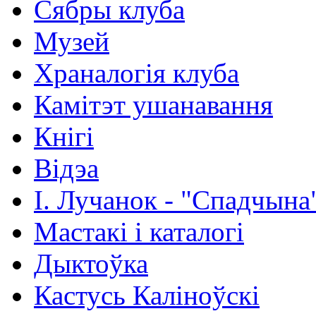
Сябры клуба
Музей
Храналогія клуба
Камітэт ушанавання
Кнігі
Відэа
І. Лучанок - "Спадчына
Мастакі i каталогi
Дыктоўка
Кастусь Каліноўскі