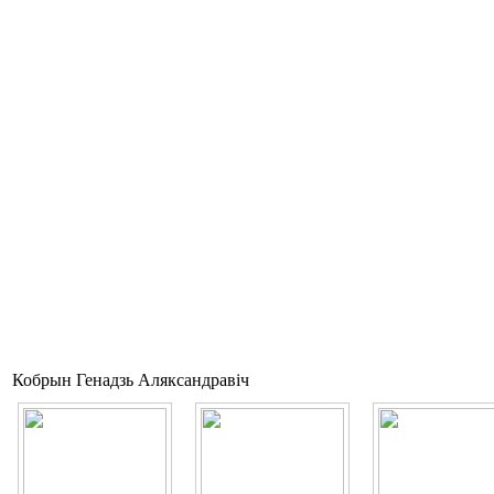
Кобрын Генадзь Аляксандравіч