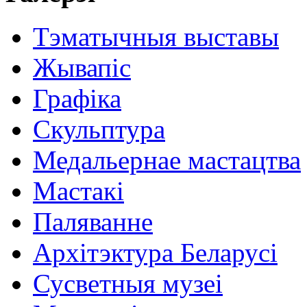
Тэматычныя выставы
Жывапіс
Графіка
Скульптура
Медальернае мастацтва
Мастакі
Паляванне
Архітэктура Беларусі
Сусветныя музеі