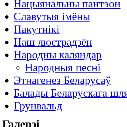
Нацыянальны пантэон
Славутыя імёны
Пакутнікі
Наш люстрадзён
Народны каляндар
Народныя песні
Этнагенез Беларусаў
Балады Беларускага шл
Грунвальд
Галерэі