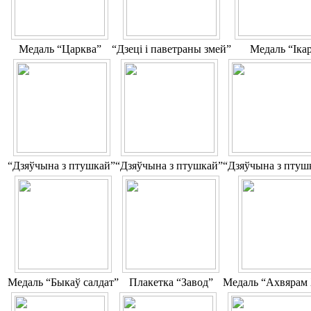
Медаль “Царква”
“Дзеці і паветраны змей”
Медаль “Іка
“Дзяўчына з птушкай”
“Дзяўчына з птушкай”
“Дзяўчына з птуш
Медаль “Быкаў салдат”
Плакетка “Завод”
Медаль “Ахвярам