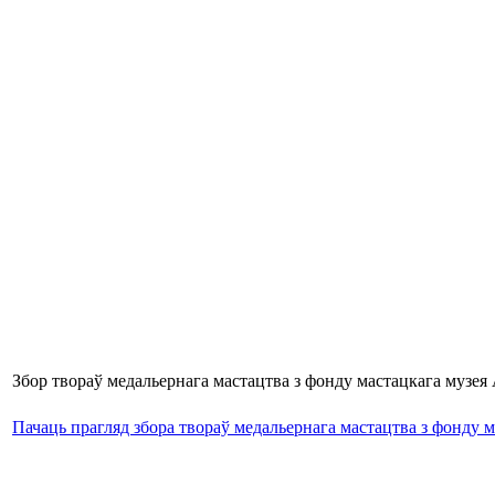
Збор твораў медальернага мастацтва з фонду мастацкага музея А
Пачаць прагляд збора твораў медальернага мастацтва з фонду ма