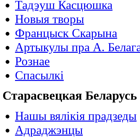
Тадэуш Касцюшка
Новыя творы
Францыск Скарына
Артыкулы пра А. Белаг
Рознае
Спасылкі
Старасвецкая Беларусь
Нашы вялікія прадзеды
Адраджэнцы