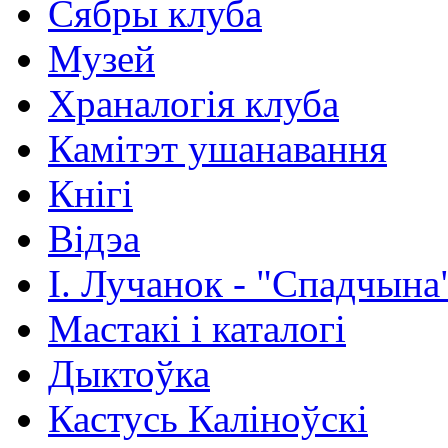
Сябры клуба
Музей
Храналогія клуба
Камітэт ушанавання
Кнігі
Відэа
І. Лучанок - "Спадчына
Мастакі i каталогi
Дыктоўка
Кастусь Каліноўскі