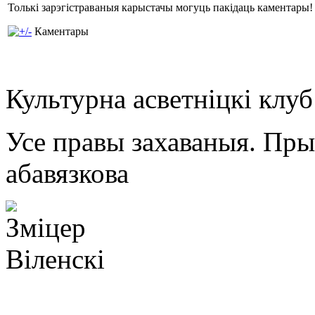
Толькі зарэгістраваныя карыстачы могуць пакідаць каментары!
Каментары
Культурна асветнiцкi клу
Усе правы захаваныя. Пр
абавязкова