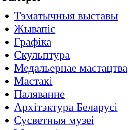
Тэматычныя выставы
Жывапіс
Графіка
Скульптура
Медальернае мастацтва
Мастакі
Паляванне
Архітэктура Беларусі
Сусветныя музеі