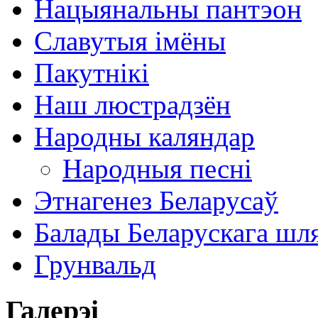
Нацыянальны пантэон
Славутыя імёны
Пакутнікі
Наш люстрадзён
Народны каляндар
Народныя песні
Этнагенез Беларусаў
Балады Беларускага шл
Грунвальд
Галерэі