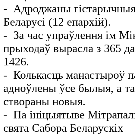
- Адроджаны гістарычныя 
Беларусі (12 епархій).
- За час упраўлення ім Мі
прыходаў вырасла з 365 да
1426.
- Колькасць манастыроў па
адноўлены ўсе былыя, а т
створаны новыя.
- Па ініцыятыве Мітрапал
свята Сабора Беларускіх