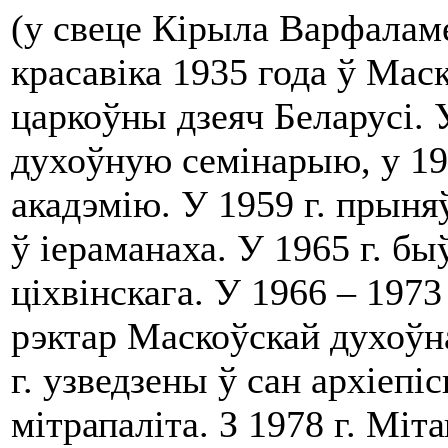
(у свеце Кірыла Варфаламе
красавіка 1935 года ў Мас
царкоўны дзеяч Беларусі.
духоўную семінарыю, у 19
акадэмію. У 1959 г. прыняў
ў іераманаха. У 1965 г. бы
ціхвінскага. У 1966 – 1973
рэктар Маскоўскай духоўна
г. узведзены ў сан архіепіс
мітрапаліта. З 1978 г. Міта