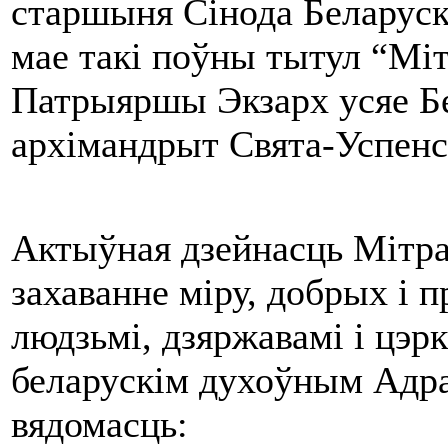
старшыня Сінода Беларуска
мае такі поўны тытул “Міт
Патрыяршы Экзарх усяе Бе
архімандрыт Свята-Успенс
Актыўная дзейнасць Мітрап
захаванне міру, добрых і 
людзьмі, дзяржавамі і цэрк
беларускім духоўным Адр
вядомасць: