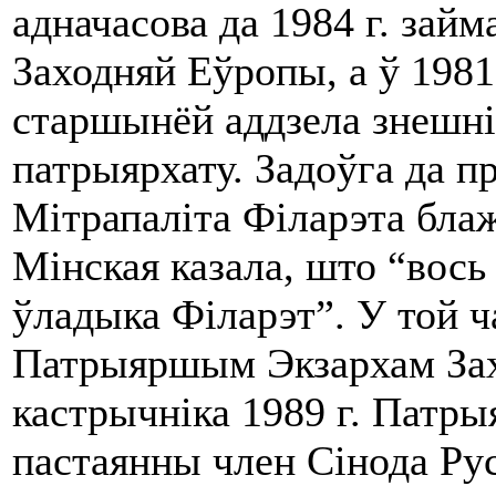
адначасова да 1984 г. зай
Заходняй Еўропы, а ў 1981
старшынёй аддзела знешні
патрыярхату. Задоўга да п
Мітрапаліта Філарэта бла
Мінская казала, што “вось 
ўладыка Філарэт”. У той 
Патрыяршым Экзархам Зах
кастрычніка 1989 г. Патры
пастаянны член Сінода Ру