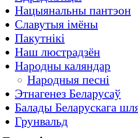
Нацыянальны пантэон
Славутыя імёны
Пакутнікі
Наш люстрадзён
Народны каляндар
Народныя песні
Этнагенез Беларусаў
Балады Беларускага шл
Грунвальд