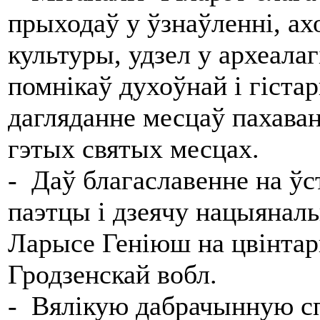
прыходаў у ўзнаўленні, ахо
культуры, удзел у археала
помнікаў духоўнай і гіста
дагляданне месцаў пахаван
гэтых святых месцах.
- Даў благаславенне на ў
паэтцы і дзеячу нацыянал
Ларысе Геніюш на цвінтар
Гродзенскай вобл.
- Вялікую дабрачынную сп