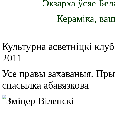
Экзарха ўсяе Бел
Кераміка, ваш
Культурна асветнiцкi клу
2011
Усе правы захаваныя. Пр
спасылка абавязкова