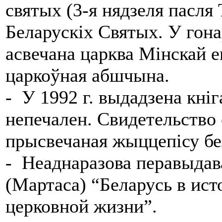
святых (3-я нядзеля пасля
Беларускіх Святых. У гон
асвечана царква Мінскай еп
царкоўная абшчына.
- У 1992 г. выдадзена кні
непечален. Свидетельство 
прысвечаная жыццепісу бе
- Неаднаразова перавыдава
(Мартаса)
“Беларусь в ист
церковной жизни”.