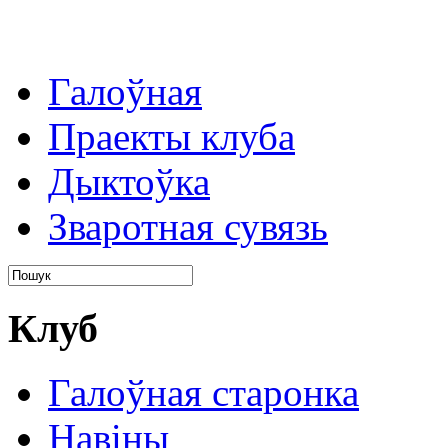
Галоўная
Праекты клуба
Дыктоўка
Зваротная сувязь
Клуб
Галоўная старонка
Навіны