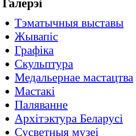
Галерэі
Тэматычныя выставы
Жывапіс
Графіка
Скульптура
Медальернае мастацтва
Мастакі
Паляванне
Архітэктура Беларусі
Сусветныя музеі