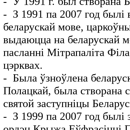
- У 1991 г. был створана 
- З 1991 па 2007 год былі
беларускай мове, царкоўны
выдаюцца на беларускай м
пасланні Мітрапаліта Філа
цэрквах.
- Была ўзноўлена беларус
Полацкай, была створана 
святой заступніцы Беларус
- З 1999 па 2007 год был
ордэн Крыжа Еўфрасінні П