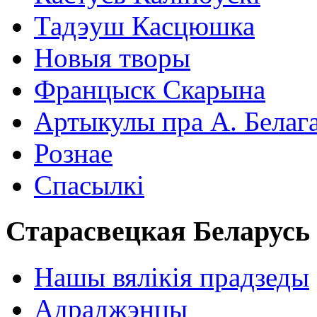
Тадэуш Касцюшка
Новыя творы
Францыск Скарына
Артыкулы пра А. Белаг
Рознае
Спасылкі
Старасвецкая Беларусь
Нашы вялікія прадзеды
Адраджэнцы