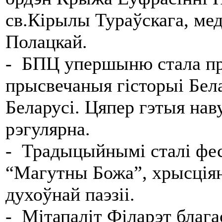
св.Кірылы Тураўскага, мед
Полацкай.
- БПЦ упершыню стала пра
прысвечаныя гісторыі Бела
Беларусі. Цяпер гэтыя на
рэгулярна.
- Традыцыйнымі сталі фес
“Магутны Божа”, хрысціянск
духоўнай паэзіі.
- Мітапаліт Філарэт блага