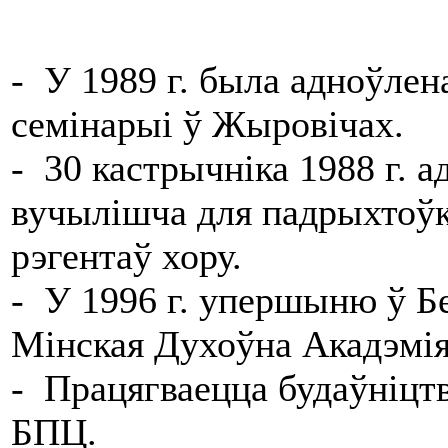
- У 1989 г. была адноўле
семінарыі ў Жыровічах.
- 30 кастрычніка 1988 г. 
вучылішча для падрыхтоўк
рэгентаў хору.
- У 1996 г. упершыню ў Бе
Мінская Духоўна Акадэмія
- Працягваецца будаўніцт
БПЦ.