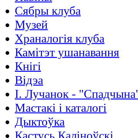
Сябры клуба
Музей
Храналогія клуба
Камітэт ушанавання
Кнігі
Відэа
І. Лучанок - "Спадчына
Мастакі i каталогi
Дыктоўка
Кастусь Каліноўскі