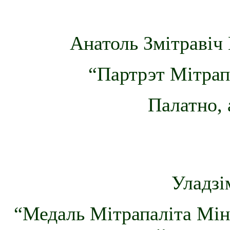
Анатоль Змітравіч 
“Партрэт Мітрапа
Палатно, 
Уладзі
“Медаль Мітрапаліта Мін