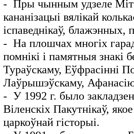
- Пры чынным удзеле Мітр
кананізацыі вялікай колька
іспаведнікаў, блажэнных, п
- На плошчах многіх гарад
помнікі і памятныя знакі 
Тураўскаму, Еўфрасінні П
Лаўрышэўскаму, Афанасію 
- У 1992 г. было закладзе
Віленскіх Пакутнікаў, яко
царкоўнай гісторыі.