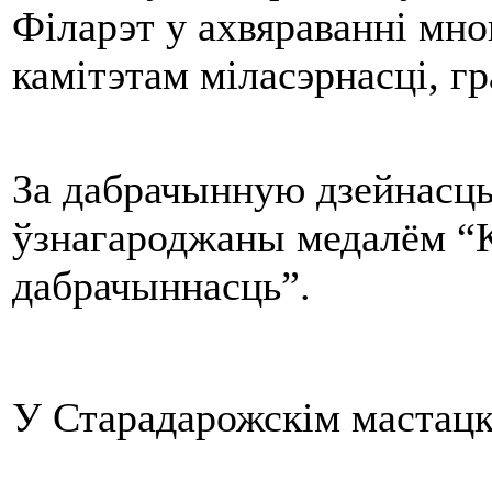
Філарэт у ахвяраванні мн
камітэтам міласэрнасці, г
За дабрачынную дзейнасц
ўзнагароджаны медалём “
дабрачыннасць”.
У Старадарожскім мастацк