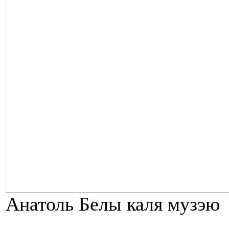
Анатоль Белы каля музэю