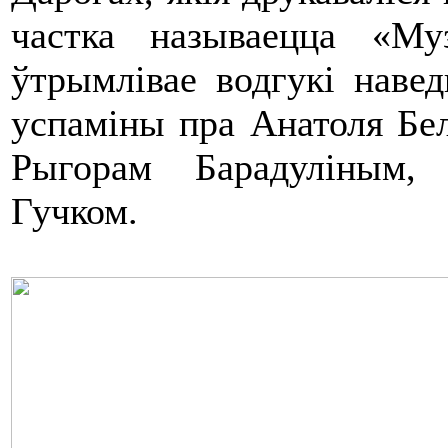
частка называецца «Му
ўтрымлівае водгукі наве
успаміны пра Анатоля Бе
Рыгорам Барадуліным,
Гучком.