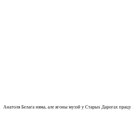
Анатоля Белага няма, але ягоны музэй у Старых Дарогах працу