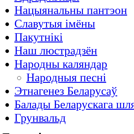
Нацыянальны пантэон
Славутыя імёны
Пакутнікі
Наш люстрадзён
Народны каляндар
Народныя песні
Этнагенез Беларусаў
Балады Беларускага шл
Грунвальд