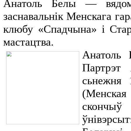
Анатоль Белы — вядом
заснавальнік Менскага гар
клюбу «Спадчына» і Стар
мастацтва.
Анатоль 
Партрэт 
сьнежня 
(Менская
скончы
ўнівэрсыт