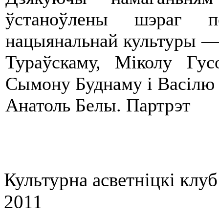
ўстаноўлены шэраг п
нацыянальнай культуры —
Тураўскаму, Міколу Гус
Сымону Буднаму і Васілю 
Анатоль Белы. Партрэт
Культурна асветнiцкi клу
2011