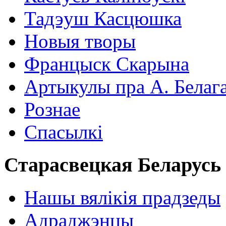
Тадэуш Касцюшка
Новыя творы
Францыск Скарына
Артыкулы пра А. Белаг
Рознае
Спасылкі
Старасвецкая Беларусь
Нашы вялікія прадзеды
Адраджэнцы