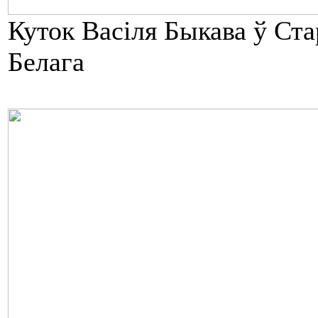
Куток Васіля Быкава ў Ста
Белага