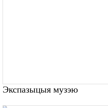
Экспазыцыя музэю