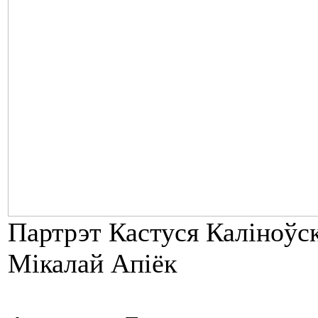
Партрэт Кастуся Каліноўск
Мікалай Апіёк