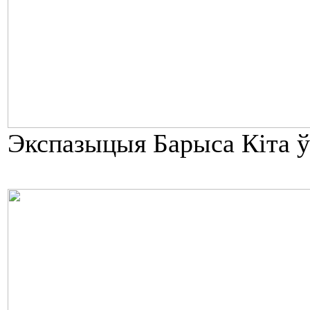
Экспазыцыя Барыса Кіта ў