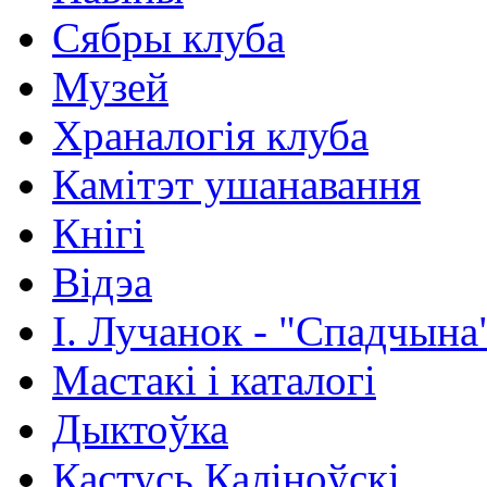
Сябры клуба
Музей
Храналогія клуба
Камітэт ушанавання
Кнігі
Відэа
І. Лучанок - "Спадчына
Мастакі i каталогi
Дыктоўка
Кастусь Каліноўскі