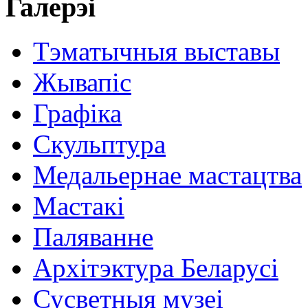
Галерэі
Тэматычныя выставы
Жывапіс
Графіка
Скульптура
Медальернае мастацтва
Мастакі
Паляванне
Архітэктура Беларусі
Сусветныя музеі