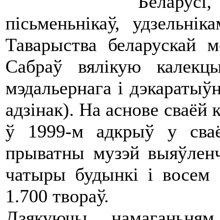
Белару
пісьменьнікаў, удзельні
Таварыства беларускай 
Сабраў вялікую калекцы
мэдальернага і дэкаратыўн
адзінак). На аснове сваёй 
ў 1999-м адкрыў у сва
прыватны музэй выяўленч
чатыры будынкі і восем з
1.700 твораў.
Дзякуючы намаганьн