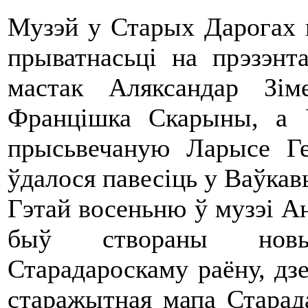
Музэй у Старых Дарогах 
прыватнасьці на прэзэнт
мастак Аляксандар Зі
Францішка Скарыны, а 
прысьвечаную Ларысе Г
ўдалося павесіць у Ваўкавы
Гэтай восеньню ў музэі А
быў створаны новы
Старадароскаму раёну, дзе
старажытная мапа Старад