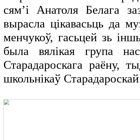
сям’і Анатоля Белага з
вырасла цікавасьць да м
менчукоў, гасьцей зь іншы
была вялікая група нас
Старадароскага раёну, т
школьнікаў Старадароскай