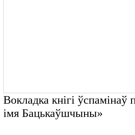
Вокладка кнігі ўспамінаў
імя Бацькаўшчыны»