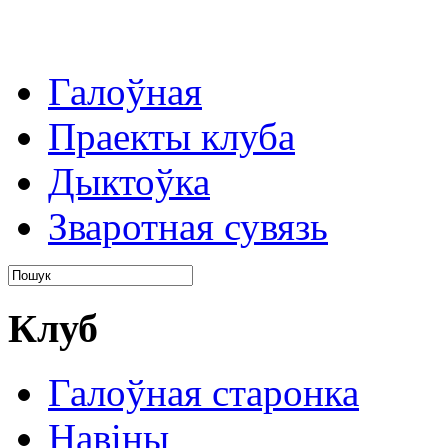
Галоўная
Праекты клуба
Дыктоўка
Зваротная сувязь
Клуб
Галоўная старонка
Навіны