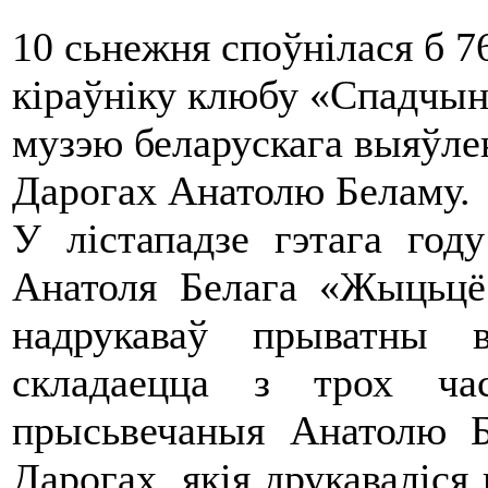
10 сьнежня споўнілася б 
кіраўніку клюбу «Спадчын
музэю беларускага выяўле
Дарогах Анатолю Беламу.
У лістападзе гэтага год
Анатоля Белага «Жыцьцё
надрукаваў прыватны 
складаецца з трох ча
прысьвечаныя Анатолю 
Дарогах, якія друкаваліся