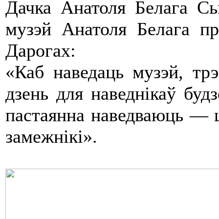
Дачка Анатоля Белага Сь
музэй Анатоля Белага п
Дарогах:
«Каб наведаць музэй, трэ
дзень для наведнікаў будз
пастаянна наведваюць — шк
замежнікі».