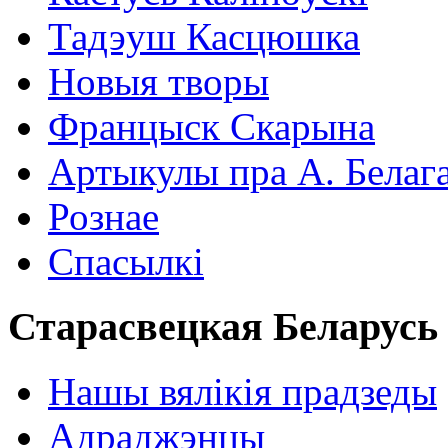
Тадэуш Касцюшка
Новыя творы
Францыск Скарына
Артыкулы пра А. Белаг
Рознае
Спасылкі
Старасвецкая Беларусь
Нашы вялікія прадзеды
Адраджэнцы