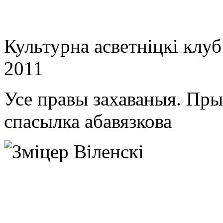
Культурна асветнiцкi клу
2011
Усе правы захаваныя. Пр
спасылка абавязкова