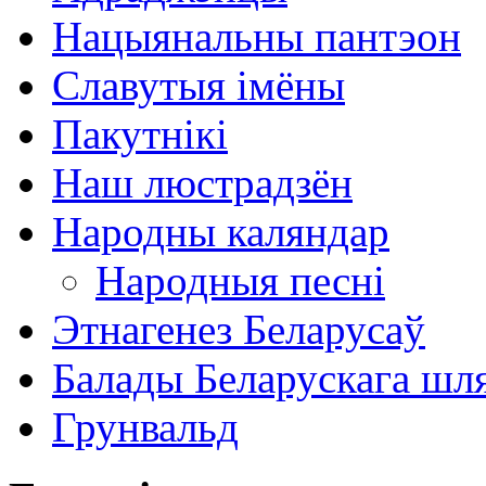
Нацыянальны пантэон
Славутыя імёны
Пакутнікі
Наш люстрадзён
Народны каляндар
Народныя песні
Этнагенез Беларусаў
Балады Беларускага шл
Грунвальд