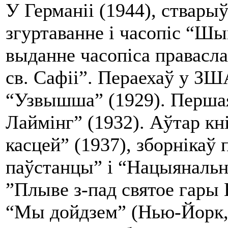
У Германіі (1944), ствары
згуртаванне і часопіс “Шы
выданне часопіса правасл
св. Сафіі”. Пераехаў у ЗШ
“Узвышша” (1929). Першая
Лаймінг” (1932). Аўтар кн
касцей” (1937), зборнікаў
паўстанцы” і “Нацыянальны
”Плыве з-пад святое гары 
“Мы дойдзем” (Нью-Йорк, 