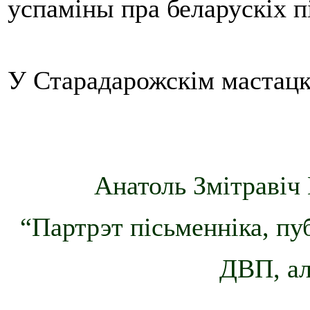
успаміны пра беларускіх п
У Старадарожскім мастацкі
Анатоль Змітравіч 
“Партрэт пісьменніка, пу
ДВП, ал