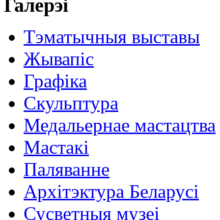
Галерэі
Тэматычныя выставы
Жывапіс
Графіка
Скульптура
Медальернае мастацтва
Мастакі
Паляванне
Архітэктура Беларусі
Сусветныя музеі