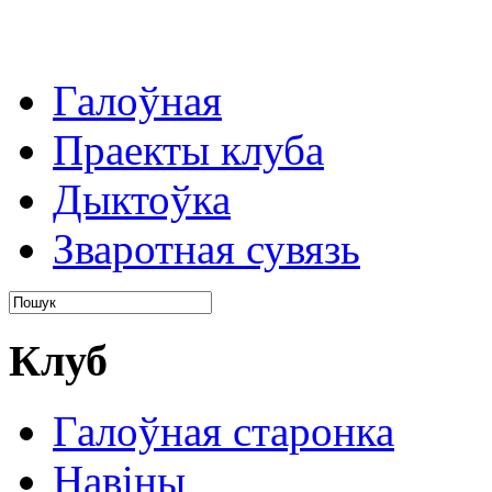
Галоўная
Праекты клуба
Дыктоўка
Зваротная сувязь
Клуб
Галоўная старонка
Навіны