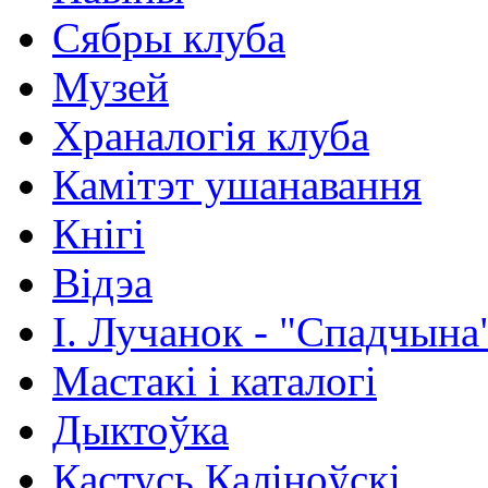
Сябры клуба
Музей
Храналогія клуба
Камітэт ушанавання
Кнігі
Відэа
І. Лучанок - "Спадчына
Мастакі i каталогi
Дыктоўка
Кастусь Каліноўскі