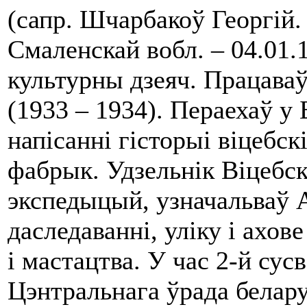
(сапр. Шчарбакоў Георгій. 
Смаленскай вобл. – 04.01.1
культурны дзеяч. Працаваў
(1933 – 1934). Пераехаў у 
напісанні гісторыі віцебск
фабрык. Удзельнік Віцебск
экспедыцый, узначальваў
даследаванні, уліку і ахов
і мастацтва. У час 2-й су
Цэнтральнага ўрада белару