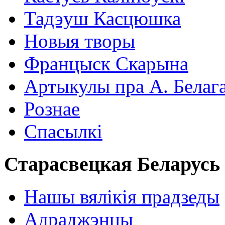
Тадэуш Касцюшка
Новыя творы
Францыск Скарына
Артыкулы пра А. Белаг
Рознае
Спасылкі
Старасвецкая Беларусь
Нашы вялікія прадзеды
Адраджэнцы