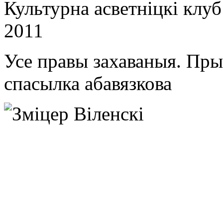
Культурна асветнiцкi клу
2011
Усе правы захаваныя. Пр
спасылка абавязкова