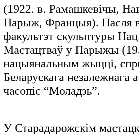
(1922. в. Рамашкевічы, На
Парыж, Францыя). Пасля 
факультэт скульптуры Н
Мастацтваў у Парыжы (195
нацыянальным жыцці, спр
Беларускага незалежнага а
часопіс “Моладзь”.
У Старадарожскім мастацкі