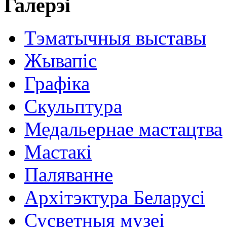
Галерэі
Тэматычныя выставы
Жывапіс
Графіка
Скульптура
Медальернае мастацтва
Мастакі
Паляванне
Архітэктура Беларусі
Сусветныя музеі