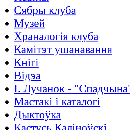
Сябры клуба
Музей
Храналогія клуба
Камітэт ушанавання
Кнігі
Відэа
І. Лучанок - "Спадчына
Мастакі i каталогi
Дыктоўка
Кастусь Каліноўскі