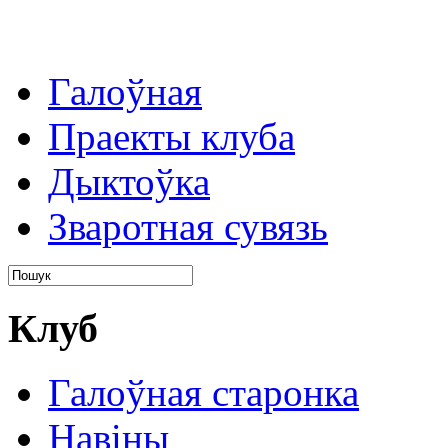
Галоўная
Праекты клуба
Дыктоўка
Зваротная сувязь
Клуб
Галоўная старонка
Навіны