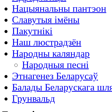
Нацыянальны пантэон
Славутыя імёны
Пакутнікі
Наш люстрадзён
Народны каляндар
Народныя песні
Этнагенез Беларусаў
Балады Беларускага шл
Грунвальд