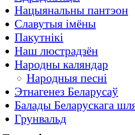
Нацыянальны пантэон
Славутыя імёны
Пакутнікі
Наш люстрадзён
Народны каляндар
Народныя песні
Этнагенез Беларусаў
Балады Беларускага шл
Грунвальд