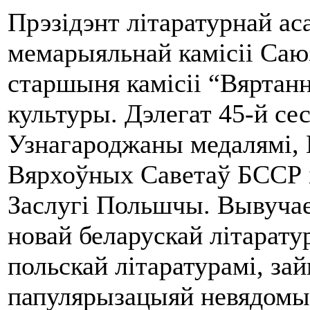
Прэзідэнт літаратурнай ас
мемарыяльнай камісіі Саюз
старшыня камісіі “Вяртан
культуры. Дэлегат 45-й се
Узнагароджаны медалямі, 
Вярхоўных Саветаў БССР 
Заслугі Польшчы. Вывучае
новай беларускай літаратуры
польскай літаратурамі, за
папулярызацыяй невядомых