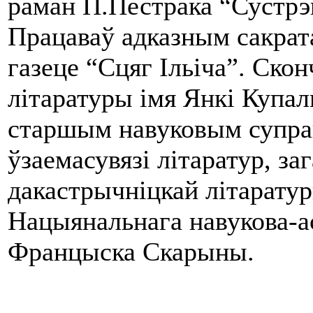
раман П.Пестрака “Сустрэ
Працаваў адказным сакрат
газеце “Сцяг Ільіча”. Ско
літаратуры імя Янкі Купа
старшым навуковым супрац
ўзаемасувязі літаратур, з
дакастрычніцкай літаратур
Нацыянальнага навукова-ас
Францыска Скарыны.