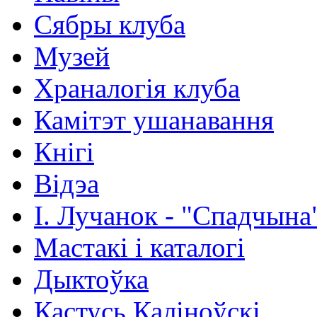
Сябры клуба
Музей
Храналогія клуба
Камітэт ушанавання
Кнігі
Відэа
І. Лучанок - "Спадчына
Мастакі i каталогi
Дыктоўка
Кастусь Каліноўскі