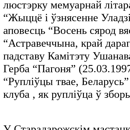
люстэрку мемуарнай літар
“Жыццё і ўзнясенне Уладзі
аповесць “Восень сярод в
“Астравеччына, край дарагі
падставу Камітэту Ушанав
Герба “Пагоня” (25.03.1997
“Рупліўцы твае, Беларусь
клуба , як рупліўца ў збо
У Старадарожскім мастацкі