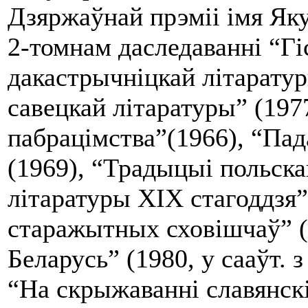
Дзяржаўнай прэміі імя Яку
2-томнам даследаванні “Гі
дакастрычніцкай літаратур
савецкай літаратуры” (197
пабрацімства”(1966), “Па
(1969), “Традыцыі польска
літаратуры ХІХ стагоддзя”
старажытных сховішчаў” (
Беларусь” (1980, у сааўт. 
“На скрыжаванні славянск