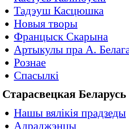
Тадэуш Касцюшка
Новыя творы
Францыск Скарына
Артыкулы пра А. Белаг
Рознае
Спасылкі
Старасвецкая Беларусь
Нашы вялікія прадзеды
Адраджэнцы