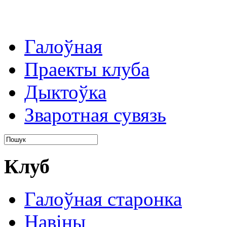
Галоўная
Праекты клуба
Дыктоўка
Зваротная сувязь
Клуб
Галоўная старонка
Навіны