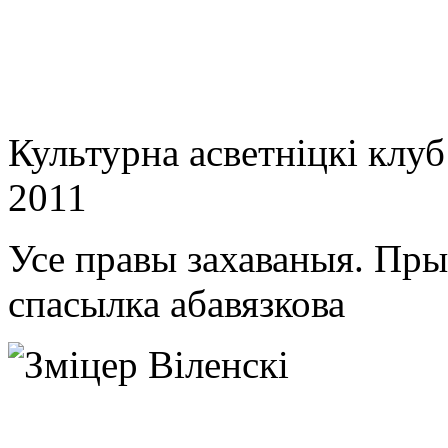
Культурна асветнiцкi клу
2011
Усе правы захаваныя. Пр
спасылка абавязкова