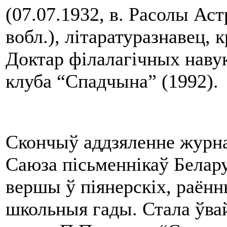
(07.07.1932, в. Расолы Ас
вобл.), літаратуразнавец, 
Доктар філалагічных наву
клуба “Спадчына” (1992).
Скончыў аддзяленне журна
Саюза пісьменнікаў Белару
вершы ў піянерскіх, раённ
школьныя гады. Стала ўвай