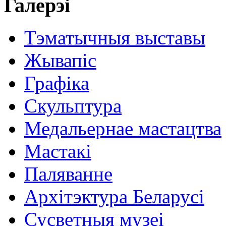
Галерэі
Тэматычныя выставы
Жывапіс
Графіка
Скульптура
Медальернае мастацтва
Мастакі
Паляванне
Архітэктура Беларусі
Сусветныя музеі