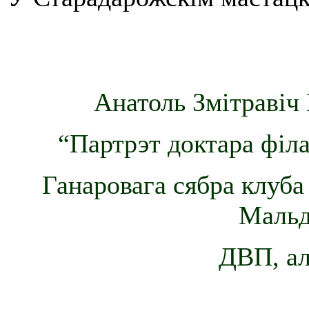
Анатоль Змітравіч 
“Партрэт доктара філа
Ганаровага сябра клуба
Мальдз
ДВП, ал