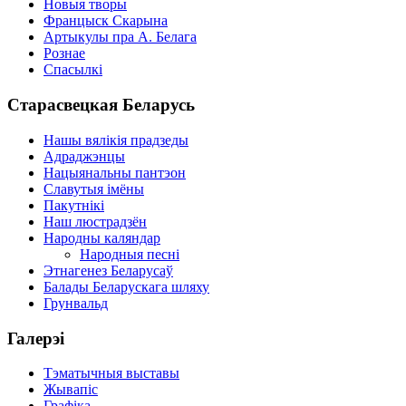
Новыя творы
Францыск Скарына
Артыкулы пра А. Белага
Рознае
Спасылкі
Старасвецкая Беларусь
Нашы вялікія прадзеды
Адраджэнцы
Нацыянальны пантэон
Славутыя імёны
Пакутнікі
Наш люстрадзён
Народны каляндар
Народныя песні
Этнагенез Беларусаў
Балады Беларускага шляху
Грунвальд
Галерэі
Тэматычныя выставы
Жывапіс
Графіка