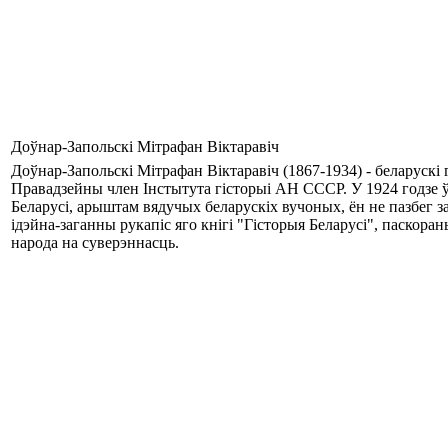
Доўнар-Запольскі Мітрафан Віктаравіч
Доўнар-Запольскі Мітрафан Віктаравіч (1867-1934) - беларускі г
Правадзейны член Інстытута гісторыі АН СССР. У 1924 годзе ў
Беларусі, арыштам вядучых беларускіх вучоных, ён не пазбег 
ідэйна-заганны рукапіс яго кнігі "Гісторыя Беларусі", паскор
народа на суверэннасць.