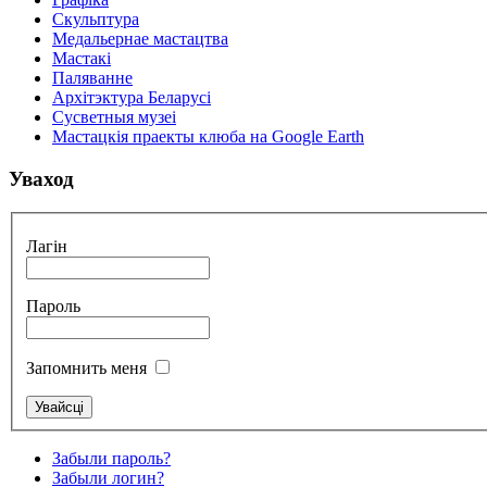
Скульптура
Медальернае мастацтва
Мастакі
Паляванне
Архітэктура Беларусі
Сусветныя музеі
Мастацкія праекты клюба на Google Earth
Уваход
Лагін
Пароль
Запомнить меня
Забыли пароль?
Забыли логин?