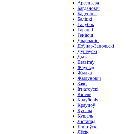
Арсеньева
Багдановіч
Бадунова
Баліцкі
Галубок
Гарэцкі
Геніюш
Дварчанін
Доўнар-Запольскі
Душэўскі
Дыла
Езавітаў
Жаўрыд
Жылка
Жылуновіч
Заяц
Ігнатоўскі
Кіпель
Калубовіч
Краўцоў
Купала
Кушаль
Лістапад
Ластоўскі
Лёсік