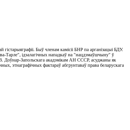
ай гістарыяграфіі. Быў членам камісіі БНР па арганізацыі БДУ.
ава-Тарле", ідэалагічных нападкаў на "нацдэмаўшчыну" ў
. В. Доўнар-Запольскага акадэмікам АН СССР, асуджаны як
мічных, этнаграфічных фактараў абгрунтаваў права беларускага