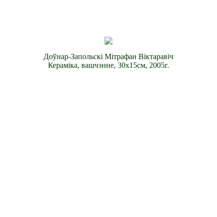
Доўнар-Запольскі Мітрафан Віктаравіч
Керамiка, вашчэнне, 30х15см, 2005г.