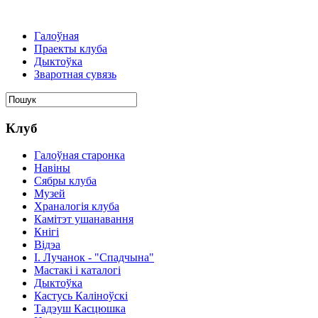
Галоўная
Праекты клуба
Дыктоўка
Зваротная сувязь
Клуб
Галоўная старонка
Навіны
Сябры клуба
Музей
Храналогія клуба
Камітэт ушанавання
Кнігі
Відэа
І. Лучанок - "Спадчына"
Мастакі i каталогi
Дыктоўка
Кастусь Каліноўскі
Тадэуш Касцюшка