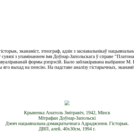
історык, эканаміст, этнограф, адзін з заснавальнікаў нацыянальн
 сувязі з упамінаннем імя Доўнар-Запольскага ў справе "Платон
завуаліраванай формы рэпрэсій. Было заблакіравана выбранне М
аны яго выхад на пенсію. На падставе аналізу гістарычных, экана
Крывенка Анатоль Змітравіч, 1942, Мінск
Мітрафан Доўнар-Запольскі
Дзеяч нацыянальна-дэмакратычнага Адраджэння. Гісторык.
ДВП, алей, 40х30см, 1994 г.