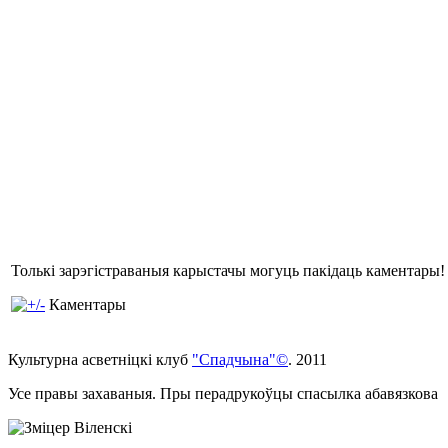
Толькі зарэгістраваныя карыстачы могуць пакідаць каментары!
Каментары
Культурна асветнiцкi клуб
"Спадчына"©
. 2011
Усе правы захаваныя. Пры перадрукоўцы спасылка абавязкова