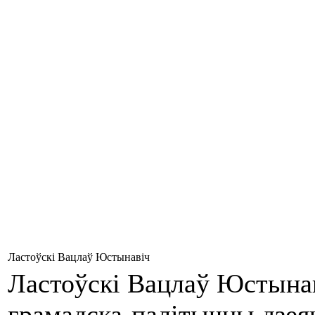
Ластоўскі Вацлаў Юстынавіч
Ластоўскі Вацлаў Юстынаві
грамадска-палітычны дзеяч