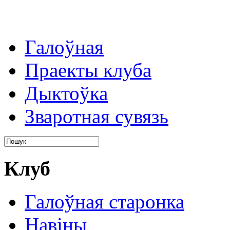
Галоўная
Праекты клуба
Дыктоўка
Зваротная сувязь
Клуб
Галоўная старонка
Навіны