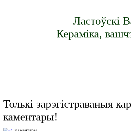
Ластоўскі 
Керамiка, вашчэ
Толькі зарэгістраваныя ка
каментары!
Каментары