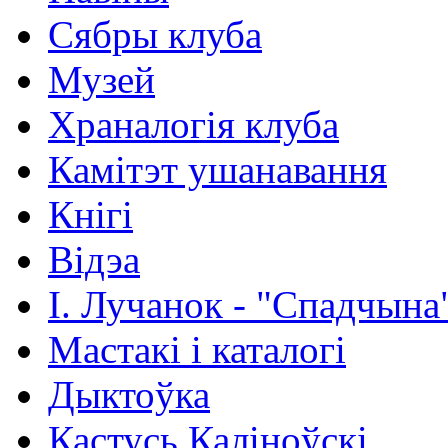
Сябры клуба
Музей
Храналогія клуба
Камітэт ушанавання
Кнігі
Відэа
І. Лучанок - "Спадчына
Мастакі i каталогi
Дыктоўка
Кастусь Каліноўскі