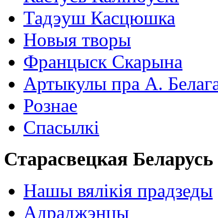
Тадэуш Касцюшка
Новыя творы
Францыск Скарына
Артыкулы пра А. Белаг
Рознае
Спасылкі
Старасвецкая Беларусь
Нашы вялікія прадзеды
Адраджэнцы