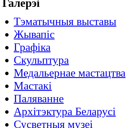
Галерэі
Тэматычныя выставы
Жывапіс
Графіка
Скульптура
Медальернае мастацтва
Мастакі
Паляванне
Архітэктура Беларусі
Сусветныя музеі