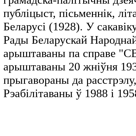
публіцыст, пісьменнік, лі
Беларусі (1928). У сакавік
Рады Беларускай Народнай 
арыштаваны па справе "СВ
арыштаваны 20 жніўня 1937
прыгавораны да расстрэлу,
Рэабілітаваны ў 1988 і 195