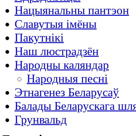
Нацыянальны пантэон
Славутыя імёны
Пакутнікі
Наш люстрадзён
Народны каляндар
Народныя песні
Этнагенез Беларусаў
Балады Беларускага шл
Грунвальд