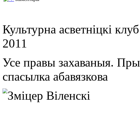
Культурна асветнiцкi клу
2011
Усе правы захаваныя. Пр
спасылка абавязкова