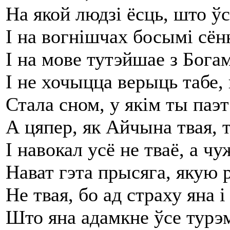
На якой людзі ёсць, што ўс
І на вогнішчах босымі сён
І на мове тутэйшае з Бога
І не хочыцца верыць табе,
Стала сном, у якім ты паэ
А цяпер, як Айчына твая, 
І навокал усё не тваё, а чу
Нават гэта прысяга, якую
Не твая, бо ад страху яна 
Што яна адамкне ўсе турэ