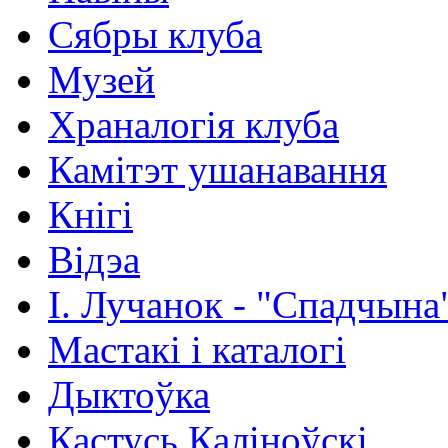
Сябры клуба
Музей
Храналогія клуба
Камітэт ушанавання
Кнігі
Відэа
І. Лучанок - "Спадчына
Мастакі i каталогi
Дыктоўка
Кастусь Каліноўскі