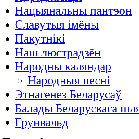
Нацыянальны пантэон
Славутыя імёны
Пакутнікі
Наш люстрадзён
Народны каляндар
Народныя песні
Этнагенез Беларусаў
Балады Беларускага шл
Грунвальд