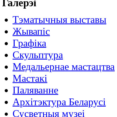
Галерэі
Тэматычныя выставы
Жывапіс
Графіка
Скульптура
Медальернае мастацтва
Мастакі
Паляванне
Архітэктура Беларусі
Сусветныя музеі