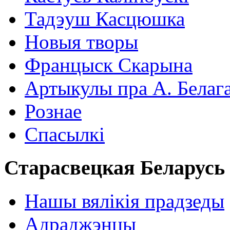
Тадэуш Касцюшка
Новыя творы
Францыск Скарына
Артыкулы пра А. Белаг
Рознае
Спасылкі
Старасвецкая Беларусь
Нашы вялікія прадзеды
Адраджэнцы