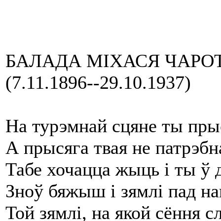
БАЛАДА МІХАСЯ ЧАРО
(7.11.1896--29.10.1937)
На турэмнай сцяне ты пр
А прысяга твая не патрэбн
Табе хочацца жыць і ты ў
Зноў бяжыш і зямлі пад на
Той зямлі, на якой сёння сл