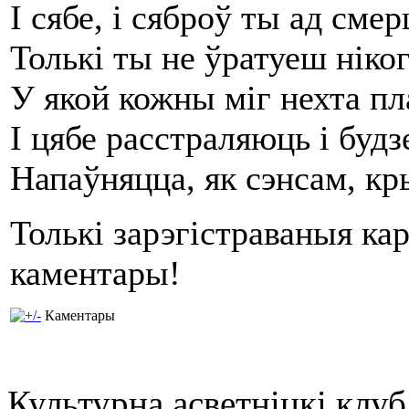
І сябе, і сяброў ты ад смер
Толькі ты не ўратуеш ніког
У якой кожны міг нехта пла
І цябе расстраляюць і будз
Напаўняцца, як сэнсам, к
Толькі зарэгістраваныя ка
каментары!
Каментары
Культурна асветнiцкi клу