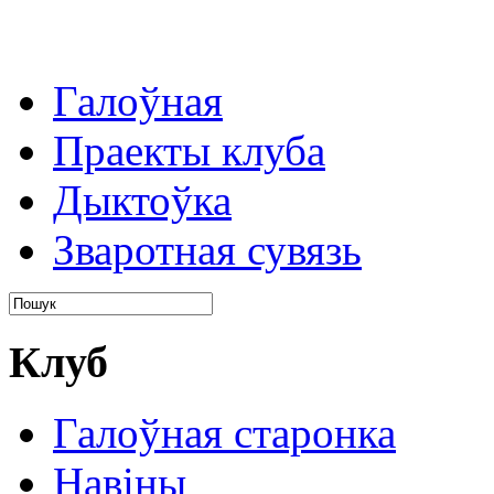
Галоўная
Праекты клуба
Дыктоўка
Зваротная сувязь
Клуб
Галоўная старонка
Навіны