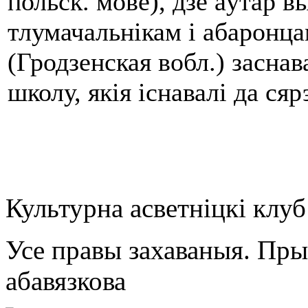
польск. мове), дзе аўтар в
тлумачальнікам i абаронц
(Гродзенская вобл.) заснав
школу, якія існавалі да сяр
Культурна асветнiцкi клу
Усе правы захаваныя. Пр
абавязкова