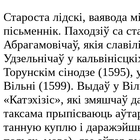
Староста лідскі, ваявода мі
пісьменнік. Паходзіў са с
Абрагамовічаў, якія славіл
Удзельнічаў у кальвінісцкі
Торунскім сінодзе (1595), 
Вільні (1599). Выдаў у Віл
«Катэхізіс», які змяшчаў д
таксама прыпісваюць аўтар
танную куплю i даражэйшы