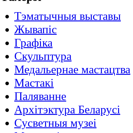
Тэматычныя выставы
Жывапіс
Графіка
Скульптура
Медальернае мастацтва
Мастакі
Паляванне
Архітэктура Беларусі
Сусветныя музеі