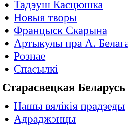
Тадэуш Касцюшка
Новыя творы
Францыск Скарына
Артыкулы пра А. Белаг
Рознае
Спасылкі
Старасвецкая Беларусь
Нашы вялікія прадзеды
Адраджэнцы