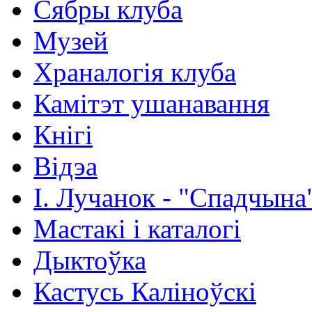
Сябры клуба
Музей
Храналогія клуба
Камітэт ушанавання
Кнігі
Відэа
І. Лучанок - "Спадчына
Мастакі i каталогi
Дыктоўка
Кастусь Каліноўскі