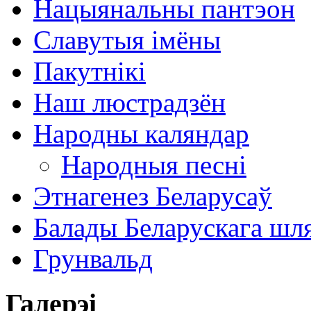
Нацыянальны пантэон
Славутыя імёны
Пакутнікі
Наш люстрадзён
Народны каляндар
Народныя песні
Этнагенез Беларусаў
Балады Беларускага шл
Грунвальд
Галерэі