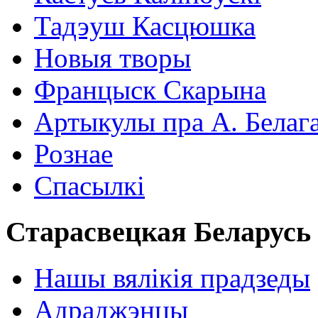
Тадэуш Касцюшка
Новыя творы
Францыск Скарына
Артыкулы пра А. Белаг
Рознае
Спасылкі
Старасвецкая Беларусь
Нашы вялікія прадзеды
Адраджэнцы