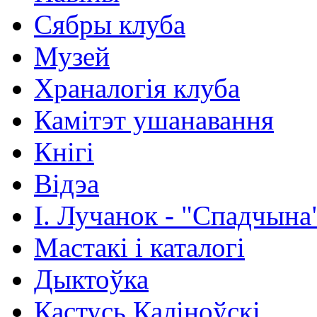
Сябры клуба
Музей
Храналогія клуба
Камітэт ушанавання
Кнігі
Відэа
І. Лучанок - "Спадчына
Мастакі i каталогi
Дыктоўка
Кастусь Каліноўскі