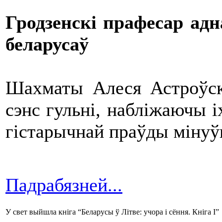
Гродзенскі прафесар ад
беларусаў
Шахматы Алеся Астроўс
сэнс гульні, набліжаючы іх
гістарычнай праўды міну
Падрабязней...
У свет выйшла кніга “Беларусы ў Літве: учора і сёння. Кніга І”