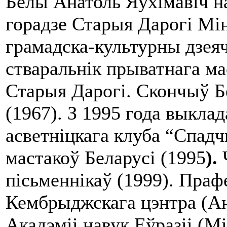
Белы Анатоль Яўхімавіч на
горадзе Старыя Дарогі Мін
грамадска-культурны дзеяч
стваральнік прыватнага ма
Старыя Дарогі. Скончыў Б
(1967). З 1995 года выкла
асветніцкага клуба “Спадч
мастакоў Беларусі (1995
).
пісьменнікаў
(1999). Пра
Кембрыджскага цэнтра (Ан
Акадэміі навук Еўразіі (Мі