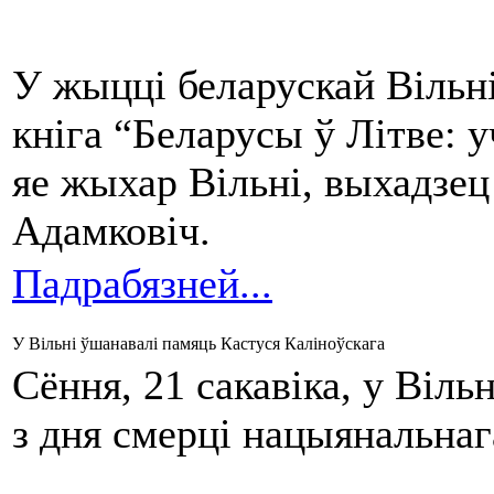
У жыцці беларускай Вільні
кніга “Беларусы ў Літве: у
яе жыхар Вільні, выхадз
Адамковіч.
Падрабязней...
У Вільні ўшанавалі памяць Кастуся Каліноўскага
Сёння, 21 сакавіка, у Віль
з дня смерці нацыянальнаг