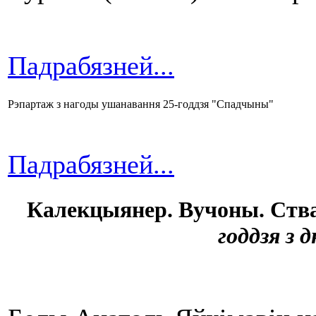
Падрабязней...
Рэпартаж з нагоды ушанавання 25-годдзя "Спадчыны"
Падрабязней...
Калекцыянер. Вучоны. Ств
годдзя з 