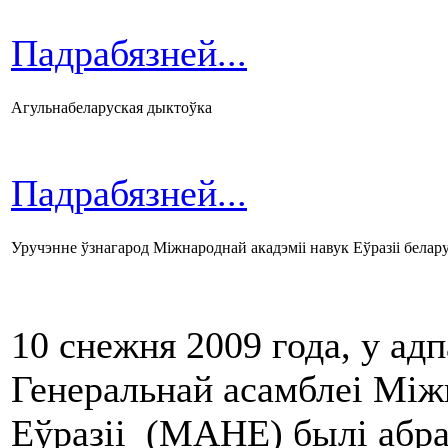
Падрабязней...
Агульнабеларуская дыктоўка
Падрабязней...
Уручэнне ўзнагарод Міжнароднай акадэміі навук Еўразіі белар
10 снежня 2009 года, у ад
Генеральнай асамблеі Між
Еўразіі (МАНЕ) былі абра