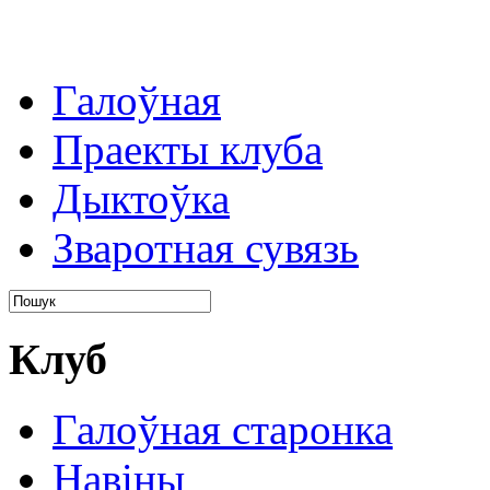
Галоўная
Праекты клуба
Дыктоўка
Зваротная сувязь
Клуб
Галоўная старонка
Навіны