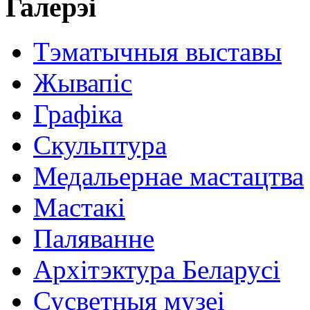
Галерэі
Тэматычныя выставы
Жывапіс
Графіка
Скульптура
Медальернае мастацтва
Мастакі
Паляванне
Архітэктура Беларусі
Сусветныя музеі