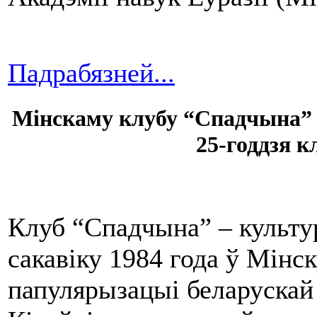
Падрабязней...
Мінскаму клубу “Спадчына” 
25-годдзя 
Клуб “Спадчына” – культу
сакавіку 1984 года ў Мінск
папулярызацыі беларускай 