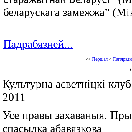
беларускага замежжа” (Мін
Падрабязней...
<<
Першая
<
Папярэдн
С
Культурна асветнiцкi клу
2011
Усе правы захаваныя. Пр
спасылка абавязкова