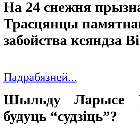
На 24 снежня прызн
Трасцянцы памятна
забойства ксяндза В
Падрабязней...
Шыльду Ларысе Г
будуць “судзіць”?