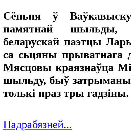
Сёньня
ў
Ваўкавыск
памятнай
шыльды
, 
беларускай
паэтцы
Лары
са
сьцяны
прыватнага
д
Мясцовы краязнаўца Мік
шыльду, быў затрыманы.
толькі праз тры гадзіны.
Падрабязней...