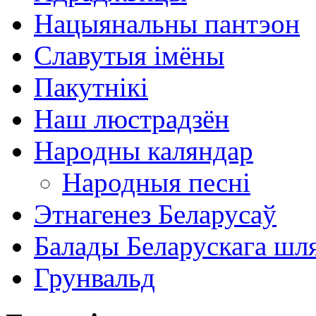
Нацыянальны пантэон
Славутыя імёны
Пакутнікі
Наш люстрадзён
Народны каляндар
Народныя песні
Этнагенез Беларусаў
Балады Беларускага шл
Грунвальд