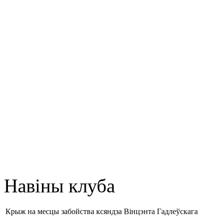
Навіны клуба
Крыж на месцы забойства ксяндза Вінцэнта Гадлеўскага