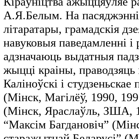
Кіраўніцтва ажыццяўляе р
А.Я.Белым. На пасяджэнн
літаратары, грамадскія дз
навуковыя паведамленні і
адзначаюць выдатныя падз
жыцці краіны, праводзяць 
Каліноўскі і студзеньскае 
(Мінск, Магілёў, 1990, 19
(Мінск, Яраслаўль, ЗША, 1
“Максім Багдановіч” (Мінс
старажытнай Беларусі” (М