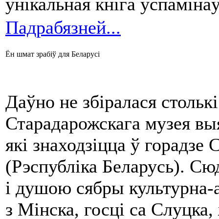
ўнікальная кніга ўспамінаў
Падрабязней...
Ён шмат зрабіў для Беларусі
Даўно не збіралася стольк
Старадарожскага музея вы
які знаходзіцца ў горадзе
(Рэспубліка Беларусь). С
і душою сябры культурна-
з Мінска, госці са Слуцка