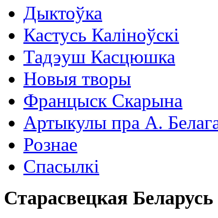
Дыктоўка
Кастусь Каліноўскі
Тадэуш Касцюшка
Новыя творы
Францыск Скарына
Артыкулы пра А. Белаг
Рознае
Спасылкі
Старасвецкая Беларусь