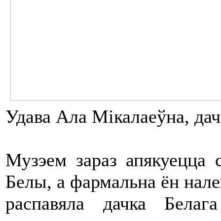
Удава Ала Мікалаеўна, дач
Музэем зараз апякуецца 
Белы, а фармальна ён нал
распавяла дачка Белаг