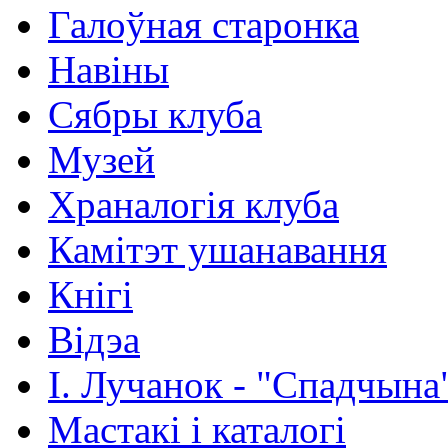
Галоўная старонка
Навіны
Сябры клуба
Музей
Храналогія клуба
Камітэт ушанавання
Кнігі
Відэа
І. Лучанок - "Спадчына
Мастакі i каталогi