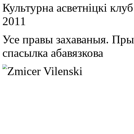
Культурна асветнiцкi клу
2011
Усе правы захаваныя. Пр
спасылка абавязкова