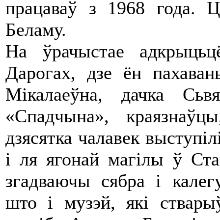
працаваў з 1968 года. Ц
Беламу.
На ўрачыстае адкрыць
Дарогах, дзе ён пахаван
Мікалаеўна, дачка Сьв
«Спадчына», краязнаўц
дзясятка чалавек выступіл
і ля ягонай магілы ў Ст
згадваючы сябра і калег
што і музэй, які ствар