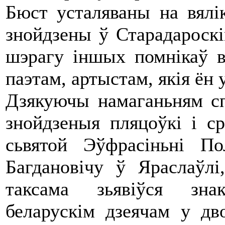
Бюст усталяваны на вялі
знойдзены ў Старадароскі
шэрагу іншых помнікаў 
паэтам, артыстам, якія ён 
Дзякуючы намаганьням сп
знойдзеныя пляцоўкі і ср
сьвятой Эўфрасіньні П
Багдановічу ў Яраслаўл
таксама зьявіўся зна
беларускім дзеячам у д