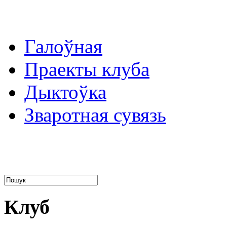
Галоўная
Праекты клуба
Дыктоўка
Зваротная сувязь
Божа Барані Беларусь!
Ларыса Генiюш
Клуб