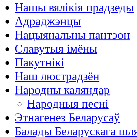
Нашы вялікія прадзеды
Адраджэнцы
Нацыянальны пантэон
Славутыя імёны
Пакутнікі
Наш люстрадзён
Народны каляндар
Народныя песні
Этнагенез Беларусаў
Балады Беларускага шл