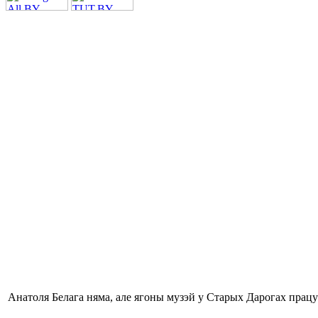
Анатоля Белага няма, але ягоны музэй у Старых Дарогах працу