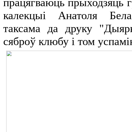
працягваюць прыходзяць гр
калекцыі Анатоля Бела
таксама да друку "Ды
сяброў клюбу і том успамі