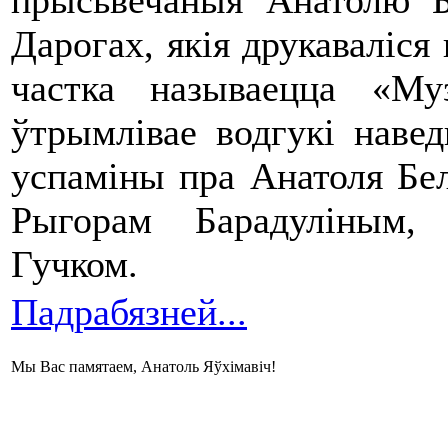
прысьвечаныя Анатолю 
Дарогах, якія друкаваліся
частка называецца «Му
ўтрымлівае водгукі наве
успаміны пра Анатоля Бе
Рыгорам Барадуліным,
Гучком.
Падрабязней...
Мы Вас памятаем, Анатоль Яўхімавіч!