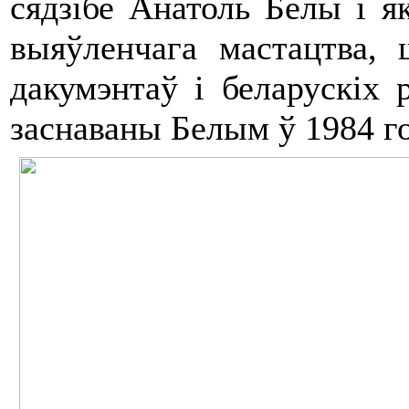
сядзібе Анатоль Белы і я
выяўленчага мастацтва, 
дакумэнтаў і беларускіх 
заснаваны Белым ў 1984 го