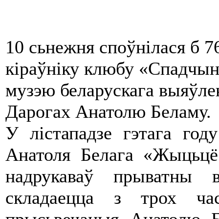
10 сьнежня споўнілася б 
кіраўніку клюбу «Спадчын
музэю беларускага выяўле
Дарогах Анатолю Беламу.
У лістападзе гэтага год
Анатоля Белага «Жыцьцё
надрукаваў прыватны 
складаецца з трох ча