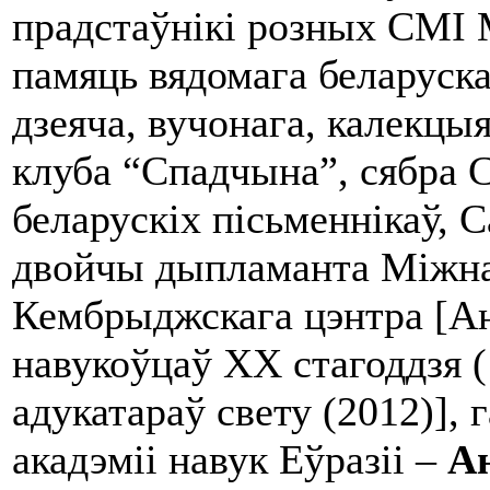
прадстаўнікі розных СМІ 
памяць вядомага беларуска
дзеяча, вучонага, калекцы
клуба “Спадчына”, сябра 
беларускіх пісьменнікаў, 
двойчы дыпламанта Міжна
Кембрыджскага цэнтра [Ан
навукоўцаў ХХ стагоддзя 
адукатараў свету (2012)],
акадэміі навук Еўразіі –
Ан