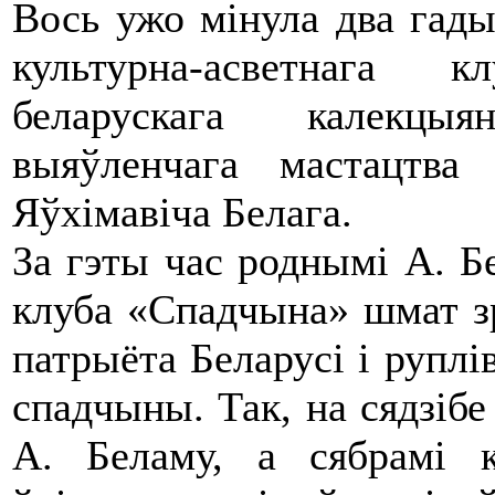
Вось ужо мінула два гады 
культурна-асветнага 
беларускага калекцыя
выяўленчага мастацтв
Яўхімавіча Белага.
За гэты час роднымі А. Бе
клуба «Спадчына» шмат з
патрыёта Беларусі і руплі
спадчыны. Так, на сядзіб
А. Беламу, а сябрамі 