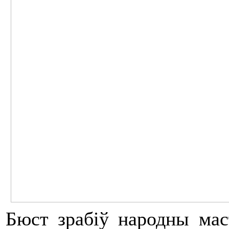
Бюст зрабіў народны мас