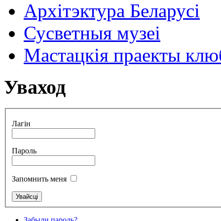
Архітэктура Беларусі
Сусветныя музеі
Мастацкія праекты клюб
Уваход
Лагін
Пароль
Запомнить меня
Забыли пароль?