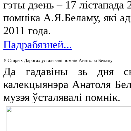
гэты дзень – 17 лістапада
помніка А.Я.Беламу, які а
2011 года.
Падрабязней...
У Старых Дарогах усталявалі помнік Анатолю Беламу
Да гадавіны зь дня сьм
калекцыянэра Анатоля Бела
музэя ўсталявалі помнік.