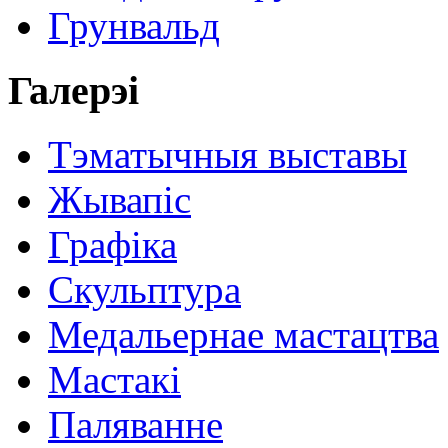
Грунвальд
Галерэі
Тэматычныя выставы
Жывапіс
Графіка
Скульптура
Медальернае мастацтва
Мастакі
Паляванне