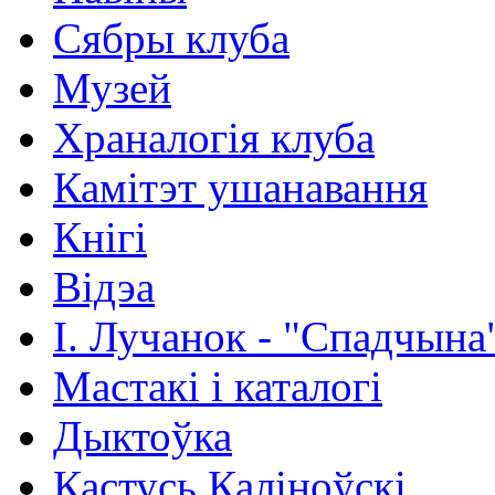
Сябры клуба
Музей
Храналогія клуба
Камітэт ушанавання
Кнігі
Відэа
І. Лучанок - "Спадчына
Мастакі i каталогi
Дыктоўка
Кастусь Каліноўскі