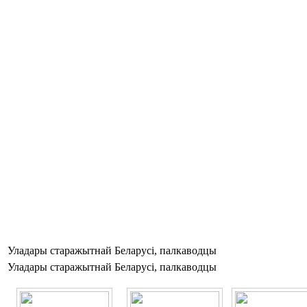
Уладары старажытнай Беларусі, палкаводцы
Уладары старажытнай Беларусі, палкаводцы