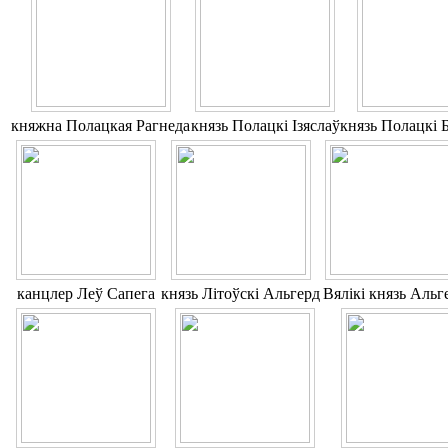
княжна Полацкая Рагнеда
князь Полацкі Ізяслаў
князь Полацкі 
канцлер Леў Сапега
князь Літоўскі Альгерд
Вялікі князь Альг