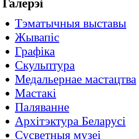
Галерэі
Тэматычныя выставы
Жывапіс
Графіка
Скульптура
Медальернае мастацтва
Мастакі
Паляванне
Архітэктура Беларусі
Сусветныя музеі