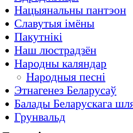
Нацыянальны пантэон
Славутыя імёны
Пакутнікі
Наш люстрадзён
Народны каляндар
Народныя песні
Этнагенез Беларусаў
Балады Беларускага шл
Грунвальд