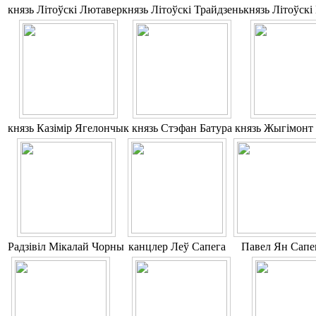
князь Літоўскі Лютавер
князь Літоўскі Трайдзень
князь Літоўск
князь Казімір Ягелончык
князь Стэфан Батура
князь Жыгімонт 
Радзівіл Мікалай Чорны
канцлер Леў Сапега
Павел Ян Сапе