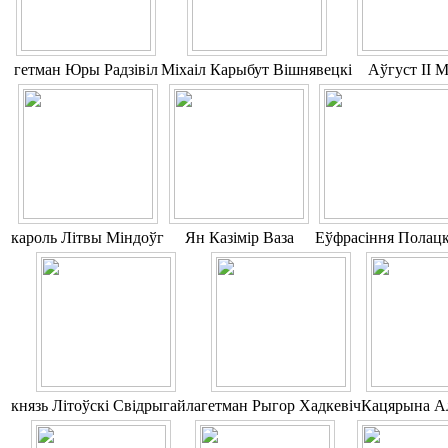
гетман Юры Радзівіл
Міхаіл Карыбут Вішнявецкі
Аўгуст ІІ 
кароль Літвы Міндоўг
Ян Казімір Ваза
Еўфрасіння Полацк
князь Літоўскі Свідрыгайла
гетман Рыгор Хадкевіч
Кацярына Ал