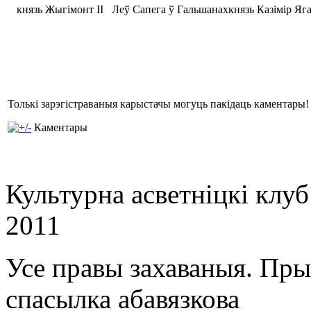
князь Жыгімонт ІІ
Леў Сапега ў Гальшанах
князь Казімір Яг
Толькі зарэгістраваныя карыстачы могуць пакідаць каментары!
Каментары
Культурна асветнiцкi клу
2011
Усе правы захаваныя. Пр
спасылка абавязкова