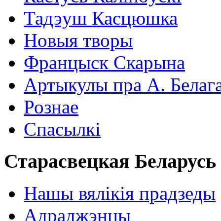
Тадэуш Касцюшка
Новыя творы
Францыск Скарына
Артыкулы пра А. Белаг
Рознае
Спасылкі
Старасвецкая Беларусь
Нашы вялікія прадзеды
Адраджэнцы