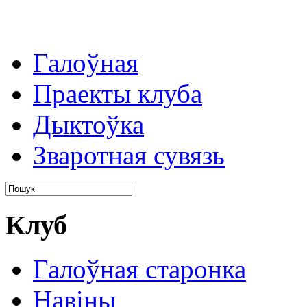
Галоўная
Праекты клуба
Дыктоўка
Зваротная сувязь
Клуб
Галоўная старонка
Навіны