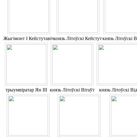
Жыгімонт І Кейстутавіч
князь Літоўскі Кейстут
князь Літоўскі В
трыумвіратар Ян ІІІ
князь Літоўскі Вітаўт
князь Літоўскі Ві