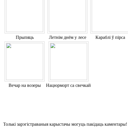
Прыпяць
Летнім днём у лесе
Караблі ў пірса
Вечар на возеры
Нацюрморт са свечкай
Толькі зарэгістраваныя карыстачы могуць пакідаць каментары!