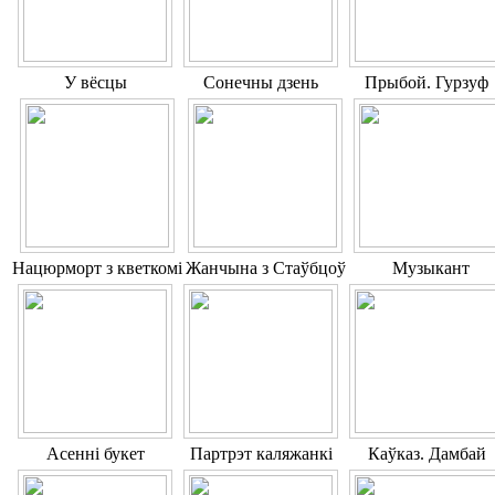
У вёсцы
Сонечны дзень
Прыбой. Гурзуф
Hацюрморт з кветкомі
Жанчына з Стаўбцоў
Музыкант
Асенні букет
Партрэт каляжанкі
Каўказ. Дамбай