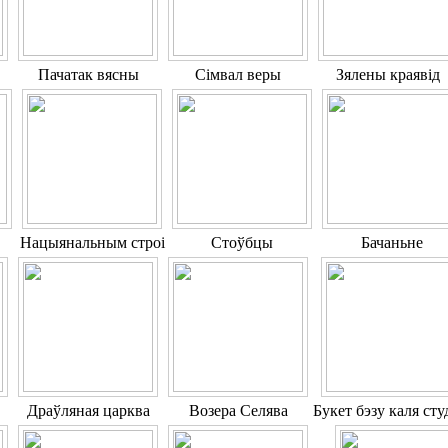
Пачатак вясны
Сімвал веры
Зялены краявід
Нацыянальным строі
Стоўбцы
Бачаньне
Драўляная царква
Возера Селява
Букет бэзу каля сту