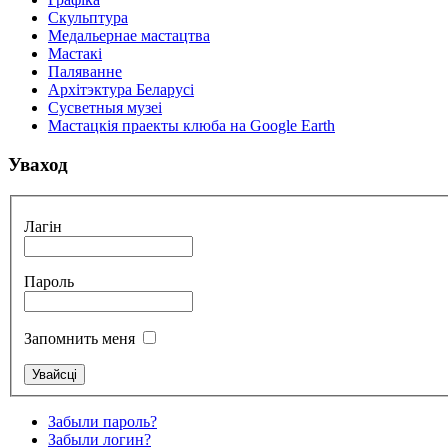
Скульптура
Медальернае мастацтва
Мастакі
Паляванне
Архітэктура Беларусі
Сусветныя музеі
Мастацкія праекты клюба на Google Earth
Уваход
Лагін
Пароль
Запомнить меня
Забыли пароль?
Забыли логин?