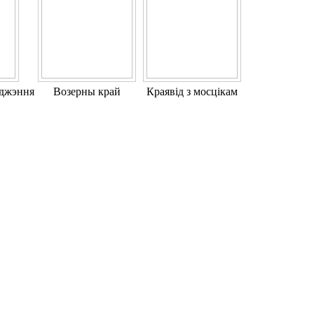
джэння
Возерны край
Краявід з мосцікам