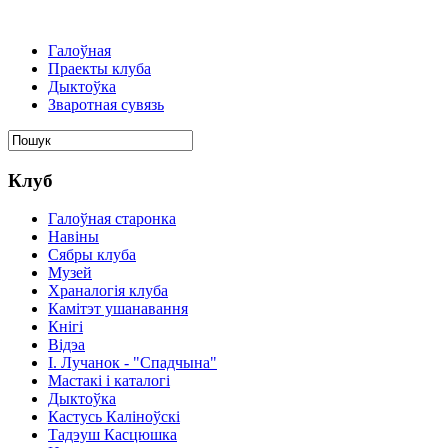
Галоўная
Праекты клуба
Дыктоўка
Зваротная сувязь
Клуб
Галоўная старонка
Навіны
Сябры клуба
Музей
Храналогія клуба
Камітэт ушанавання
Кнігі
Відэа
І. Лучанок - "Спадчына"
Мастакі i каталогi
Дыктоўка
Кастусь Каліноўскі
Тадэуш Касцюшка