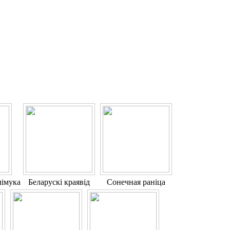
лімука
Беларускі краявід
Сонечная раніца