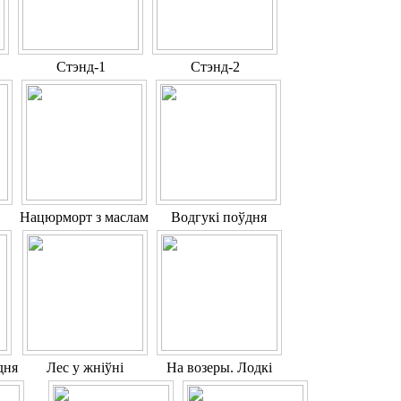
Стэнд-1
Стэнд-2
Нацюрморт з маслам
Водгукі поўдня
дня
Лес у жніўні
На возеры. Лодкі