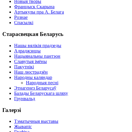
Новыя творы
Францыск Скарына
Артыкулы пра А. Белага
Рознае
Спасылкі
Старасвецкая Беларусь
Нашы вялікія прадзеды
Адраджэнцы
Нацыянальны пантэон
Славутыя імёны
Пакутнікі
Наш люстрадзён
Народны каляндар
Народныя песні
Этнагенез Беларусаў
Балады Беларускага шляху
Грунвальд
Галерэі
Тэматычныя выставы
Жывапіс
Графіка