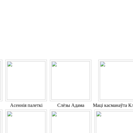
Асеннія палеткі
Слёзы Адама
Маці касманаўта К