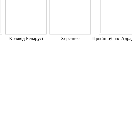
Краявід Беларусі
Херсанес
Прыйшоў час Адра