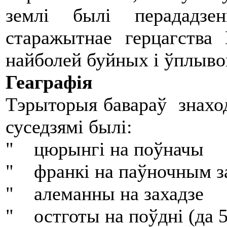
землі былі перададзе
старажытнае герцагства
найболей буйных і ўплыво
Геаграфія
Тэрыторыя бавараў знаходз
суседзямі былі:
" цюрынгі на поўначы
" франкі на паўночным з
" алеманны на захадзе
" остготы на поўдні (да 5