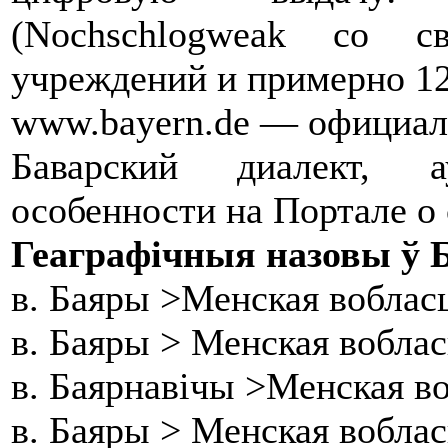
(Nochschlogweak со с
учреждений и примерно 12
www.bayern.de — официал
Баварский диалект, а
особенности на Портале о
Геаграфічныя назовы ў Б
в. Баяры >Менская воблас
в. Баяры > Менская вобла
в. Баярнавічы >Менская в
в. Баяры > Менская воблас