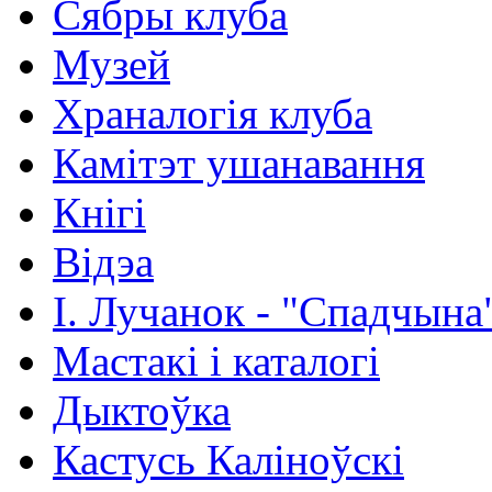
Сябры клуба
Музей
Храналогія клуба
Камітэт ушанавання
Кнігі
Відэа
І. Лучанок - "Спадчына
Мастакі i каталогi
Дыктоўка
Кастусь Каліноўскі