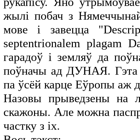
рукапісу. Яно ўтрымоўвае
жылі побач з Нямеччынай
мове і завецца "Descrip
septentrionalem plagam D
гарадоў і земляў да поўн
поўначы ад ДУНАЯ. Гэта 
па ўсёй карце Еўропы аж д
Назовы прыведзены на л
скажоны. Але можна пасп
частку з іх.
Вось тэкст: