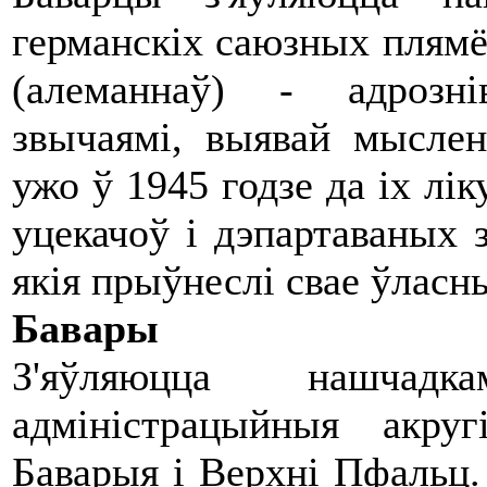
германскіх саюзных плямён
(алеманнаў) - адрозні
звычаямі, выявай мыслен
ужо ў 1945 годзе да іх лі
уцекачоў і дэпартаваных 
якія прыўнеслі свае ўласн
Бавары
З'яўляюцца нашчадк
адміністрацыйныя акру
Баварыя і Верхні Пфальц.