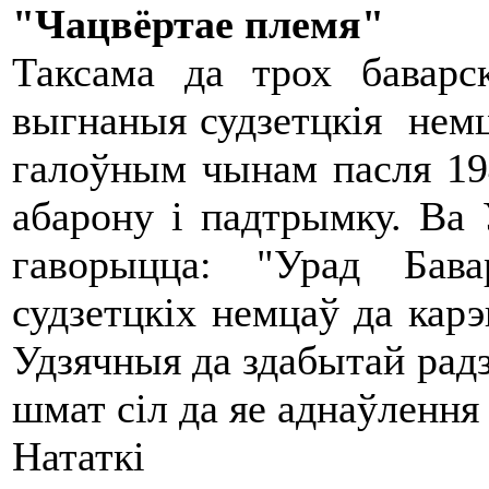
"Чацвёртае племя"
Таксама да трох баварс
выгнаныя судзетцкія немц
галоўным чынам пасля 194
абарону і падтрымку. Ва 
гаворыцца: "Урад Бав
судзетцкіх немцаў да карэ
Удзячныя да здабытай рад
шмат сіл да яе аднаўлення
Нататкі