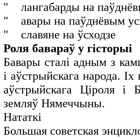
" лангабарды на паўднёв
" авары на паўднёвым ус
" славяне на ўсходзе
Роля бавараў у гісторыі
Бавары сталі адным з кам
і аўстрыйскага народа. І
аўстрыйскага Ціроля і 
земляў Нямеччыны.
Нататкі
Большая советская энцикл