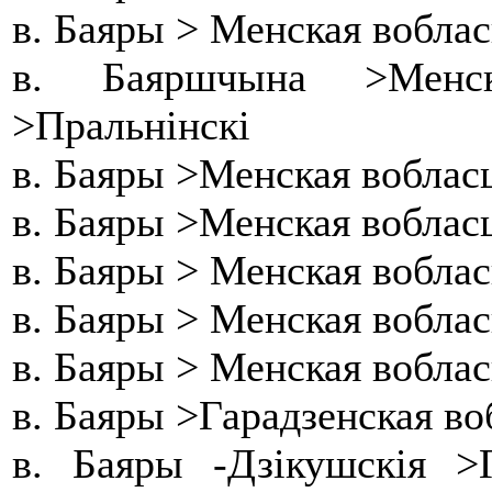
в. Баяры > Менская вобла
в. Баяршчына >Менс
>Пральнінскі
в. Баяры >Менская воблас
в. Баяры >Менская воблас
в. Баяры > Менская вобла
в. Баяры > Менская воблас
в. Баяры > Менская вобла
в. Баяры >Гарадзенская во
в. Баяры -Дзікушскія >