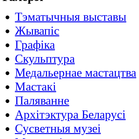
Тэматычныя выставы
Жывапіс
Графіка
Скульптура
Медальернае мастацтва
Мастакі
Паляванне
Архітэктура Беларусі
Сусветныя музеі