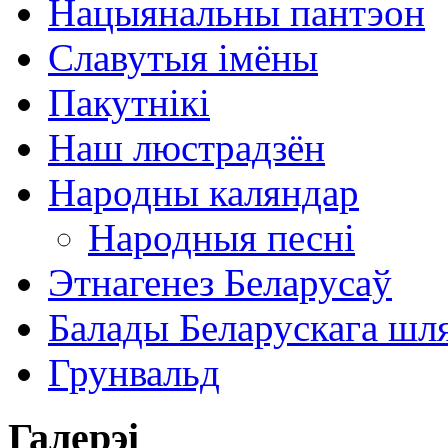
Нацыянальны пантэон
Славутыя імёны
Пакутнікі
Наш люстрадзён
Народны каляндар
Народныя песні
Этнагенез Беларусаў
Балады Беларускага шл
Грунвальд
Галерэі