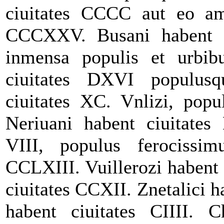
ciuitates CCCC aut eo amp
CCCXXV. Busani habent ci
inmensa populis et urbibu
ciuitates DXVI populusqu
ciuitates XC. Vnlizi, popu
Neriuani habent ciuitate
VIII, populus ferocissimu
CCLXIII. Vuillerozi habent
ciuitates CCXII. Znetalici h
habent ciuitates CIIII. C