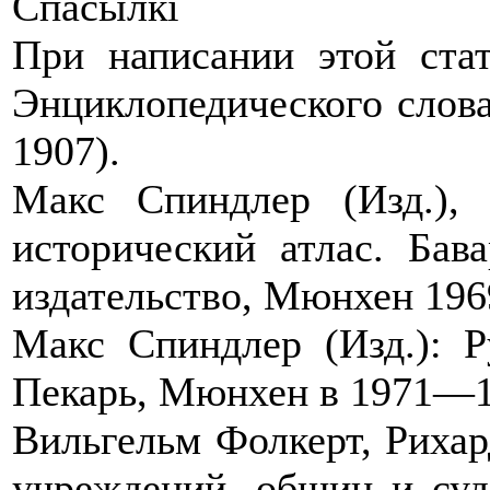
Спасылкі
При написании этой стат
Энциклопедического слов
1907).
Макс Спиндлер (Изд.), 
исторический атлас. Бав
издательство, Мюнхен 196
Макс Спиндлер (Изд.): Р
Пекарь, Мюнхен в 1971—19
Вильгельм Фолкерт, Рихар
учреждений, общин и су