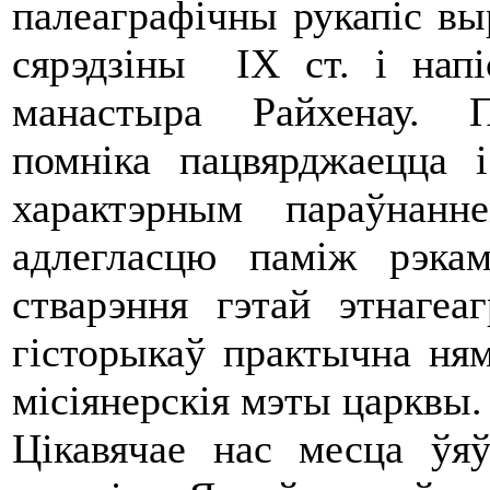
палеаграфічны рукапіс вы
сярэдзіны IX ст. і нап
манастыра Райхенау. П
помніка пацвярджаецца 
характэрным параўнан
адлегласцю паміж рэка
стварэння гэтай этнагеа
гісторыкаў практычна ням
місіянерскія мэты царквы.
Цікавячае нас месца ўя