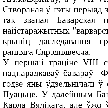
Створаная ў гэты перыяд з
так званая Баварская 
найстаражытных "варварск
крыніц даследавання г
ранняга Сярэднявечча.
У першай траціне VIII 
падпарадкаваў бавараў Фр
годзе яны ўдзельнічалі ў 
Пуацьце. У далейшым Бав
Карла Вялікага, але ўжо 