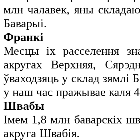
млн чалавек, яны складаю
Баварыі.
Франкі
Месцы іх расселення зн
акругах Верхняя, Сярэд
ўваходзяць у склад зямлі Б
у наш час пражывае каля 4
Швабы
Імем 1,8 млн баварскіх ш
акруга Швабія.