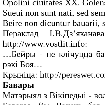
Opolini ciuitates XX. Golens
Sueui non sunt nati, sed sem
Beire non dicuntur bauarii, s
Пераклад І.В.Дз’яка
http://www.vostlit.info:
…Бейры - не клічуцца бав
рэкі Боя…
Крыніца: http://pereswet.c
Бавары
Матэрыял з Вікіпедыі - в