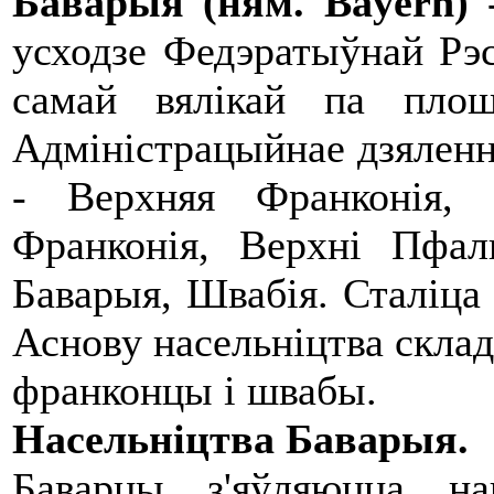
Баварыя (ням. Bayern)
усходзе Федэратыўнай Рэс
самай вялікай па пло
Адміністрацыйнае дзяленн
- Верхняя Франконія, 
Франконія, Верхні Пфал
Баварыя, Швабія. Сталіца
Аснову насельніцтва склад
франконцы і швабы.
Насельніцтва Баварыя.
Баварцы з'яўляюцца н