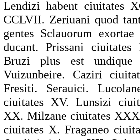
Lendizi habent ciuitates X
CCLVII. Zeriuani quod tan
gentes Sclauorum exortae s
ducant. Prissani ciuitate
Bruzi plus est undiqu
Vuizunbeire. Caziri ciuita
Fresiti. Serauici. Lucola
ciuitates XV. Lunsizi ciui
XX. Milzane ciuitates XXX.
ciuitates X. Fraganeo ciui