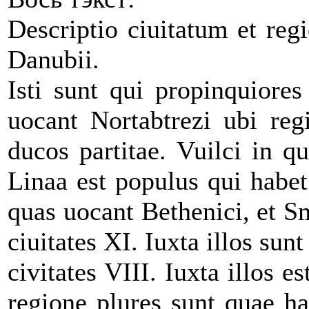
Descriptio ciuitatum et re
Danubii.
Isti sunt qui propinquiore
uocant Nortabtrezi ubi reg
ducos partitae. Vuilci in q
Linaa est populus qui habet 
quas uocant Bethenici, et S
ciuitates XI. Iuxta illos sun
civitates VIII. Iuxta illos e
regione plures sunt quae ha 