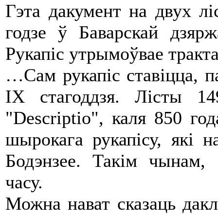
Гэта дакумент на двух лі
годзе ў Баварскай дзяр
Рукапіс утрымоўвае тракт
…Сам рукапіс ставіцца, п
IX стагоддзя. Лісты 1
"Descriptio", каля 850 г
шырокага рукапісу, які 
Бодэнзее. Такім чынам, 
часу.
Можна нават сказаць дакл