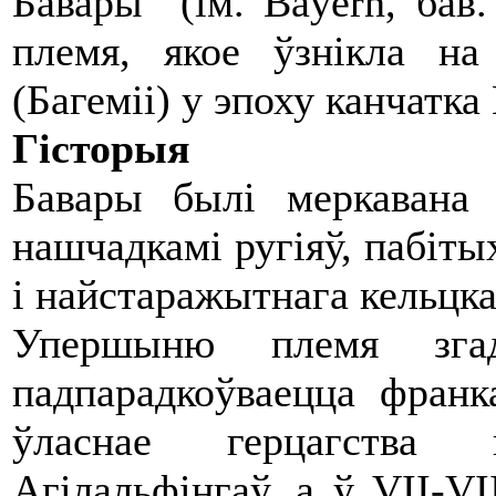
Бавары (ім. Bayern, бав.
племя, якое ўзнікла на
(Багеміі) у эпоху канчатка
Гісторыя
Бавары былі меркавана
нашчадкамі ругіяў, пабіты
і найстаражытнага кельцка
Упершыню племя зга
падпарадкоўваецца франк
ўласнае герцагства 
Агілальфінгаў, а ў VII-VI