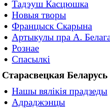
Тадэуш Касцюшка
Новыя творы
Францыск Скарына
Артыкулы пра А. Белаг
Рознае
Спасылкі
Старасвецкая Беларусь
Нашы вялікія прадзеды
Адраджэнцы