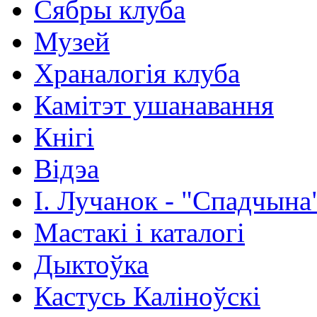
Сябры клуба
Музей
Храналогія клуба
Камітэт ушанавання
Кнігі
Відэа
І. Лучанок - "Спадчына
Мастакі i каталогi
Дыктоўка
Кастусь Каліноўскі