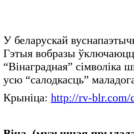
У беларускай вуснапаэтычн
Гэтыя вобразы ўключаюцца 
“Вінаградная” сімволіка ш
усю “салодкасць” маладога
Крыніца:
http://rv-blr.co
Віна (музычная прылад