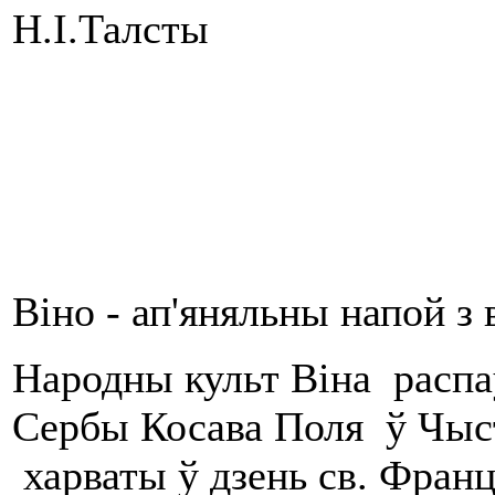
Н.І.Талсты
Віно - ап'яняльны напой з
Народны культ Віна распаў
Сербы Косава Поля ў Чысты
харваты ў дзень св. Францы