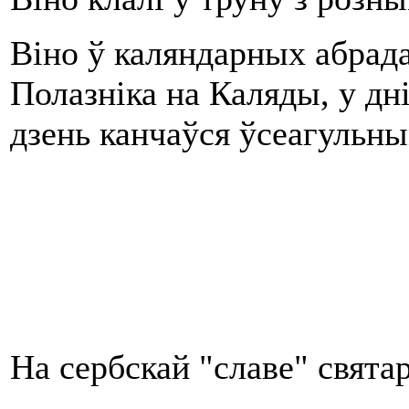
Віно ў каляндарных абрада
Полазніка на Каляды, у дні
дзень канчаўся ўсеагульны
На сербскай "славе" свята