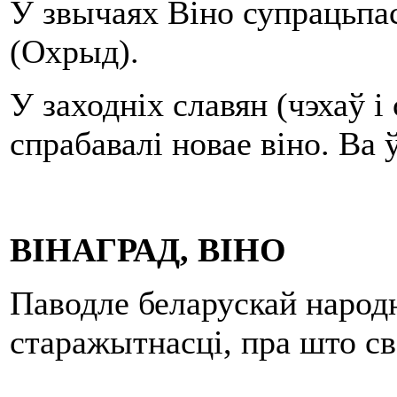
У звычаях Віно супрацьпас
(Охрыд).
У заходніх славян (чэхаў і
спрабавалі новае віно. Ва 
ВІНАГРАД, ВІНО
Паводле беларускай народ
старажытнасці, пра што св