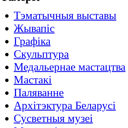
Тэматычныя выставы
Жывапіс
Графіка
Скульптура
Медальернае мастацтва
Мастакі
Паляванне
Архітэктура Беларусі
Сусветныя музеі