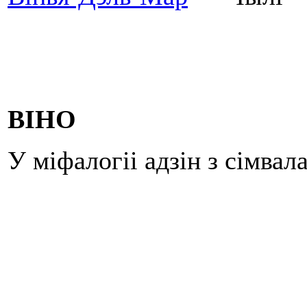
ВІНО
У міфалогіі адзін з сімвал