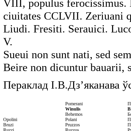
VIII, populus ferocissimus. 
ciuitates CCLVII. Zeriuani 
Liudi. Fresiti. Serauici. Lu
V.
Sueui non sunt nati, sed sem
Beire non dicuntur bauarii, s
Пераклад І.В.Дз’яканава ўс
Pomerani
П
Winulis
В
Behemos
Б
Opolini
Polani
П
Bruzi
Pruzzos
П
Ruzzi
Ruzzos
Р