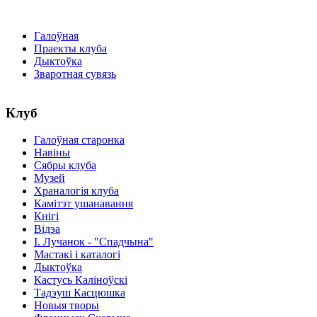
Галоўная
Праекты клуба
Дыктоўка
Зваротная сувязь
Клуб
Галоўная старонка
Навіны
Сябры клуба
Музей
Храналогія клуба
Камітэт ушанавання
Кнігі
Відэа
І. Лучанок - "Спадчына"
Мастакі i каталогi
Дыктоўка
Кастусь Каліноўскі
Тадэуш Касцюшка
Новыя творы