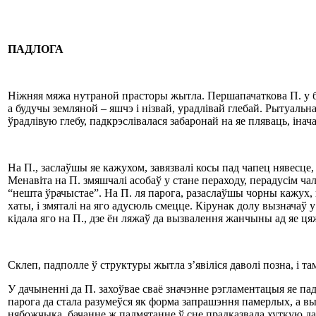
ПАДЛОГА
Ніжняя мяжа нутраной прасторы жытла. Першапачаткова П. у бела
а будучы земляной – яшчэ і нізвай, урадлівай глебай. Рытуаль
ўрадлівую глебу, падкрэслівалася забаронай на яе пляваць, інач
На П., заслаўшы яе кажухом, завязвалі косы пад чапец нявесце,
Менавіта на П. змяшчалі асобаў у стане пераходу, перадусім чала
“нешта ўрачыстае”. На П. ля парога, разаслаўшы чорны кажух, к
хаты, і змяталі на яго адусюль смецце. Кірунак долу вызначаў у
кідала яго на П., дзе ён ляжаў да вызвалення жанчыны ад яе цяж
Склеп, падполле ў структуры жытла з’явіліся даволі позна, і т
У дачыненні да П. захоўвае сваё значэнне рэгламентацыя яе пад
парога да стала разумеўся як форма запрашэння памерлых, а вым
нябожчыка, бачанне ж падмятанне ў сне прадказвала хуткую даро