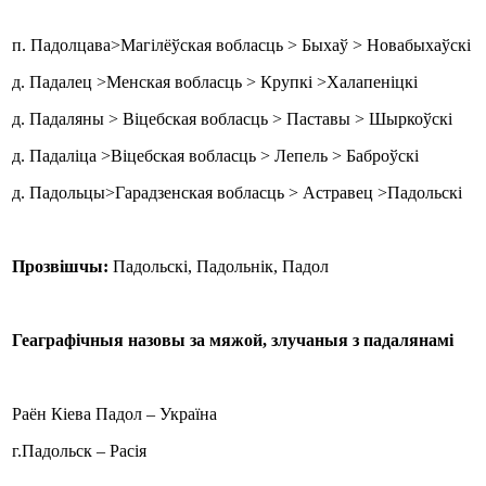
п. Падолцава>Магілёўская вобласць > Быхаў > Новабыхаўскі
д. Падалец >Менская вобласць > Крупкі >Халапеніцкі
д. Падаляны > Віцебская вобласць > Паставы > Шыркоўскі
д. Падаліца >Віцебская вобласць > Лепель > Баброўскі
д. Падольцы>Гарадзенская вобласць > Астравец >Падольскі
Прозвішчы:
Падольскі, Падольнік, Падол
Геаграфічныя назовы за мяжой, злучаныя з падалянамі
Раён Кіева Падол – Україна
г.Падольск – Расія