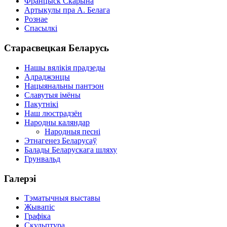
Францыск Скарына
Артыкулы пра А. Белага
Рознае
Спасылкі
Старасвецкая Беларусь
Нашы вялікія прадзеды
Адраджэнцы
Нацыянальны пантэон
Славутыя імёны
Пакутнікі
Наш люстрадзён
Народны каляндар
Народныя песні
Этнагенез Беларусаў
Балады Беларускага шляху
Грунвальд
Галерэі
Тэматычныя выставы
Жывапіс
Графіка
Скульптура