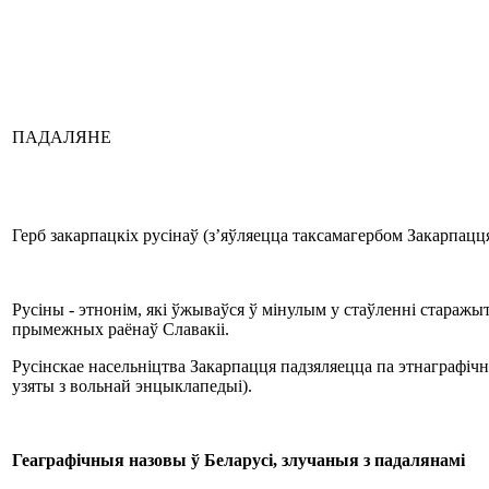
ПАДАЛЯНЕ
Герб закарпацкіх русінаў (з’яўляецца таксамагербом Закарпацц
Русіны - этнонім, які ўжываўся ў мінулым у стаўленні старажыт
прымежных раёнаў Славакіі.
Русінскае насельніцтва Закарпацця падзяляецца па этнаграфічны
узяты з вольнай энцыклапедыі).
Геаграфічныя назовы ў Беларусі, злучаныя з падалянамі