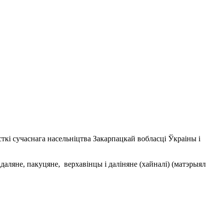
сткі сучаснага насельніцтва Закарпацкай вобласці Ўкраіны і
даляне, пакуцяне, верхавінцы і даліняне (хайналі) (матэрыял