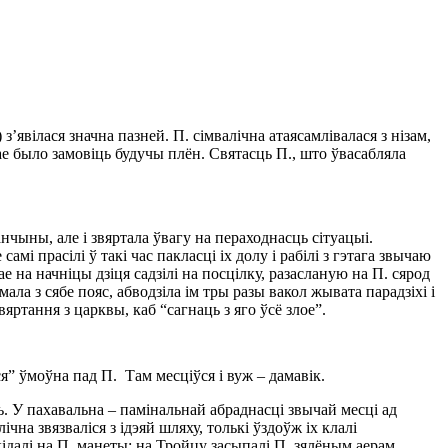
явілася значна пазней. П. сімвалічна атаясамлівалася з нізам,
ае было замовіць будучы плён. Святасць П., што ўвасабляла
нчыны, але і звяртала ўвагу на пераходнасць сітуацыі.
мі прасілі ў такі час пакласці іх долу і рабілі з гэтага звычаю
 на начніцы дзіця садзілі на посцілку, разасланую на П. сярод
ла з сябе пояс, абводзіла ім тры разы вакол жывата парадзіхі і
яртання з царквы, каб “сагнаць з яго ўсё злое”.
я” ўмоўна пад П. Там месціўся і вуж – дамавік.
ь. У пахавальна – памінальнай абраднасці звычай месці ад
на звязваліся з ідэяй шляху, толькі ўздоўж іх клалі
кідалі на П. манеты; на Тройцу засыпалі П. зялёным аерам