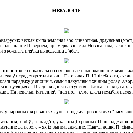
МІФАЛОГІЯ
рускіх вёсках была земляная або глінабітная, драўляная (мост) з’
нае пасыпанне П. зернем, прымеркаванае да Новага года, заклікан
ай з кожнага пляўка выведзецца д’ябал.
 што не толькі паказвала на сімвалічнае прыпадабненне зямлі і жа
века ў перадсмяротнай агоніі. Па словах П. Шпілеўскага, сяляне са
лалі парадзіху ў апошнія, самыя пакутлівыя хвіліны родаў. Хворае
 маніпуляцыях з П. адпаведныя наступствы: бабка – павітуха здыма
ару. На некалькі імгненняў “пад пол” кума клала немаўля пасля в
аму ў народных вераваннях душы продкаў і розныя духі “пасяляліс
мятання, калі ў дзень ад’езду кагосьці з родных П. не падмятаюц
ятанне да парога – як іх выправаджэнне. Наагул дошкі П. сімваліч
гу. Каб замовіць шчасце і дабрабыт у хаце, на наваселле госці 