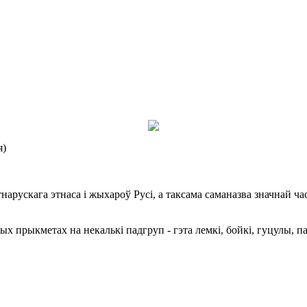
я)
нарускага этнаса і жыхароў Русі, а таксама саманазва значнай ча
х прыкметах на некалькі падгруп - гэта лемкі, бойкі, гуцулы, па